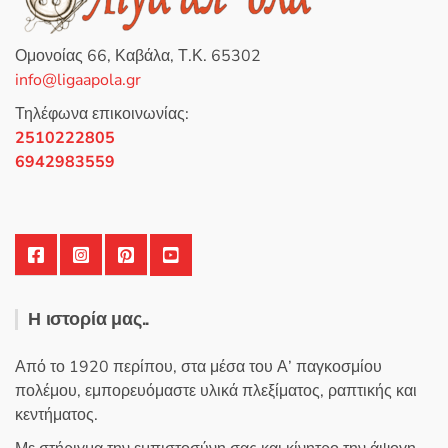
ε
μ
ε
0
Ομονοίας 66, Καβάλα, Τ.Κ. 65302
α
π
info@ligaapola.gr
ό
5
Τηλέφωνα επικοινωνίας:
2510222805
6942983559
Η ιστορία μας..
Από το 1920 περίπου, στα μέσα του Α’ παγκοσμίου
πολέμου, εμπορευόμαστε υλικά πλεξίματος, ραπτικής και
κεντήματος.