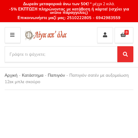
Δωρεάν μεταφορικά άνω των 50€!
* μέχρι 2 κιλά.
-5% ΕΚΠΤΩΣΗ πληρώνοντας με κατάθεση ή κάρτα! (ισχύει για
online παραγγελίες)
Επικοινωνήστε μαζί μας:
2510222805
-
6942983559
0
M
E
S
N
e
S
Category
U
a
e
name
a
r
r
Αρχική
-
Κατάστημα
-
Παπιγιόν
-
Παπιγιόν σατέν με αυξομείωση
c
c
12εκ μπλε σκούρο
h
h
p
r
o
d
u
c
t
s