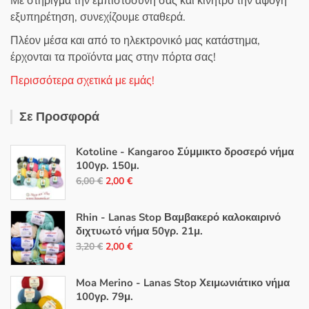
Με στήριγμα την εμπιστοσύνη σας και κίνητρο την άψογη
εξυπηρέτηση, συνεχίζουμε σταθερά.
Πλέον μέσα και από το ηλεκτρονικό μας κατάστημα,
έρχονται τα προϊόντα μας στην πόρτα σας!
Περισσότερα σχετικά με εμάς!
Σε Προσφορά
Kotoline - Kangaroo Σύμμικτο δροσερό νήμα
100γρ. 150μ.
Original
Η
6,00
€
2,00
€
price
τρέχουσα
was:
τιμή
Rhin - Lanas Stop Βαμβακερό καλοκαιρινό
6,00 €.
είναι:
διχτυωτό νήμα 50γρ. 21μ.
Original
Η
2,00 €.
3,20
€
2,00
€
price
τρέχουσα
was:
τιμή
Moa Merino - Lanas Stop Χειμωνιάτικο νήμα
3,20 €.
είναι:
100γρ. 79μ.