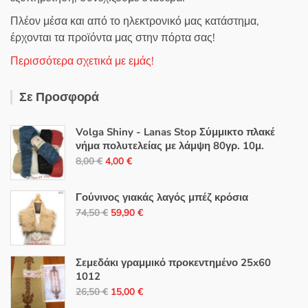
Πλέον μέσα και από το ηλεκτρονικό μας κατάστημα,
έρχονται τα προϊόντα μας στην πόρτα σας!
Περισσότερα σχετικά με εμάς!
Σε Προσφορά
Volga Shiny - Lanas Stop Σύμμικτο πλακέ
νήμα πολυτελείας με λάμψη 80γρ. 10μ.
Original
Η
8,00
€
4,00
€
price
τρέχουσα
was:
τιμή
Γούνινος γιακάς λαγός μπέζ κρόσια
8,00 €.
είναι:
Original
Η
74,50
€
59,90
€
4,00 €.
price
τρέχουσα
was:
τιμή
74,50 €.
είναι:
Σεμεδάκι γραμμικό προκεντημένο 25x60
1012
59,90 €.
Original
Η
26,50
€
15,00
€
price
τρέχουσα