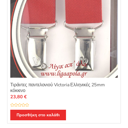
Τιράντες παντελονιού Victoria Ελληνικές 25mm
κόκκινο
23,80
€
Β
α
Προσθήκη στο καλάθι
θ
μ
ο
λ