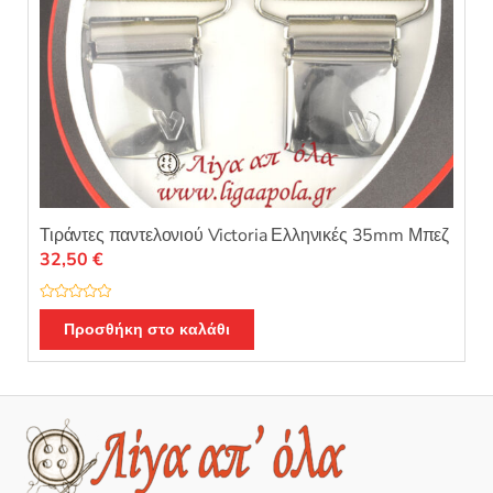
Τιράντες παντελονιού Victoria Ελληνικές 35mm Μπεζ
32,50
€
Β
α
Προσθήκη στο καλάθι
θ
μ
ο
λ
ο
γ
ή
θ
η
κ
ε
μ