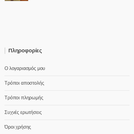
was:
τιμή
26,50 €.
είναι:
15,00 €.
Πληροφορίες
Ο λογαριασμός μου
Τρόποι αποστολής
Τρόποι πληρωμής
Συχνές ερωτήσεις
Όροι χρήσης