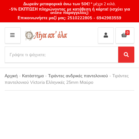
Δωρεάν μεταφορικά άνω των 50€!
* μέχρι 2 κιλά.
-5% ΕΚΠΤΩΣΗ πληρώνοντας με κατάθεση ή κάρτα! (ισχύει για
online παραγγελίες)
Επικοινωνήστε μαζί μας:
2510222805
-
6942983559
0
M
E
S
N
e
S
Category
U
a
e
name
a
r
r
Αρχική
-
Κατάστημα
-
Τιράντες ανδρικές παντελονιού
-
Τιράντες
c
c
παντελονιού Victoria Ελληνικές 25mm Μαύρο
h
h
p
r
o
d
u
c
t
s