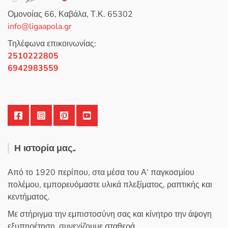
ε
0
Ομονοίας 66, Καβάλα, Τ.Κ. 65302
α
π
info@ligaapola.gr
ό
5
Τηλέφωνα επικοινωνίας:
2510222805
6942983559
Η ιστορία μας..
Από το 1920 περίπου, στα μέσα του Α’ παγκοσμίου
πολέμου, εμπορευόμαστε υλικά πλεξίματος, ραπτικής και
κεντήματος.
Με στήριγμα την εμπιστοσύνη σας και κίνητρο την άψογη
εξυπηρέτηση, συνεχίζουμε σταθερά.