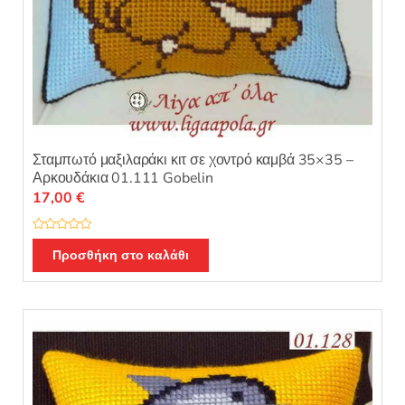
Σταμπωτό μαξιλαράκι κιτ σε χοντρό καμβά 35×35 –
Αρκουδάκια 01.111 Gobelin
17,00
€
Β
α
Προσθήκη στο καλάθι
θ
μ
ο
λ
ο
γ
ή
θ
η
κ
ε
μ
ε
0