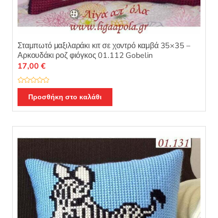
Σταμπωτό μαξιλαράκι κιτ σε χοντρό καμβά 35×35 –
Αρκουδάκι ροζ φιόγκος 01.112 Gobelin
17,00
€
Β
α
Προσθήκη στο καλάθι
θ
μ
ο
λ
ο
γ
ή
θ
η
κ
ε
μ
ε
0
α
π
ό
5