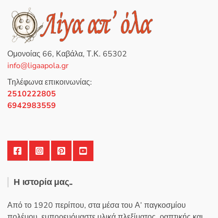
γ
ή
θ
η
κ
ε
μ
ε
0
Ομονοίας 66, Καβάλα, Τ.Κ. 65302
α
π
info@ligaapola.gr
ό
5
Τηλέφωνα επικοινωνίας:
2510222805
6942983559
Η ιστορία μας..
Από το 1920 περίπου, στα μέσα του Α’ παγκοσμίου
πολέμου, εμπορευόμαστε υλικά πλεξίματος, ραπτικής και