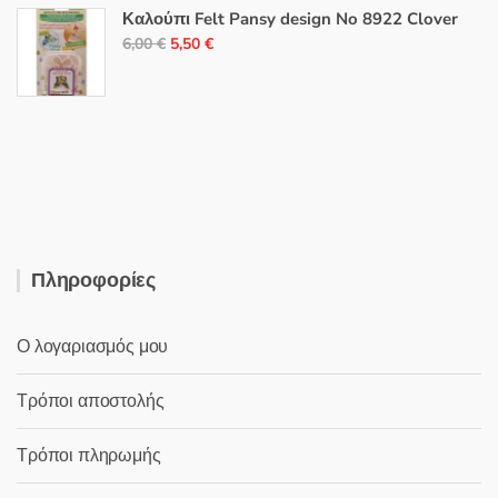
was:
τιμή
Καλούπι Felt Pansy design No 8922 Clover
6,00 €.
είναι:
Original
Η
6,00
€
5,50
€
4,50 €.
price
τρέχουσα
was:
τιμή
6,00 €.
είναι:
5,50 €.
Πληροφορίες
Ο λογαριασμός μου
Τρόποι αποστολής
Τρόποι πληρωμής