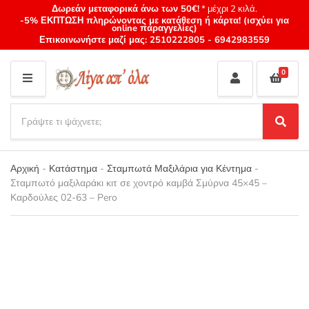
Δωρεάν μεταφορικά άνω των 50€!
* μέχρι 2 κιλά.
-5% ΕΚΠΤΩΣΗ πληρώνοντας με κατάθεση ή κάρτα! (ισχύει για
online παραγγελίες)
Επικοινωνήστε μαζί μας:
2510222805
-
6942983559
0
M
E
S
N
e
S
Category
U
a
e
name
a
r
r
Αρχική
-
Κατάστημα
-
Σταμπωτά Μαξιλάρια για Κέντημα
-
c
c
Σταμπωτό μαξιλαράκι κιτ σε χοντρό καμβά Σμύρνα 45×45 –
h
h
Καρδούλες 02-63 – Pero
p
r
o
d
u
c
t
s