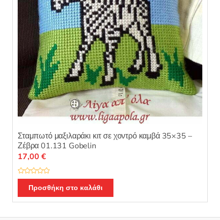
Σταμπωτό μαξιλαράκι κιτ σε χοντρό καμβά 35×35 –
Ζέβρα 01.131 Gobelin
17,00
€
Β
α
Προσθήκη στο καλάθι
θ
μ
ο
λ
ο