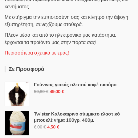
κεντήματος.
Με στήριγμα την εμπιστοσύνη σας και κίνητρο την άψογη
εξυπηρέτηση, συνεχίζουμε σταθερά.
Πλέον μέσα και από το ηλεκτρονικό μας κατάστημα,
έρχονται τα προϊόντα μας στην πόρτα σας!
Περισσότερα σχετικά με εμάς!
Σε Προσφορά
Γούνινος γιακάς αλεπού καφέ σκούρο
Original
Η
59,80
€
49,00
€
price
τρέχουσα
was:
τιμή
59,80 €.
είναι:
Twister Καλοκαιρινό σύμμικτο ελαστικό
μπουκλέ νήμα 100γρ. 400μ.
49,00 €.
Original
Η
6,00
€
4,50
€
price
τρέχουσα