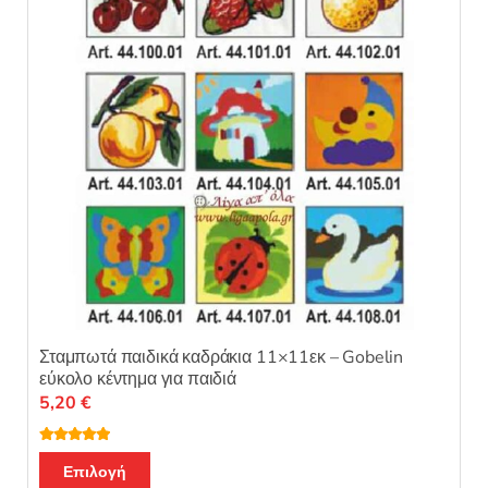
να
επιλεγούν
στη
σελίδα
του
προϊόντος
Σταμπωτά παιδικά καδράκια 11×11εκ – Gobelin
εύκολο κέντημα για παιδιά
5,20
€
Βαθμολογή
Αυτό
θηκε με
5.00
Επιλογή
από 5