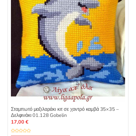
α
π
ό
5
Σταμπωτό μαξιλαράκι κιτ σε χοντρό καμβά 35×35 –
Δελφινάκι 01.128 Gobelin
17,00
€
Β