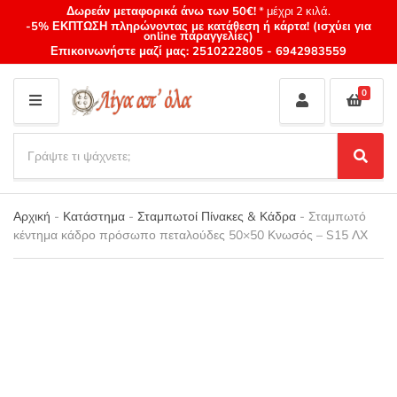
Δωρεάν μεταφορικά άνω των 50€!
* μέχρι 2 κιλά.
-5% ΕΚΠΤΩΣΗ πληρώνοντας με κατάθεση ή κάρτα! (ισχύει για
online παραγγελίες)
Επικοινωνήστε μαζί μας:
2510222805
-
6942983559
0
M
E
S
N
e
S
Category
U
a
e
name
a
r
r
Αρχική
-
Κατάστημα
-
Σταμπωτοί Πίνακες & Κάδρα
-
Σταμπωτό
c
c
κέντημα κάδρο πρόσωπο πεταλούδες 50×50 Κνωσός – S15 ΛΧ
h
h
p
r
o
d
u
c
t
s