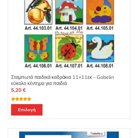
σελίδα
του
προϊόντος
Σταμπωτά παιδικά καδράκια 11×11εκ – Gobelin
εύκολο κέντημα για παιδιά
5,20
€
Βαθμολογή
Αυτό
θηκε με
5.00
Επιλογή
από 5
το
προϊόν
έχει
πολλαπλές