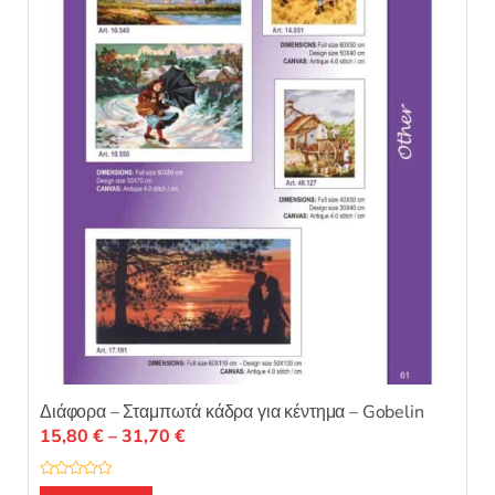
σελίδα
του
προϊόντος
Διάφορα – Σταμπωτά κάδρα για κέντημα – Gobelin
Price
15,80
€
–
31,70
€
range:
15,80 €
Β