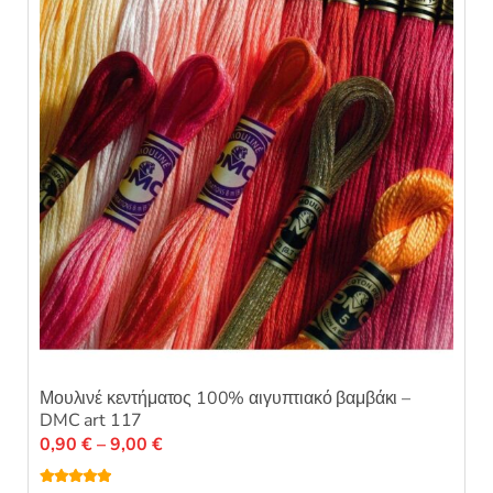
Μουλινέ κεντήματος 100% αιγυπτιακό βαμβάκι –
DMC art 117
Price
0,90
€
–
9,00
€
range: