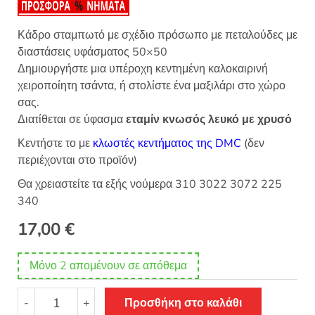
Κάδρο σταμπωτό με σχέδιο πρόσωπο με πεταλούδες με
διαστάσεις υφάσματος 50×50
Δημιουργήστε μια υπέροχη κεντημένη καλοκαιρινή
χειροποίητη τσάντα, ή στολίστε ένα μαξιλάρι στο χώρο
σας.
Διατίθεται σε ύφασμα
εταμίν κνωσός λευκό με χρυσό
Κεντήστε το με
κλωστές κεντήματος της DMC
(δεν
περιέχονται στο προϊόν)
Θα χρειαστείτε τα εξής νούμερα 310 3022 3072 225
340
17,00
€
Μόνο 2 απομένουν σε απόθεμα
Σταμπωτό
-
+
Προσθήκη στο καλάθι
κέντημα