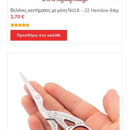
Βελόνες κεντήματος με μύτη Νο18 – 22 Hemline 6τεμ
2,70
€
Βαθμολογή
θηκε με
5.00
Προσθήκη στο καλάθι
από 5