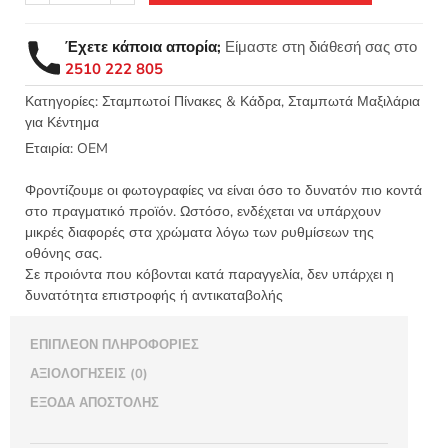
κάδρο
πρόσωπο
Έχετε κάποια απορία;
Είμαστε στη διάθεσή σας στο
πεταλούδες
2510 222 805
50x50
Κνωσός
Κατηγορίες:
Σταμπωτοί Πίνακες & Κάδρα
,
Σταμπωτά Μαξιλάρια
για Κέντημα
-
S15
Εταιρία:
OEM
ΛΧ
ποσότητα
Φροντίζουμε οι φωτογραφίες να είναι όσο το δυνατόν πιο κοντά
στο πραγματικό προϊόν. Ωστόσο, ενδέχεται να υπάρχουν
μικρές διαφορές στα χρώματα λόγω των ρυθμίσεων της
οθόνης σας.
Σε προιόντα που κόβονται κατά παραγγελία, δεν υπάρχει η
δυνατότητα επιστροφής ή αντικαταβολής
ΕΠΙΠΛΈΟΝ ΠΛΗΡΟΦΟΡΊΕΣ
ΑΞΙΟΛΟΓΉΣΕΙΣ (0)
ΈΞΟΔΑ ΑΠΟΣΤΟΛΉΣ