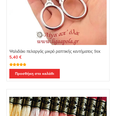
Ψαλιδάκι πελαργός μικρό ραπτικής κεντήματος 9εκ
5,40
€
Βαθμολογή
θηκε με
5.00
Προσθήκη στο καλάθι
από 5