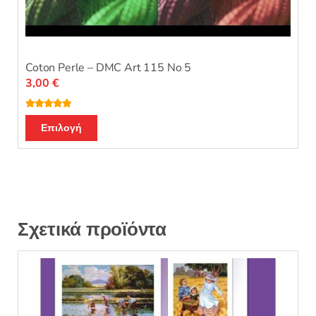
Coton Perle – DMC Art 115 No 5
3,00
€
Βαθμολογή
Αυτό
θηκε με
5.00
Επιλογή
από 5
το
προϊόν
έχει
πολλαπλές
παραλλαγές.
Οι
Σχετικά προϊόντα
επιλογές
μπορούν
να
επιλεγούν
στη