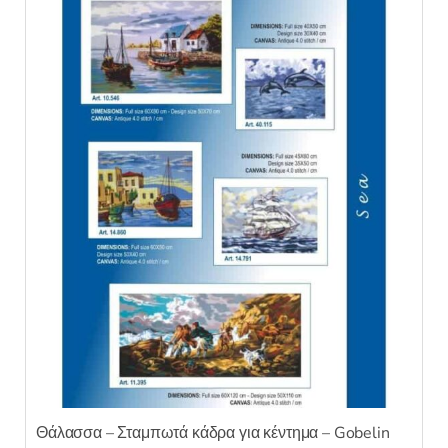
παραλλαγές.
Οι
επιλογές
μπορούν
να
επιλεγούν
στη
σελίδα
του
προϊόντος
Θάλασσα – Σταμπωτά κάδρα για κέντημα – Gobelin