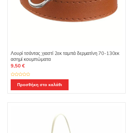
Λουρί τσάντας χιαστί 2εκ ταμπά δερματίνη 70-130εκ
ασημί κουμπώματα
9,50
€
Β
α
Προσθήκη στο καλάθι
θ
μ
ο
λ
ο
γ
ή
θ
η
κ
ε
μ
ε