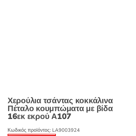
:
Χερούλια τσάντας κοκκάλινα
Πέταλο κουμπώματα με βίδα
16εκ εκρού Α107
Κωδικός προϊόντος:
LA9003924