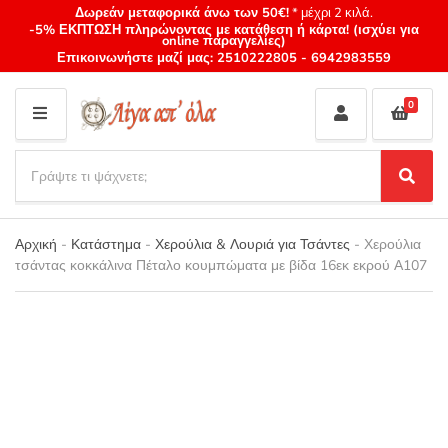
Δωρεάν μεταφορικά άνω των 50€!
* μέχρι 2 κιλά.
-5% ΕΚΠΤΩΣΗ πληρώνοντας με κατάθεση ή κάρτα! (ισχύει για
online παραγγελίες)
Επικοινωνήστε μαζί μας:
2510222805
-
6942983559
0
M
E
S
N
e
S
Category
U
a
e
name
a
r
r
Αρχική
-
Κατάστημα
-
Χερούλια & Λουριά για Τσάντες
-
Χερούλια
c
c
τσάντας κοκκάλινα Πέταλο κουμπώματα με βίδα 16εκ εκρού Α107
h
h
p
r
o
d
u
c
t
s