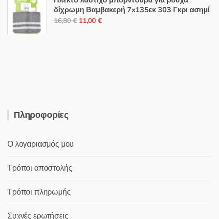
Πλεκτό λάστιχο μπορντούρα για ρούχα
3,50 €.
είναι:
δίχρωμη Βαμβακερή 7x135εκ 303 Γκρι ασημί
Original
Η
2,50 €.
16,80
€
11,00
€
price
τρέχουσα
was:
τιμή
16,80 €.
είναι:
11,00 €.
Πληροφορίες
Ο λογαριασμός μου
Τρόποι αποστολής
Τρόποι πληρωμής
Συχνές ερωτήσεις