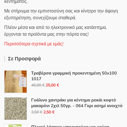
κεντήματος.
Με στήριγμα την εμπιστοσύνη σας και κίνητρο την άψογη
εξυπηρέτηση, συνεχίζουμε σταθερά.
Πλέον μέσα και από το ηλεκτρονικό μας κατάστημα,
έρχονται τα προϊόντα μας στην πόρτα σας!
Περισσότερα σχετικά με εμάς!
Σε Προσφορά
Τραβέρσα γραμμική προκεντημένη 50x100
1017
Original
Η
46,80
€
25,00
€
price
τρέχουσα
was:
τιμή
Γυάλινο χαντράκι για κέντημα ροκάι κοφτό
46,80 €.
είναι:
μακαρόνι 2χιλ 50γρ. - 064 Γκρι ασημί ανοιχτό
Original
Η
25,00 €.
3,50
€
2,50
€
price
τρέχουσα
was:
τιμή