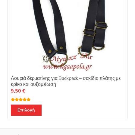
σελίδα
του
προϊόντος
Λουριά δερματίνης για Backpack – σακίδιο πλάτης με
κρίκο και αυξομείωση
9,50
€
Βαθμολογή
Αυτό
θηκε με
5.00
Επιλογή
από 5
το
προϊόν
έχει