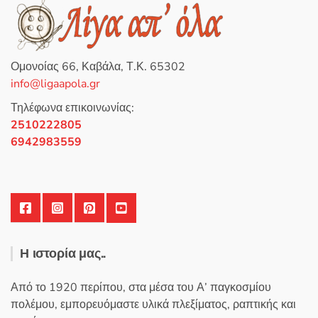
πολλαπλές
παραλλαγές.
Οι
επιλογές
Ομονοίας 66, Καβάλα, Τ.Κ. 65302
μπορούν
info@ligaapola.gr
να
επιλεγούν
Τηλέφωνα επικοινωνίας:
στη
2510222805
σελίδα
6942983559
του
προϊόντος
Η ιστορία μας..
Από το 1920 περίπου, στα μέσα του Α’ παγκοσμίου
πολέμου, εμπορευόμαστε υλικά πλεξίματος, ραπτικής και