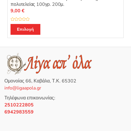
πολυτελείας 100γρ. 200μ.
9,00
€
Β
Αυτό
α
Επιλογή
θ
το
μ
ο
προϊόν
λ
ο
έχει
γ
ή
πολλαπλές
θ
η
παραλλαγές.
κ
ε
Οι
μ
ε
επιλογές
0
Ομονοίας 66, Καβάλα, Τ.Κ. 65302
α
μπορούν
π
info@ligaapola.gr
ό
να
5
επιλεγούν
Τηλέφωνα επικοινωνίας:
στη
2510222805
σελίδα
6942983559
του
προϊόντος