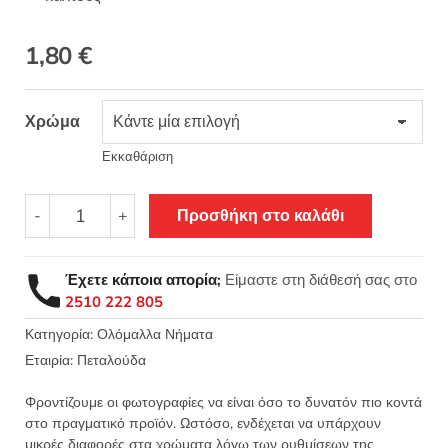
1,80
€
Χρώμα
Εκκαθάριση
Classico
-
+
Προσθήκη στο καλάθι
-
Πεταλούδα
Ολόμαλλο
Έχετε κάποια απορία;
Είμαστε στη διάθεσή σας στο
ζεστό
2510 222 805
νήμα
πλεξίματος
Κατηγορία:
Ολόμαλλα Νήματα
ιταλικό
Εταιρία:
Πεταλούδα
50γρ.
112μ.
Φροντίζουμε οι φωτογραφίες να είναι όσο το δυνατόν πιο κοντά
ποσότητα
στο πραγματικό προϊόν. Ωστόσο, ενδέχεται να υπάρχουν
μικρές διαφορές στα χρώματα λόγω των ρυθμίσεων της