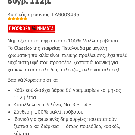
50γρ. 112μ.
Κωδικός προϊόντος:
LA9003495
Βαθμολογή
3
θηκε με
5.00
από 5 με
βάση
βαθμολογίες
Νήμα ζεστό και αφράτο από 100% Μαλλί προβάτου
πελάτη
Το Classico της εταιρείας Πεταλούδα με μεγάλη
χρωματική ποικιλία είναι Ιταλικής προέλευσης, έχει πολύ
ευχάριστη υφή που προσφέρει ζεστασιά, ιδανική για
χειμωνιάτικα πουλόβερ, μπλούζες, αλλά και κάλτσες!
Βασικά Χαρακτηριστικά:
Κάθε κούκλα έχει βάρος 50 γραμμαρίων και μήκος
112 μέτρα.
Κατάλληλο για βελόνες Νο. 3,5 – 4,5.
Σύνθεση: 100% μαλλί πρόβατου
Ιδανικό για χειμερινές δημιουργίες που απαιτούν
ζεστασιά και διάρκεια — όπως πουλόβερ, κασκόλ,
κάλτσες