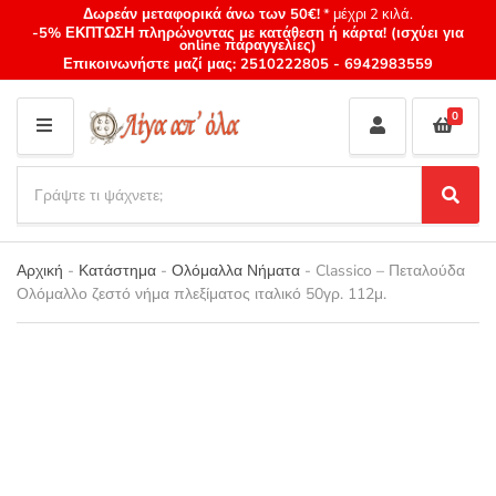
Δωρεάν μεταφορικά άνω των 50€!
* μέχρι 2 κιλά.
-5% ΕΚΠΤΩΣΗ πληρώνοντας με κατάθεση ή κάρτα! (ισχύει για
online παραγγελίες)
Επικοινωνήστε μαζί μας:
2510222805
-
6942983559
0
M
E
S
N
e
S
Category
U
a
e
name
a
r
r
Αρχική
-
Κατάστημα
-
Ολόμαλλα Νήματα
-
Classico – Πεταλούδα
c
c
Ολόμαλλο ζεστό νήμα πλεξίματος ιταλικό 50γρ. 112μ.
h
h
p
r
o
d
u
c
t
s