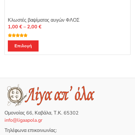
Κλωστές βαψίματος αυγών ΦΛΟΣ
Price
1,00
€
–
2,00
€
range:
1,00 €
Βαθμολογή
Αυτό
θηκε με
4.96
Επιλογή
through
από 5
το
2,00 €
προϊόν
έχει
πολλαπλές
παραλλαγές.
Οι
επιλογές
μπορούν
να
Ομονοίας 66, Καβάλα, Τ.Κ. 65302
επιλεγούν
info@ligaapola.gr
στη
σελίδα
Τηλέφωνα επικοινωνίας: