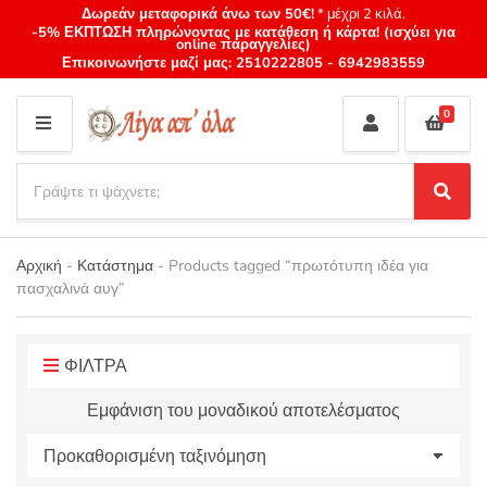
Δωρεάν μεταφορικά άνω των 50€!
* μέχρι 2 κιλά.
-5% ΕΚΠΤΩΣΗ πληρώνοντας με κατάθεση ή κάρτα! (ισχύει για
online παραγγελίες)
Επικοινωνήστε μαζί μας:
2510222805
-
6942983559
0
M
E
S
N
e
S
Category
U
a
e
name
a
r
r
Αρχική
-
Κατάστημα
-
Products tagged “πρωτότυπη ιδέα για
c
c
πασχαλινά αυγ”
h
h
p
r
o
ΦΙΛΤΡΑ
d
Εμφάνιση του μοναδικού αποτελέσματος
u
c
t
s