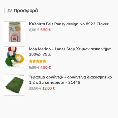
Σε Προσφορά
Καλούπι Felt Pansy design No 8922 Clover
Original
Η
6,00
€
5,50
€
price
τρέχουσα
was:
τιμή
6,00 €.
είναι:
Moa Merino - Lanas Stop Χειμωνιάτικο νήμα
100γρ. 79μ.
5,50 €.
Βαθμολογή
Original
Η
5,20
€
4,50
€
θηκε με
5.00
από 5
price
τρέχουσα
Ύφασμα οργάντζα - οργαντίνα διακοσμητικό
was:
τιμή
1,2 x 3μ κυπαρισσί - 21446
5,20 €.
είναι:
Original
Η
22,50
€
12,00
€
4,50 €.
price
τρέχουσα
was:
τιμή
22,50 €.
είναι:
12,00 €.