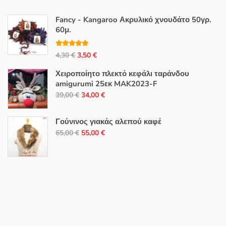
Fancy - Kangaroo Ακρυλικό χνουδάτο 50γρ.
60μ.
Βαθμολογή
Original
Η
4,30
€
3,50
€
θηκε με
5.00
από 5
price
τρέχουσα
Χειροποίητο πλεκτό κεφάλι ταράνδου
was:
τιμή
amigurumi 25εκ MAK2023-F
4,30 €.
είναι:
Original
Η
39,00
€
34,00
€
3,50 €.
price
τρέχουσα
was:
τιμή
Γούνινος γιακάς αλεπού καφέ
39,00 €.
είναι:
Original
Η
65,00
€
55,00
€
34,00 €.
price
τρέχουσα
was:
τιμή
65,00 €.
είναι:
55,00 €.