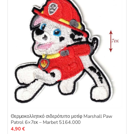
Θερμοκολλητικό σιδερότυπο μοτίφ Marshall Paw
Patrol 6×7εκ – Marbet 5164.000
4,90
€