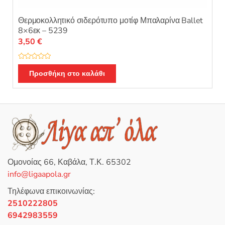
Θερμοκολλητικό σιδερότυπο μοτίφ Μπαλαρίνα Ballet
8×6εκ – 5239
3,50
€
Β
α
Προσθήκη στο καλάθι
θ
μ
ο
λ
ο
γ
ή
θ
η
κ
ε
μ
ε
0
Ομονοίας 66, Καβάλα, Τ.Κ. 65302
α
π
info@ligaapola.gr
ό
5
Τηλέφωνα επικοινωνίας:
2510222805
6942983559