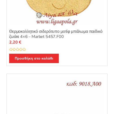
Θερμοκολλητικό σιδερότυπο μοτίφ μπάλωμα παιδικό
ζωάκι 4×6 – Marbet 5457.F00
2,20
€
Β
α
Προσθήκη στο καλάθι
θ
μ
ο
λ
ο
γ
ή
θ
η
κ
ε
μ
ε
0
α
π
ό
5