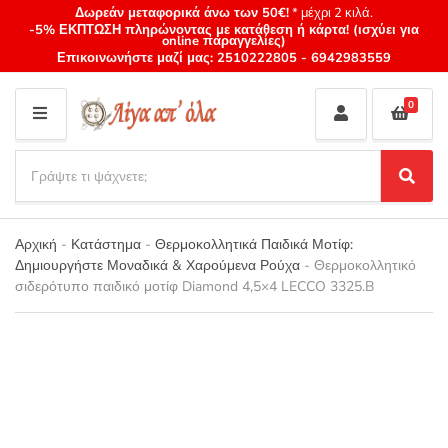
Δωρεάν μεταφορικά άνω των 50€!
* μέχρι 2 κιλά.
-5% ΕΚΠΤΩΣΗ πληρώνοντας με κατάθεση ή κάρτα! (ισχύει για
online παραγγελίες)
Επικοινωνήστε μαζί μας:
2510222805
-
6942983559
0
M
E
S
N
e
S
Category
U
a
e
name
a
r
r
Αρχική
-
Κατάστημα
-
Θερμοκολλητικά Παιδικά Μοτίφ:
c
c
Δημιουργήστε Μοναδικά & Χαρούμενα Ρούχα
-
Θερμοκολλητικό
h
h
σιδερότυπο παιδικό μοτίφ Diamond 4,5×4 LECCO 3325.B
p
r
o
d
u
c
t
s