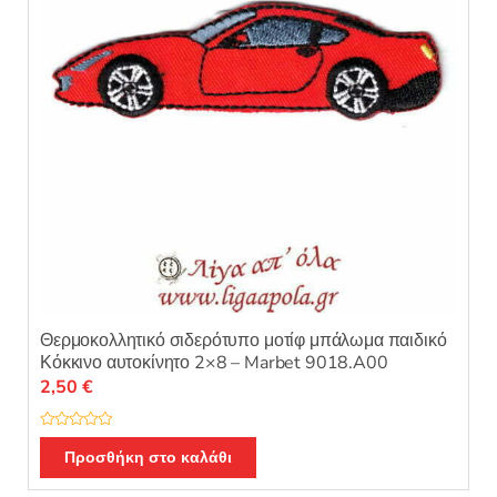
Θερμοκολλητικό σιδερότυπο μοτίφ μπάλωμα παιδικό
Κόκκινο αυτοκίνητο 2×8 – Marbet 9018.A00
2,50
€
Β
α
Προσθήκη στο καλάθι
θ
μ
ο