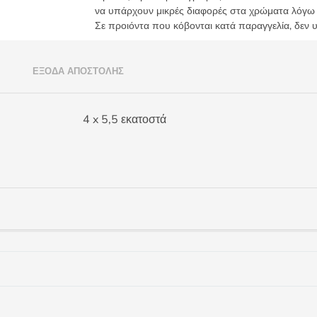
να υπάρχουν μικρές διαφορές στα χρώματα λόγω
4x5,5
Σε προιόντα που κόβονται κατά παραγγελία, δεν 
LECCO
3325.G
ποσότητα
)
ΈΞΟΔΑ ΑΠΟΣΤΟΛΉΣ
4 x 5,5 εκατοστά