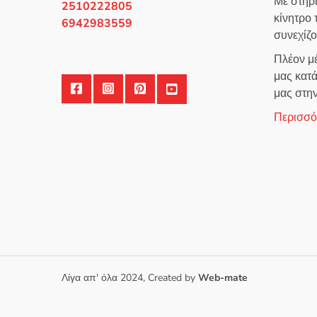
Με στήρ
2510222805
κίνητρο
6942983559
συνεχίζ
Πλέον μέ
μας κατά
μας στη
Περισσότ
Λίγα απ' όλα 2024, Created by
Web-mate