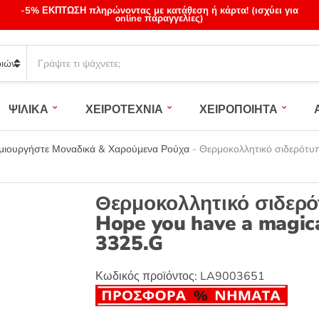
-5% ΕΚΠΤΩΣΗ πληρώνοντας με κατάθεση ή κάρτα! (ισχύει για
online παραγγελίες)
S
e
a
r
ΨΙΛΙΚΑ
ΧΕΙΡΟΤΕΧΝΙΑ
ΧΕΙΡΟΠΟΙΗΤΑ
c
h
p
ημιουργήστε Μοναδικά & Χαρούμενα Ρούχα
-
Θερμοκολλητικό σιδερότυπ
r
o
d
Θερμοκολλητικό σιδερό
u
Hope you have a magic
c
3325.G
t
s
:
Κωδικός προϊόντος:
LA9003651