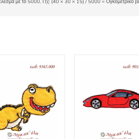
έλεσμα με το 5000. Πχ: (40 × 30 × 15) / 5000 = Ογκομετρικό β