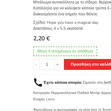
Μπάλωμα αυτοκόλλητο με το σίδερο, θερμοκ
Κατάλληλο για να καλύψετε κάποια τρύπα ή σ
διακοσμήσετε ένα σημείο που θέλετε.
Σχέδιο: Hope you have a magical day
Διαστάσεις 4 x 5,5 εκατοστά
2,20
€
Μόνο 4 απομένουν σε απόθεμα
Θερμοκολλητικό
-
+
Προσθήκη στο καλάθ
σιδερότυπο
παιδικό
μοτίφ
Έχετε κάποια απορία;
Είμαστε στη διά
Hope
you
Κατηγορία:
Θερμοκολλητικά Παιδικά Μοτίφ: Δημι
have
a
Εταιρία:
Lecco
magical
Φροντίζουμε οι φωτογραφίες να είναι όσο το δυνα
day