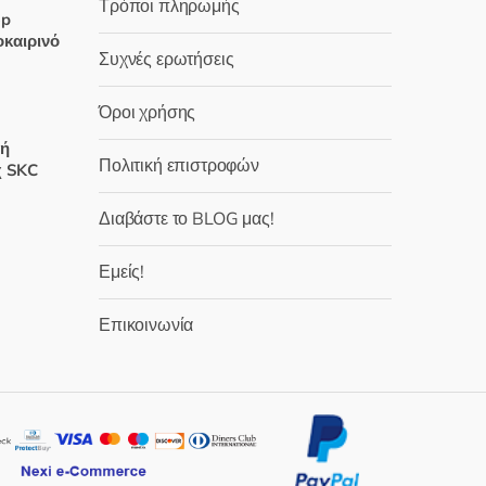
χουσα
Τρόποι πληρωμής
op
καιρινό
:
Συχνές ερωτήσεις
 €.
Όροι χρήσης
χουσα
υή
Πολιτική επιστροφών
χ SKC
:
 €.
Διαβάστε το BLOG μας!
έχουσα
Εμείς!
μή
ναι:
Επικοινωνία
,80 €.