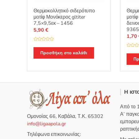
Θερμοκολλητικό σιδερότυπο
Θερμο
μοτίφ Μονόκερος gltiter
μοτίφ
7,5×9,5εκ – 1456
δεινο
9365
5,90
€
1,70
Β
α
Β
θ
Προσθήκη στο καλάθι
α
μ
θ
Πρ
ο
μ
λ
ο
ο
λ
γ
ο
ή
γ
θ
ή
η
θ
κ
η
ε
Η ιστ
κ
μ
ε
ε
μ
0
ε
α
Από το 
0
π
α
ό
Α’ παγκ
π
5
Ομονοίας 66, Καβάλα, Τ.Κ. 65302
ό
εμπορευ
5
info@ligaapola.gr
ραπτικής
Τηλέφωνα επικοινωνίας: