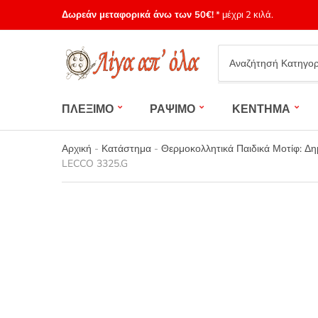
Δωρεάν μεταφορικά άνω των 50€!
* μέχρι 2 κιλά.
Category
name
ΠΛΕΞΙΜΟ
ΡΑΨΙΜΟ
ΚΕΝΤΗΜΑ
Αρχική
-
Κατάστημα
-
Θερμοκολλητικά Παιδικά Μοτίφ: Δ
LECCO 3325.G