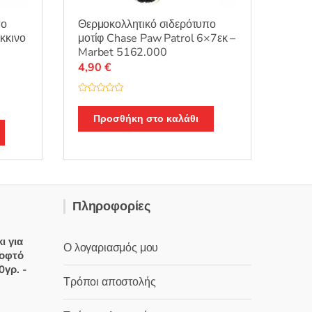
πο
Θερμοκολλητικό σιδερότυπο
κκινο
μοτίφ Chase Paw Patrol 6×7εκ –
Marbet 5162.000
4,90
€
Β
α
θ
Προσθήκη στο καλάθι
μ
ο
λ
ο
γ
ή
θ
η
κ
ε
Πληροφορίες
μ
ε
0
α
ι για
π
Ο λογαριασμός μου
ό
κοφτό
5
0γρ. -
Τρόποι αποστολής