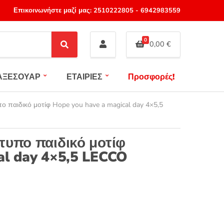
Επικοινωνήστε μαζί μας:
2510222805
-
6942983559
0
0,00
€
S
e
a
ΑΞΕΣΟΥΑΡ
ΕΤΑΙΡΙΕΣ
Προσφορές!
r
c
h
ο παιδικό μοτίφ Hope you have a magical day 4×5,5
τυπο παιδικό μοτίφ
al day 4×5,5 LECCO