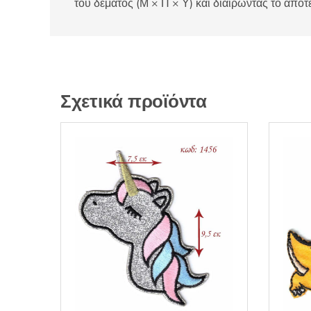
του δέματος (Μ × Π × Υ) και διαιρώντας το αποτ
Σχετικά προϊόντα