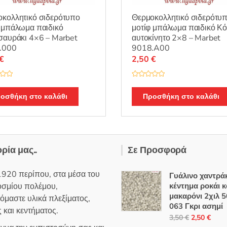
κολλητικό σιδερότυπο
Θερμοκολλητικό σιδερότυ
 μπάλωμα παιδικό
μοτίφ μπάλωμα παιδικό Κό
σαυράκι 4×6 – Marbet
αυτοκίνητο 2×8 – Marbet
.000
9018.A00
€
2,50
€
Β
α
θ
οσθήκη στο καλάθι
Προσθήκη στο καλάθι
μ
ο
λ
ο
γ
ή
θ
η
ορία μας..
Σε Προσφορά
κ
ε
μ
ε
1920 περίπου, στα μέσα του
0
Γυάλινο χαντράκ
α
οσμίου πολέμου,
κέντημα ροκάι 
π
ό
μακαρόνι 2χιλ 5
όμαστε υλικά πλεξίματος,
5
063 Γκρι ασημί
 και κεντήματος.
Original
Η
3,50
€
2,50
€