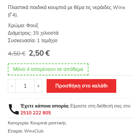
Πλαστικά παιδικά κουμπιά με θέμα τις νεράιδες Winx
(Γ4).
Χρώμα: Φουξ
Διάμετρος: 35 χιλιοστά
Συσκευασία: 1 τεμάχιο
Original
Η
2,50
€
4,50
€
price
τρέχουσα
Μόνο 4 απομένουν σε απόθεμα
was:
τιμή
Κουμπιά
4,50 €.
είναι:
-
+
Προσθήκη στο καλάθι
παιδικά
πλαστικά
2,50 €.
Winx
Έχετε κάποια απορία;
Είμαστε στη διάθεσή σας στο
φουξ
2510 222 805
35mm
1τεμ
Κατηγορία:
Κουμπιά ραπτικής
Γ4
Εταιρία:
WinxClub
ποσότητα