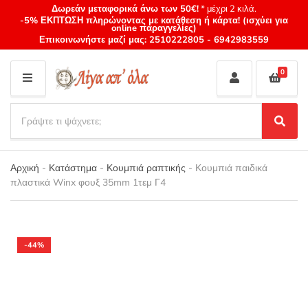
Δωρεάν μεταφορικά άνω των 50€!
* μέχρι 2 κιλά.
-5% ΕΚΠΤΩΣΗ πληρώνοντας με κατάθεση ή κάρτα! (ισχύει για
online παραγγελίες)
Επικοινωνήστε μαζί μας:
2510222805
-
6942983559
0
M
E
S
N
e
S
Category
U
a
e
name
a
r
r
Αρχική
-
Κατάστημα
-
Κουμπιά ραπτικής
-
Κουμπιά παιδικά
c
c
πλαστικά Winx φουξ 35mm 1τεμ Γ4
h
h
p
r
o
d
-44%
u
c
t
s