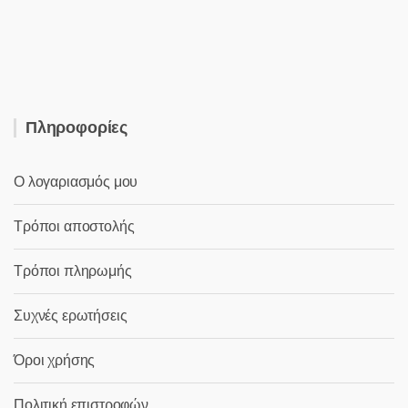
was:
τιμή
29,80 €.
είναι:
26,80 €.
Πληροφορίες
Ο λογαριασμός μου
Τρόποι αποστολής
Τρόποι πληρωμής
Συχνές ερωτήσεις
Όροι χρήσης
Πολιτική επιστροφών