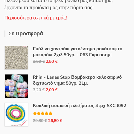
Πλέον μέσα και από το ηλεκτρονικό μας κατάστημα,
έρχονται τα προϊόντα μας στην πόρτα σας!
Περισσότερα σχετικά με εμάς!
Σε Προσφορά
Γυάλινο χαντράκι για κέντημα ροκάι κοφτό
μακαρόνι 2χιλ 50γρ. - 063 Γκρι ασημί
Original
Η
3,50
€
2,50
€
price
τρέχουσα
was:
τιμή
Rhin - Lanas Stop Βαμβακερό καλοκαιρινό
3,50 €.
είναι:
διχτυωτό νήμα 50γρ. 21μ.
Original
Η
2,50 €.
3,20
€
2,00
€
price
τρέχουσα
was:
τιμή
Κυκλική συσκευή πλεξίματος 4τμχ SKC J092
3,20 €.
είναι:
2,00 €.
Βαθμολογή
Original
Η
29,80
€
26,80
€
θηκε με
5.00
από 5
price
τρέχουσα