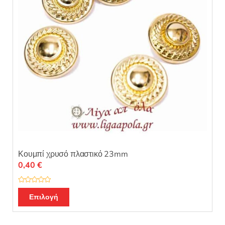
Κουμπί χρυσό πλαστικό 23mm
0,40
€
Β
Αυτό
α
Επιλογή
θ
το
μ
ο
προϊόν
λ
ο