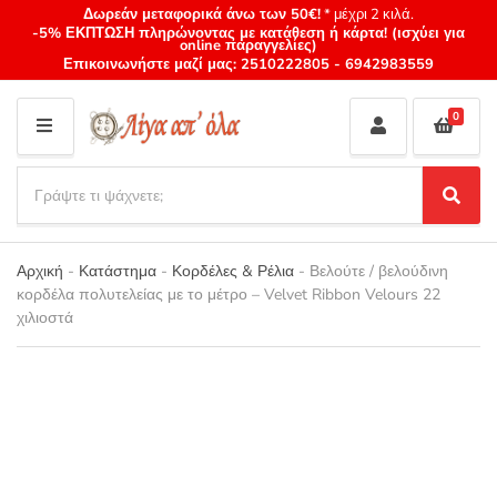
Δωρεάν μεταφορικά άνω των 50€!
* μέχρι 2 κιλά.
-5% ΕΚΠΤΩΣΗ πληρώνοντας με κατάθεση ή κάρτα! (ισχύει για
online παραγγελίες)
Επικοινωνήστε μαζί μας:
2510222805
-
6942983559
0
M
E
S
N
e
S
Category
U
a
e
name
a
r
r
Αρχική
-
Κατάστημα
-
Κορδέλες & Ρέλια
-
Βελούτε / βελούδινη
c
c
κορδέλα πολυτελείας με το μέτρο – Velvet Ribbon Velours 22
h
h
χιλιοστά
p
r
o
d
u
c
t
s