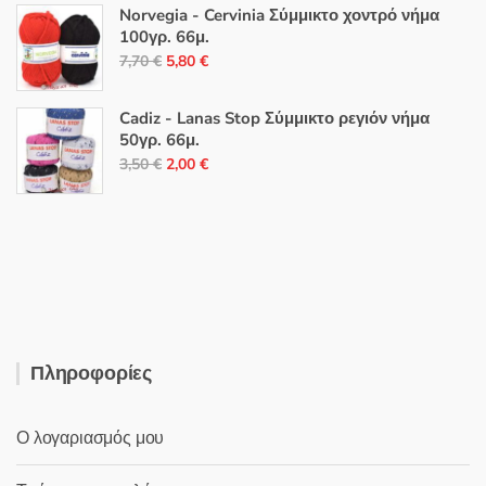
4,50 €.
είναι:
Norvegia - Cervinia Σύμμικτο χοντρό νήμα
100γρ. 66μ.
2,00 €.
Original
Η
7,70
€
5,80
€
price
τρέχουσα
was:
τιμή
Cadiz - Lanas Stop Σύμμικτο ρεγιόν νήμα
7,70 €.
είναι:
50γρ. 66μ.
Original
Η
5,80 €.
3,50
€
2,00
€
price
τρέχουσα
was:
τιμή
3,50 €.
είναι:
2,00 €.
Πληροφορίες
Ο λογαριασμός μου