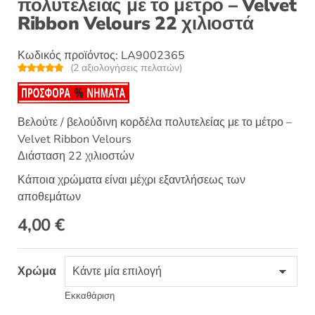
πολυτελείας με το μέτρο – Velvet
Ribbon Velours 22 χιλιοστά
Κωδικός προϊόντος:
LA9002365
(
2
αξιολογήσεις πελατών)
Βαθμολογή
2
θηκε με
5.00
από 5 με
βάση
βαθμολογίες
Βελούτε / βελούδινη κορδέλα πολυτελείας με το μέτρο –
πελάτη
Velvet Ribbon Velours
Διάσταση 22 χιλιοστών
Κάποια χρώματα είναι μέχρι εξαντλήσεως των
αποθεμάτων
4,00
€
Χρώμα
Εκκαθάριση