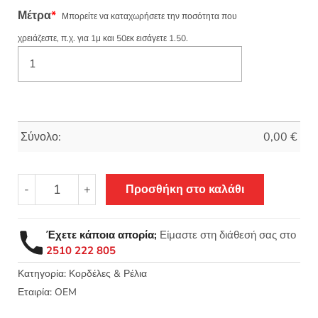
Μέτρα
*
Μπορείτε να καταχωρήσετε την ποσότητα που
χρειάζεστε, π.χ. για 1μ και 50εκ εισάγετε 1.50.
Σύνολο:
0,00
€
Βελούτε
-
+
Προσθήκη στο καλάθι
/
βελούδινη
κορδέλα
Έχετε κάποια απορία;
Είμαστε στη διάθεσή σας στο
πολυτελείας
2510 222 805
με
το
Κατηγορία:
Κορδέλες & Ρέλια
μέτρο
Εταιρία:
OEM
-