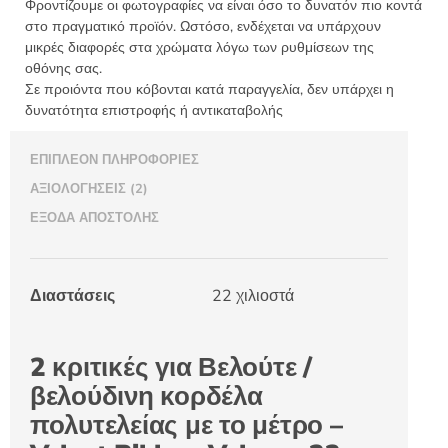
Velvet
Φροντίζουμε οι φωτογραφίες να είναι όσο το δυνατόν πιο κοντά
Ribbon
στο πραγματικό προϊόν. Ωστόσο, ενδέχεται να υπάρχουν
Velours
μικρές διαφορές στα χρώματα λόγω των ρυθμίσεων της
οθόνης σας.
22
Σε προιόντα που κόβονται κατά παραγγελία, δεν υπάρχει η
χιλιοστά
δυνατότητα επιστροφής ή αντικαταβολής
ποσότητα
ΕΠΙΠΛΈΟΝ ΠΛΗΡΟΦΟΡΊΕΣ
ΑΞΙΟΛΟΓΉΣΕΙΣ (2)
ΈΞΟΔΑ ΑΠΟΣΤΟΛΉΣ
Διαστάσεις
22 χιλιοστά
2 κριτικές για
Βελούτε /
βελούδινη κορδέλα
πολυτελείας με το μέτρο –