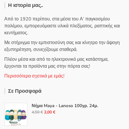
Η ιστορία μας..
Από το 1920 περίπου, στα μέσα του Α’ παγκοσμίου
πολέμου, εμπορευόμαστε υλικά πλεξίματος, ραπτικής και
κεντήματος.
Με στήριγμα την εμπιστοσύνη σας και κίνητρο την άψογη
εξυπηρέτηση, συνεχίζουμε σταθερά.
Πλέον μέσα και από το ηλεκτρονικό μας κατάστημα,
έρχονται τα προϊόντα μας στην πόρτα σας!
Περισσότερα σχετικά με εμάς!
Σε Προσφορά
Νήμα Maya - Lanoso 100γρ. 24μ.
Original
Η
4,50
€
2,00
€
price
τρέχουσα
was:
τιμή