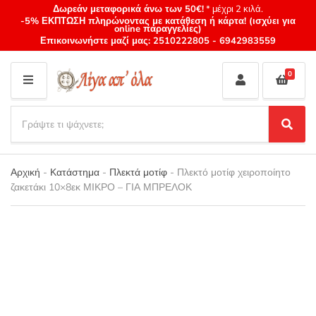
Δωρεάν μεταφορικά άνω των 50€!
* μέχρι 2 κιλά.
-5% ΕΚΠΤΩΣΗ πληρώνοντας με κατάθεση ή κάρτα! (ισχύει για
online παραγγελίες)
Επικοινωνήστε μαζί μας:
2510222805
-
6942983559
0
M
E
S
N
e
S
Category
U
a
e
name
a
r
r
Αρχική
-
Κατάστημα
-
Πλεκτά μοτίφ
-
Πλεκτό μοτίφ χειροποίητο
c
c
ζακετάκι 10×8εκ ΜΙΚΡΟ – ΓΙΑ ΜΠΡΕΛΟΚ
h
h
p
r
o
d
u
c
t
s