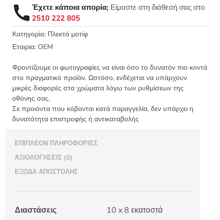
ζακετάκι
Έχετε κάποια απορία;
Είμαστε στη διάθεσή σας στο
10x8εκ
2510 222 805
ΜΙΚΡΟ
-
Κατηγορία:
Πλεκτά μοτίφ
ΓΙΑ
Εταιρία:
OEM
ΜΠΡΕΛΟΚ
ποσότητα
Φροντίζουμε οι φωτογραφίες να είναι όσο το δυνατόν πιο κοντά
στο πραγματικό προϊόν. Ωστόσο, ενδέχεται να υπάρχουν
μικρές διαφορές στα χρώματα λόγω των ρυθμίσεων της
οθόνης σας.
Σε προιόντα που κόβονται κατά παραγγελία, δεν υπάρχει η
δυνατότητα επιστροφής ή αντικαταβολής
ΕΠΙΠΛΈΟΝ ΠΛΗΡΟΦΟΡΊΕΣ
ΑΞΙΟΛΟΓΉΣΕΙΣ (0)
ΈΞΟΔΑ ΑΠΟΣΤΟΛΉΣ
Διαστάσεις
10 x 8 εκατοστά