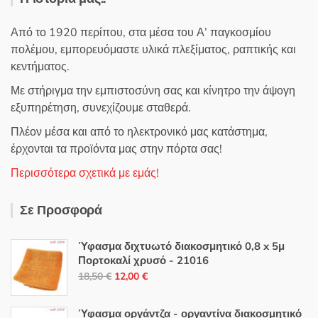
Από το 1920 περίπου, στα μέσα του Α’ παγκοσμίου
πολέμου, εμπορευόμαστε υλικά πλεξίματος, ραπτικής και
κεντήματος.
Με στήριγμα την εμπιστοσύνη σας και κίνητρο την άψογη
εξυπηρέτηση, συνεχίζουμε σταθερά.
Πλέον μέσα και από το ηλεκτρονικό μας κατάστημα,
έρχονται τα προϊόντα μας στην πόρτα σας!
Περισσότερα σχετικά με εμάς!
Σε Προσφορά
Ύφασμα διχτυωτό διακοσμητικό 0,8 x 5μ
Πορτοκαλί χρυσό - 21016
Original
Η
18,50
€
12,00
€
price
τρέχουσα
was:
τιμή
Ύφασμα οργάντζα - οργαντίνα διακοσμητικό