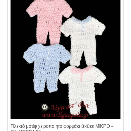
Πλεκτό μοτίφ χειροποίητο φορμάκι 8×8εκ ΜΙΚΡΟ –