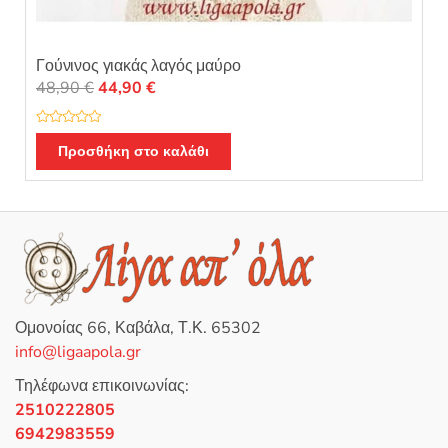
Γούνινος γιακάς λαγός μαύρο
Original
Η
48,90
€
44,90
€
price
τρέχουσα
was:
τιμή
Β
α
Προσθήκη στο καλάθι
48,90 €.
είναι:
θ
μ
44,90 €.
ο
λ
ο
γ
ή
θ
η
κ
ε
μ
ε
0
Ομονοίας 66, Καβάλα, Τ.Κ. 65302
α
π
info@ligaapola.gr
ό
5
Τηλέφωνα επικοινωνίας:
2510222805
6942983559