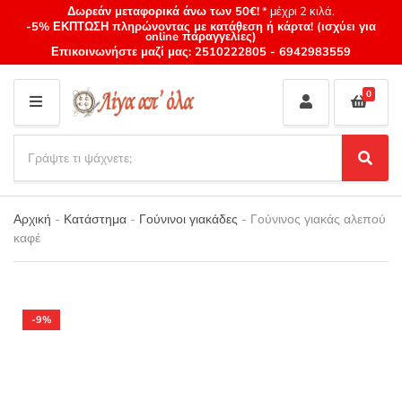
Δωρεάν μεταφορικά άνω των 50€!
* μέχρι 2 κιλά.
-5% ΕΚΠΤΩΣΗ πληρώνοντας με κατάθεση ή κάρτα! (ισχύει για
online παραγγελίες)
Επικοινωνήστε μαζί μας:
2510222805
-
6942983559
0
M
E
S
N
e
S
Category
U
a
e
name
a
r
r
Αρχική
-
Κατάστημα
-
Γούνινοι γιακάδες
-
Γούνινος γιακάς αλεπού
c
c
καφέ
h
h
p
r
o
d
-9%
u
c
t
s