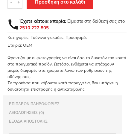
110,00 €.
είναι:
-
+
Προσθήκη στο καλάθι
γιακάς
αλεπού
99,90 €.
καφέ
Έχετε κάποια απορία;
Είμαστε στη διάθεσή σας στο
ποσότητα
2510 222 805
Κατηγορίες:
Γούνινοι γιακάδες
,
Προσφορές
Εταιρία:
OEM
Φροντίζουμε οι φωτογραφίες να είναι όσο το δυνατόν πιο κοντά
στο πραγματικό προϊόν. Ωστόσο, ενδέχεται να υπάρχουν
μικρές διαφορές στα χρώματα λόγω των ρυθμίσεων της
οθόνης σας.
Σε προιόντα που κόβονται κατά παραγγελία, δεν υπάρχει η
δυνατότητα επιστροφής ή αντικαταβολής
ΕΠΙΠΛΈΟΝ ΠΛΗΡΟΦΟΡΊΕΣ
ΑΞΙΟΛΟΓΉΣΕΙΣ (0)
ΈΞΟΔΑ ΑΠΟΣΤΟΛΉΣ