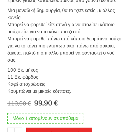
Σμόκιν γιακάς κατασκευασμένος από γούνα αλεπού.
Μια μοναδική δημιουργία, θα το ‘χετε εσείς , κιάλλος
κανείς!
Μπορεί να φορεθεί είτε απλά για να στολίσει κάποιο
ρούχο είτε για να το κάνει πιο ζεστό.
Μπορεί να φορεθεί πάνω από κάποιο δερμάτινο ρούχο
για να το κάνει πιο εντυπωσιακό ,πάνω από σακάκι,
ζακέτα, παλτό ή ό,τι άλλο μπορεί να φανταστεί ο νού
σας.
100 Εκ. μήκος
11 Εκ. φάρδος
Καφέ αποχρώσεις
Κουμπώνει με μικρές κόπτσες.
Original
Η
99,90
€
110,00
€
price
τρέχουσα
Μόνο 1 απομένουν σε απόθεμα
was:
τιμή
Γούνινος