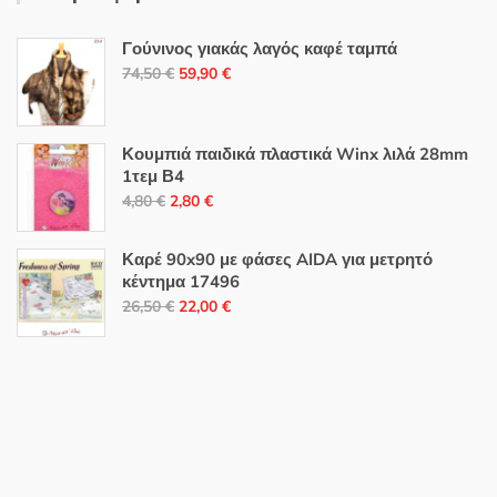
Γούνινος γιακάς λαγός καφέ ταμπά
Original
Η
74,50
€
59,90
€
price
τρέχουσα
was:
τιμή
74,50 €.
είναι:
Κουμπιά παιδικά πλαστικά Winx λιλά 28mm
1τεμ Β4
59,90 €.
Original
Η
4,80
€
2,80
€
price
τρέχουσα
was:
τιμή
Καρέ 90x90 με φάσες AIDA για μετρητό
4,80 €.
είναι:
κέντημα 17496
Original
Η
2,80 €.
26,50
€
22,00
€
price
τρέχουσα
was:
τιμή
26,50 €.
είναι:
22,00 €.