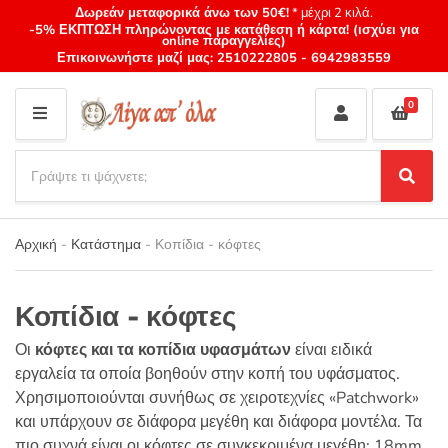
Δωρεάν μεταφορικά άνω των 50€!
* μέχρι 2 κιλά.
-5% ΕΚΠΤΩΣΗ πληρώνοντας με κατάθεση ή κάρτα! (ισχύει για
online παραγγελίες)
Επικοινωνήστε μαζί μας:
2510222805
-
6942983559
0
M
E
S
N
e
S
Category
U
a
e
name
a
r
r
Αρχική
-
Κατάστημα
-
Κοπίδια - κόφτες
c
c
h
h
p
Κοπίδια - κόφτες
r
o
Οι
κόφτες και τα κοπίδια υφασμάτων
είναι ειδικά
d
εργαλεία τα οποία βοηθούν στην κοπή του υφάσματος.
u
Χρησιμοποιούνται συνήθως σε χειροτεχνίες «
Patchwork
»
c
και υπάρχουν σε διάφορα μεγέθη και διάφορα μοντέλα. Τα
t
s
πιο συχνά είναι οι κόφτες σε συγκεκριμένα μεγέθη: 18
mm
,