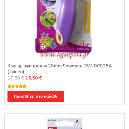
Κόφτης υφασμάτων 28mm Sewmate DW-RC028A
(+video)
Original
Η
17,60
€
15,50
€
price
τρέχουσα
was:
τιμή
Βαθμολογή
θηκε με
5.00
Προσθήκη στο καλάθι
17,60 €.
είναι:
από 5
15,50 €.