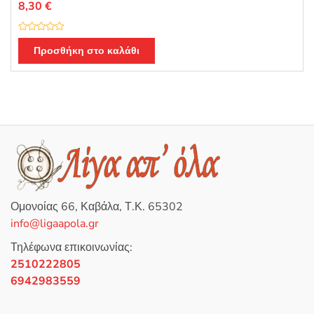
8,30
€
Β
α
Προσθήκη στο καλάθι
θ
μ
ο
λ
ο
γ
ή
θ
η
κ
ε
μ
ε
0
α
π
ό
5
Ομονοίας 66, Καβάλα, Τ.Κ. 65302
info@ligaapola.gr
Τηλέφωνα επικοινωνίας:
2510222805
6942983559