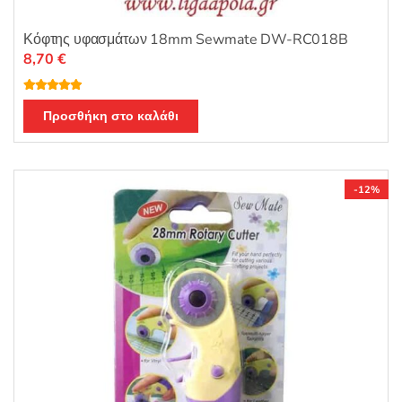
Κόφτης υφασμάτων 18mm Sewmate DW-RC018B
8,70
€
Βαθμολογή
θηκε με
5.00
Προσθήκη στο καλάθι
από 5
-12%