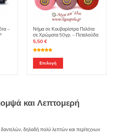
σελίδα
του
προϊόντος
ότα –
Νήμα σε Κουβαρίστρα Πελότα
P
σε Χρώματα 50γρ. – Πεταλούδα
5,50
€
Βαθμολογή
θηκε με
Αυτό
4.88
από 5
Επιλογή
το
προϊόν
έχει
πολλαπλές
.
παραλλαγές.
Κομψά και Λεπτομερή
Οι
επιλογές
μπορούν
να
α δαντελών, δηλαδή πολύ λεπτών και περίτεχνων
επιλεγούν