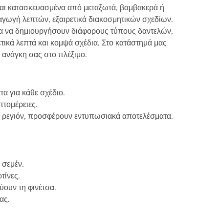
ναι κατασκευασμένα από μεταξωτά, βαμβακερά ή
στη
ραγωγή λεπτών, εξαιρετικά διακοσμητικών σχεδίων.
σελίδα
ια να δημιουργήσουν διάφορους τύπους δαντελών,
του
τικά λεπτά και κομψά σχέδια. Στο κατάστημά μας
προϊόντος
 ανάγκη σας στο πλέξιμο.
α για κάθε σχέδιο.
πτομέρειες.
 ρεγιόν, προσφέρουν εντυπωσιακά αποτελέσματα.
 σεμέν.
τίνες.
ύουν τη φινέτσα.
ας.