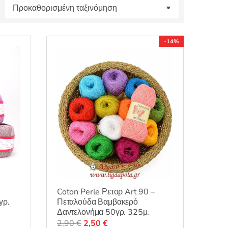
-14%
Coton Perle Ρετορ Art 90 –
γρ.
Πεταλούδα Βαμβακερό
Δαντελονήμα 50γρ. 325μ.
Original
Η
2,90
€
2,50
€