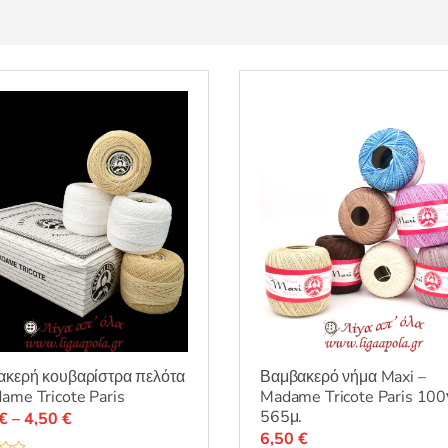
ακερή κουβαρίστρα πελότα
Βαμβακερό νήμα Maxi –
ame Tricote Paris
Madame Tricote Paris 100
565μ.
Price
€
–
4,50
€
6,50
€
range: