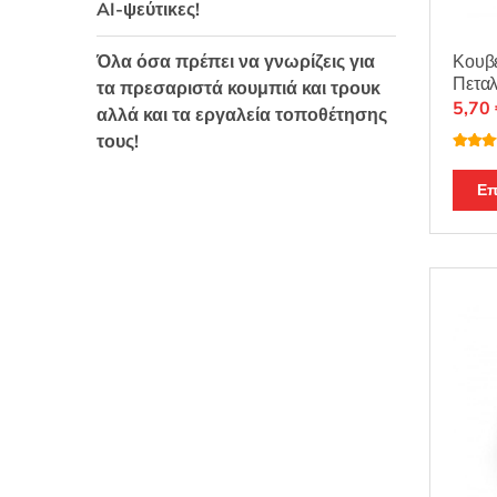
AI-ψεύτικες!
Κουβ
Όλα όσα πρέπει να γνωρίζεις για
Πετα
τα πρεσαριστά κουμπιά και τρουκ
5,70
αλλά και τα εργαλεία τοποθέτησης
τους!
Βαθμο
θηκε μ
από 5
Επ