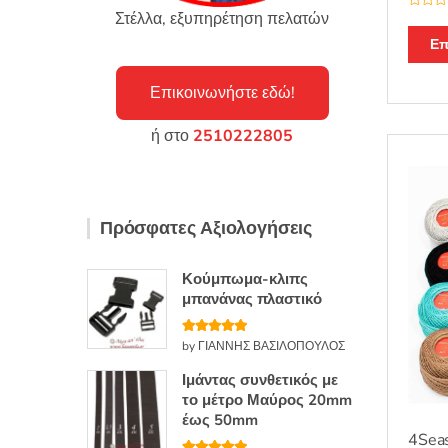
Στέλλα, εξυπηρέτηση πελατών
Β
α
θ
Επ
μ
ο
λ
ο
Επικοινωνήστε εδώ!
γ
ή
θ
ή στο
2510222805
η
κ
ε
μ
ε
0
α
π
Πρόσφατες Αξιολογήσεις
ό
5
Κούμπωμα-κλιπς
μπανάνας πλαστικό
Βαθμολογή
by ΓΙΑΝΝΗΣ ΒΑΣΙΛΟΠΟΥΛΟΣ
θηκε με
5
από 5
Ιμάντας συνθετικός με
το μέτρο Μαύρος 20mm
έως 50mm
4Seas