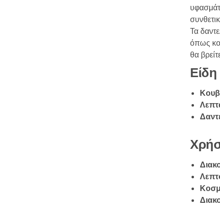
υφασμάτ
συνθετικ
Τα δαντ
όπως κορ
θα βρείτ
Είδη
Κουβα
Λεπτ
Δαντ
Χρήσ
Διακο
Λεπτο
Κοσμ
Διακο