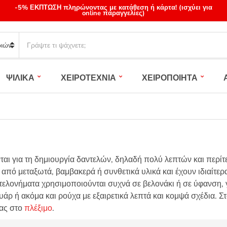
-5% ΕΚΠΤΩΣΗ πληρώνοντας με κατάθεση ή κάρτα! (ισχύει για
online παραγγελίες)
S
e
a
r
ΨΙΛΙΚΑ
ΧΕΙΡΟΤΕΧΝΙΑ
ΧΕΙΡΟΠΟΙΗΤΑ
c
h
p
r
o
d
u
ται για τη δημιουργία δαντελών, δηλαδή πολύ λεπτών και περ
c
t
 από μεταξωτά, βαμβακερά ή συνθετικά υλικά και έχουν ιδιαίτ
s
ντελονήματα χρησιμοποιούνται συχνά σε βελονάκι ή σε ύφανση,
:
ρ ή ακόμα και ρούχα με εξαιρετικά λεπτά και κομψά σχέδια. Στ
ας στο
πλέξιμο
.