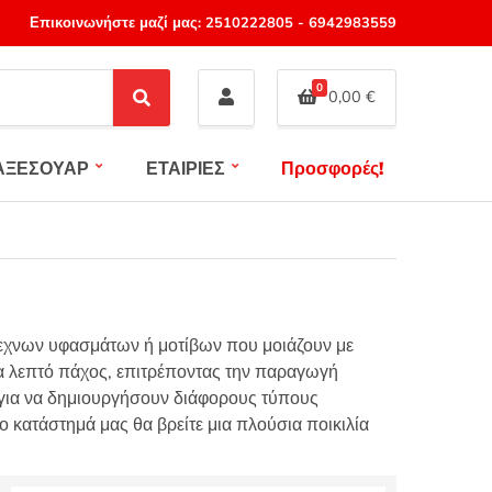
Επικοινωνήστε μαζί μας:
2510222805
-
6942983559
0
0,00
€
S
e
a
ΑΞΕΣΟΥΑΡ
ΕΤΑΙΡΙΕΣ
Προσφορές!
r
c
h
ίτεχνων υφασμάτων ή μοτίβων που μοιάζουν με
ερα λεπτό πάχος, επιτρέποντας την παραγωγή
 για να δημιουργήσουν διάφορους τύπους
ο κατάστημά μας θα βρείτε μια πλούσια ποικιλία