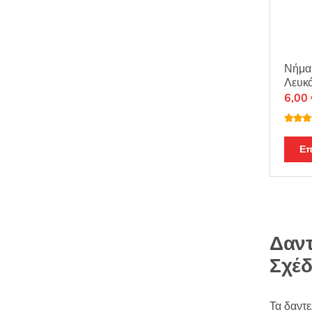
Νήμα
Λευκό
6,00
Βαθμο
θηκε μ
από 5
Επ
Δαντ
Σχέδ
Τα δαντε