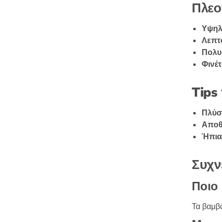
Πλεο
Υψηλ
Λεπτο
Πολυ
Φινέτ
Tips
Πλύσι
Αποθ
Ήπια
Συχν
Ποιο 
Τα βαμβα