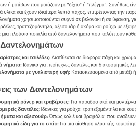
ων ή μοτίβων που μοιάζουν με "δίχτυ" ή "πλέγμα". Συνήθως εί
στη
στη
ά υλικά και έχουν ιδιαίτερα λεπτό πάχος, επιτρέποντας την πα
σελίδα
σελίδα
ελονήματα χρησιμοποιούνται συχνά σε βελονάκι ή σε ύφανση, γ
του
του
δέλες, τραπεζομάντηλα, αξεσουάρ ή ακόμα και ρούχα με εξαιρε
προϊόντος
προϊόντος
ε μια πλούσια ποικιλία από δαντελονήματα που καλύπτουν κάθε
 Δαντελονημάτων
ρίστρες και τσιλέδες:
Διατίθενται σε διάφορα πάχη και χρώματ
ά νήματα:
Ιδανικά για περίτεχνες δαντέλες και διακοσμητικές λε
ελονήματα με γυαλιστερή υφή:
Κατασκευασμένα από μετάξι ή
εις των Δαντελονημάτων
σμητικά ράνερ και τραβέρσες:
Για παραδοσιακά και μοντέρνα
μερείς δαντέλες:
Ιδανικές για ρούχα, τραπεζομάντηλα και κουρ
ήματα και αξεσουάρ:
Όπως κολιέ και βραχιόλια, που αναδεικν
σμητικά είδη για το σπίτι:
Για μια αίσθηση κλασικής κομψότητ