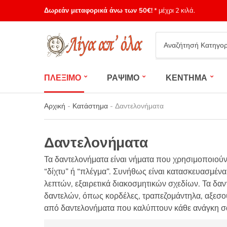
Δωρεάν μεταφορικά άνω των 50€!
* μέχρι 2 κιλά.
Category
name
ΠΛΕΞΙΜΟ
ΡΑΨΙΜΟ
ΚΕΝΤΗΜΑ
Αρχική
-
Κατάστημα
-
Δαντελονήματα
Δαντελονήματα
Τα δαντελονήματα είναι νήματα που χρησιμοποιούν
“δίχτυ” ή “πλέγμα”. Συνήθως είναι κατασκευασμένα
λεπτών, εξαιρετικά διακοσμητικών σχεδίων. Τα δα
δαντελών, όπως κορδέλες, τραπεζομάντηλα, αξεσουά
από δαντελονήματα που καλύπτουν κάθε ανάγκη σ