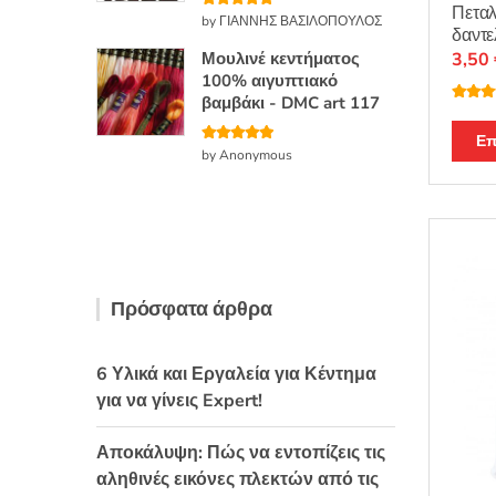
Πετα
Βαθμολογή
by ΓΙΑΝΝΗΣ ΒΑΣΙΛΟΠΟΥΛΟΣ
θηκε με
5
δαντε
από 5
Μουλινέ κεντήματος
3,50
100% αιγυπτιακό
βαμβάκι - DMC art 117
Βαθμο
θηκε με
4.80
απ
Επ
Βαθμολογή
by Anonymous
θηκε με
5
από 5
Πρόσφατα άρθρα
6 Υλικά και Εργαλεία για Κέντημα
για να γίνεις Expert!
Αποκάλυψη: Πώς να εντοπίζεις τις
αληθινές εικόνες πλεκτών από τις