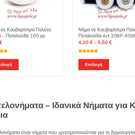
σελίδα
σελίδα
του
του
προϊόντος
προϊόντος
 σε Κουβαρίστρα Πελότα
Νήμα σε Κουβαρίστρα Πελ
 – Πεταλούδα 100 γρ.
Πεταλούδα Art 206P-606
Price
€
4,20
€
–
5,50
€
range:
4,20 €
λογή
Βαθμολογή
ε
5.00
θηκε με
5.00
Αυτό
Αυτό
through
από 5
ιλογή
Επιλογή
το
το
5,50 €
προϊόν
προϊόν
έχει
έχει
πολλαπλές
πολλαπλές
παραλλαγές.
παραλλαγές
ελονήματα – Ιδανικά Νήματα για 
Οι
Οι
ια
επιλογές
επιλογές
μπορούν
μπορούν
να
να
λονήματα είναι νήματα που χρησιμοποιούνται για τη δημιουργί
επιλεγούν
επιλεγούν