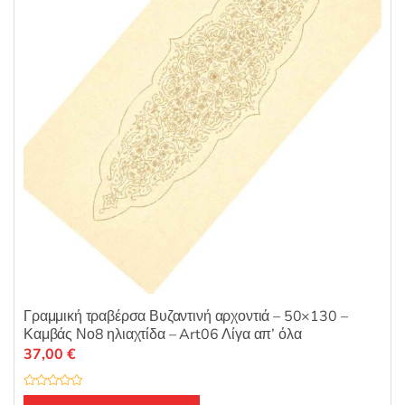
ό
5
Γραμμική τραβέρσα Βυζαντινή αρχοντιά – 50×130 –
Καμβάς Νο8 ηλιαχτίδα – Art06 Λίγα απ’ όλα
37,00
€
Β