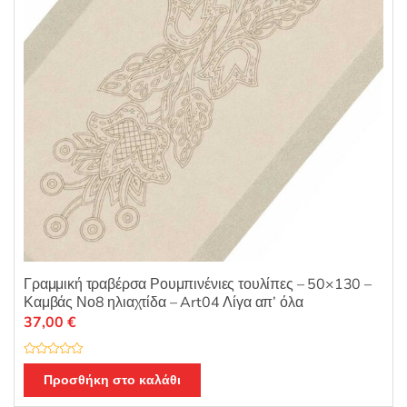
Γραμμική τραβέρσα Ρουμπινένιες τουλίπες – 50×130 –
Καμβάς Νο8 ηλιαχτίδα – Art04 Λίγα απ’ όλα
37,00
€
Β
α
Προσθήκη στο καλάθι
θ
μ