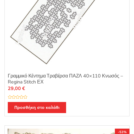
Γραμμικό Κέντημα Τραβέρσα ΠΑΖΛ 40×110 Κνωσός –
Regina Stitch ΕΧ
29,00
€
Β
α
Προσθήκη στο καλάθι
θ
μ
ο
λ
ο
γ
ή
-53%