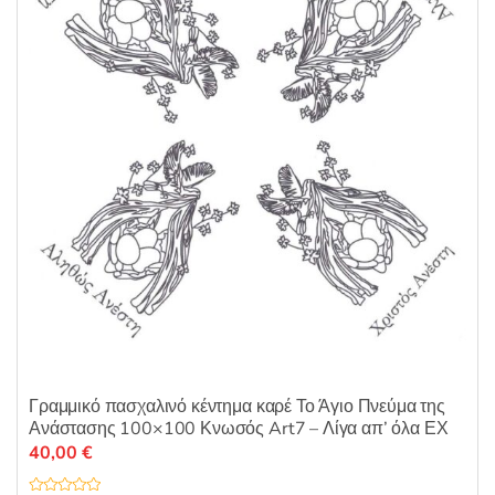
π
ό
5
Γραμμικό πασχαλινό κέντημα καρέ Το Άγιο Πνεύμα της
Ανάστασης 100×100 Κνωσός Art7 – Λίγα απ’ όλα ΕΧ
40,00
€