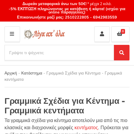
Δωρεάν μεταφορικά άνω των 50€!
* μέχρι 2 κιλά.
-5% ΕΚΠΤΩΣΗ πληρώνοντας με κατάθεση ή κάρτα! (ισχύει για
online παραγγελίες)
Επικοινωνήστε μαζί μας:
2510222805
-
6942983559
0
M
E
S
N
e
S
Category
U
a
e
name
a
r
r
Αρχική
-
Κατάστημα
-
Γραμμικά Σχέδια για Κέντημα - Γραμμικά
c
c
κεντήματα
h
h
p
r
Γραμμικά Σχέδια για Κέντημα -
o
d
Γραμμικά κεντήματα
u
c
Τα γραμμικά σχέδια για κέντημα αποτελούν μια από τις πιο
t
κλασικές και διαχρονικές μορφές
κεντήματος
. Πρόκειται για
s