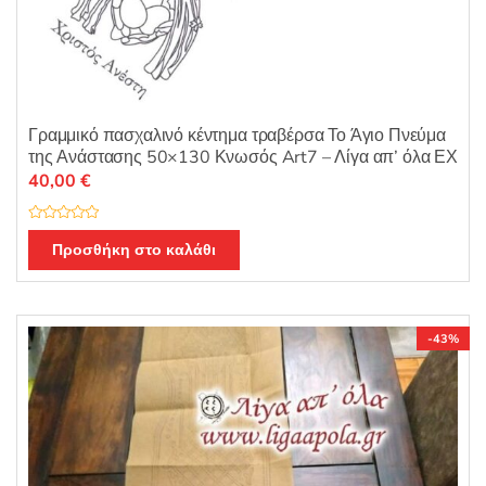
Γραμμικό πασχαλινό κέντημα τραβέρσα Το Άγιο Πνεύμα
της Ανάστασης 50×130 Κνωσός Art7 – Λίγα απ’ όλα ΕΧ
40,00
€
Β
α
Προσθήκη στο καλάθι
θ
μ
ο
λ
ο
γ
ή
-43%
θ
η
κ
ε
μ
ε
0
α
π
ό
5