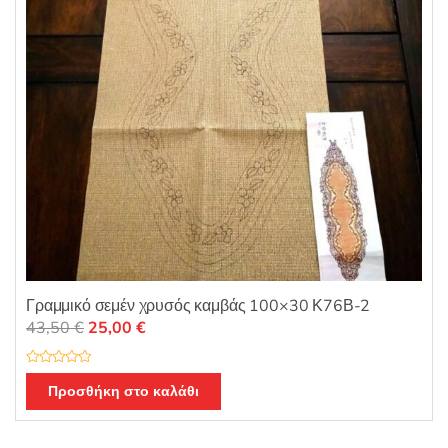
Γραμμικό σεμέν χρυσός καμβάς 100×30 Κ76Β-2
Original
Η
43,50
€
25,00
€
price
τρέχουσα
was:
τιμή
Β
α
Προσθήκη στο καλάθι
43,50 €.
είναι:
θ
μ
25,00 €.
ο
λ
ο