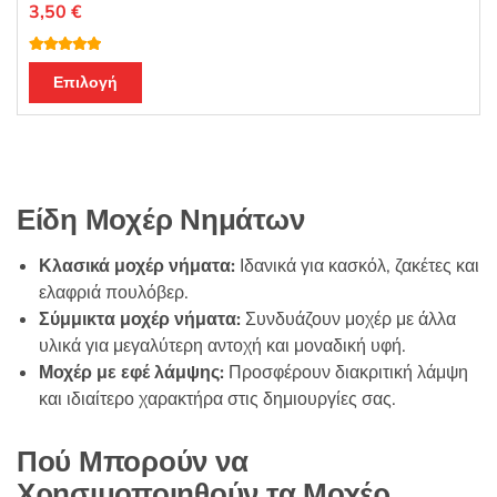
3,50
€
Βαθμολογή
Αυτό
θηκε με
Επιλογή
4.88
από 5
το
προϊόν
έχει
πολλαπλές
παραλλαγές.
Είδη Μοχέρ Νημάτων
Οι
επιλογές
Κλασικά μοχέρ νήματα:
Ιδανικά για κασκόλ, ζακέτες και
μπορούν
ελαφριά πουλόβερ.
να
Σύμμικτα μοχέρ νήματα:
Συνδυάζουν μοχέρ με άλλα
επιλεγούν
υλικά για μεγαλύτερη αντοχή και μοναδική υφή.
στη
Μοχέρ με εφέ λάμψης:
Προσφέρουν διακριτική λάμψη
σελίδα
και ιδιαίτερο χαρακτήρα στις δημιουργίες σας.
του
προϊόντος
Πού Μπορούν να
Χρησιμοποιηθούν τα Μοχέρ