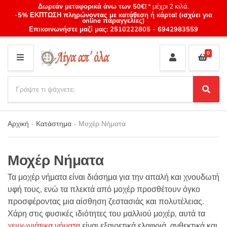
Δωρεάν μεταφορικά άνω των 50€!
* μέχρι 2 κιλά.
-5% ΕΚΠΤΩΣΗ πληρώνοντας με κατάθεση ή κάρτα! (ισχύει για
online παραγγελίες)
Επικοινωνήστε μαζί μας:
2510222805
-
6942983559
0
M
E
S
N
e
S
Category
U
a
e
name
a
r
r
Αρχική
-
Κατάστημα
-
Μοχέρ Νήματα
c
c
h
h
p
Μοχέρ Νήματα
r
o
Τα μοχέρ νήματα είναι διάσημα για την απαλή και χνουδωτή
d
υφή τους, ενώ τα πλεκτά από μοχέρ προσθέτουν όγκο
u
προσφέροντας μια αίσθηση ζεστασιάς και πολυτέλειας.
c
Χάρη στις φυσικές ιδιότητες του μαλλιού μοχέρ, αυτά τα
t
s
χειμωνιάτικα νήματα
είναι εξαιρετικά ελαφριά, ανθεκτικά και