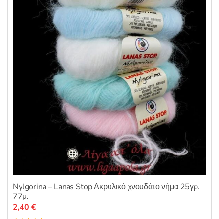
μπορούν
να
επιλεγούν
στη
σελίδα
του
προϊόντος
Nylgorina – Lanas Stop Ακρυλικό χνουδάτο νήμα 25γρ.
77μ.
2,40
€