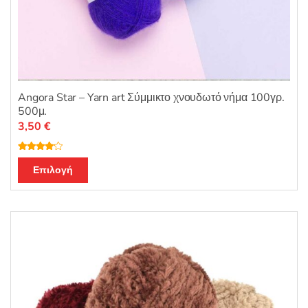
Angora Star – Yarn art Σύμμικτο χνουδωτό νήμα 100γρ.
500μ.
3,50
€
Βαθμολο
Αυτό
γήθηκε με
Επιλογή
4.00
από
το
5
προϊόν
έχει
πολλαπλές
παραλλαγές.
Οι
επιλογές
μπορούν