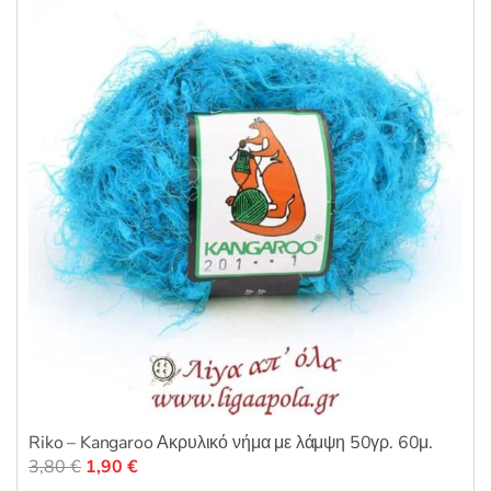
επιλογές
μπορούν
να
επιλεγούν
στη
σελίδα
του
προϊόντος
Riko – Kangaroo Ακρυλικό νήμα με λάμψη 50γρ. 60μ.
Original
Η
3,80
€
1,90
€