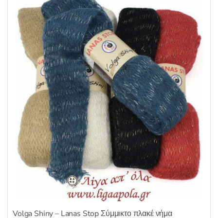
παραλλαγές.
Οι
επιλογές
μπορούν
να
επιλεγούν
στη
σελίδα
του
προϊόντος
Volga Shiny – Lanas Stop Σύμμικτο πλακέ νήμα