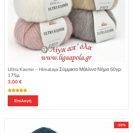
προϊόντος
Ultra Kasmir – Himalaya Σύμμικτο Μάλλινο Νήμα 50γρ.
175μ.
3,00
€
Βαθμολογή
Αυτό
θηκε με
5.00
Επιλογή
από 5
το
προϊόν
έχει
-50%
πολλαπλές