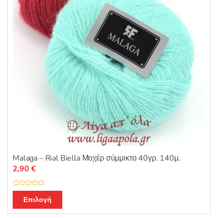
επιλεγούν
στη
σελίδα
του
προϊόντος
Malaga – Rial Biella Μοχέρ σύμμικτο 40γρ. 140μ.
2,90
€
Β
Αυτό
α
Επιλογή
θ
το
μ
ο