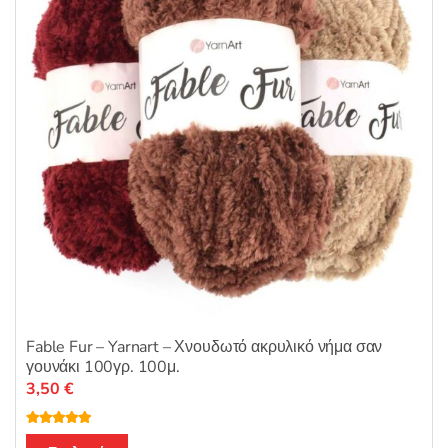
να
επιλεγούν
στη
σελίδα
του
προϊόντος
Fable Fur – Yarnart – Χνουδωτό ακρυλικό νήμα σαν
γουνάκι 100γρ. 100μ.
3,50
€
Βαθμολογή
Αυτό
θηκε με
5.00