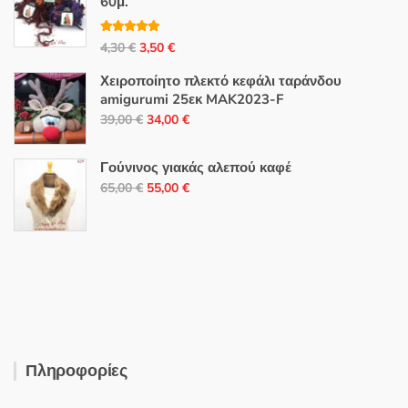
60μ.
Βαθμολογή
Original
Η
4,30
€
3,50
€
θηκε με
5.00
από 5
price
τρέχουσα
Χειροποίητο πλεκτό κεφάλι ταράνδου
was:
τιμή
amigurumi 25εκ MAK2023-F
4,30 €.
είναι:
Original
Η
39,00
€
34,00
€
3,50 €.
price
τρέχουσα
was:
τιμή
Γούνινος γιακάς αλεπού καφέ
39,00 €.
είναι:
Original
Η
65,00
€
55,00
€
34,00 €.
price
τρέχουσα
was:
τιμή
65,00 €.
είναι:
55,00 €.
Πληροφορίες