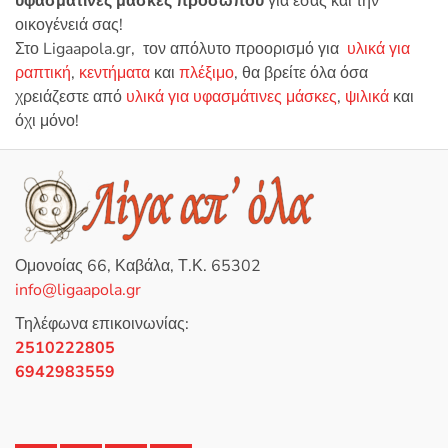
υφασμάτινες μάσκες προσώπου
για εσάς και την
οικογένειά σας!
Στο
Ligaapola
.
gr, τον απόλυτο προορισμό για
υλικά για
ραπτική
,
κεντήματα
και
πλέξιμο
,
θα βρείτε όλα όσα
χρειάζεστε από
υλικά για υφασμάτινες μάσκες
,
ψιλικά
και
όχι μόνο!
Ομονοίας 66, Καβάλα, Τ.Κ. 65302
info@ligaapola.gr
Τηλέφωνα επικοινωνίας:
2510222805
6942983559