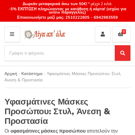
Δωρεάν μεταφορικά άνω των 50€!
* μέχρι 2 κιλά.
-5% ΕΚΠΤΩΣΗ πληρώνοντας με κατάθεση ή κάρτα! (ισχύει για
online παραγγελίες)
Επικοινωνήστε μαζί μας:
2510222805
-
6942983559
0
M
E
S
N
e
S
Category
U
a
e
name
a
r
r
Αρχική
-
Κατάστημα
-
Υφασμάτινες Μάσκες Προσώπου: Στυλ,
c
c
Άνεση & Προστασία
h
h
p
r
Υφασμάτινες Μάσκες
o
d
Προσώπου: Στυλ, Άνεση &
u
Προστασία
c
t
Οι
υφασμάτινες μάσκες προσώπου
αποτελούν την
s