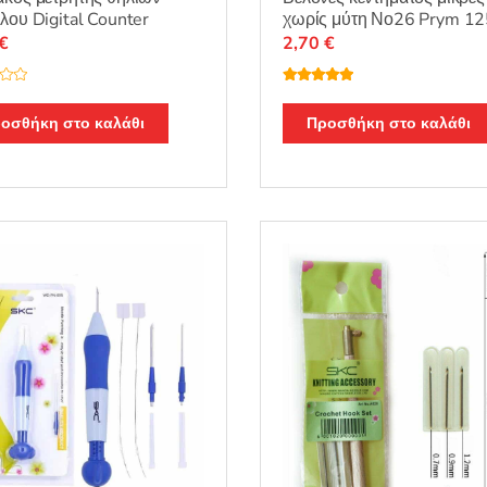
λου Digital Counter
χωρίς μύτη Νο26 Prym 1
€
2,70
€
Βαθμολογή
θηκε με
5.00
από 5
οσθήκη στο καλάθι
Προσθήκη στο καλάθι