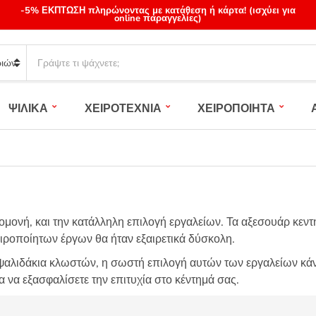
-5% ΕΚΠΤΩΣΗ πληρώνοντας με κατάθεση ή κάρτα! (ισχύει για
online παραγγελίες)
S
e
a
r
ΨΙΛΙΚΑ
ΧΕΙΡΟΤΕΧΝΙΑ
ΧΕΙΡΟΠΟΙΗΤΑ
c
h
p
r
o
d
u
υπομονή, και την κατάλληλη επιλογή εργαλείων. Τα αξεσουάρ κεντ
c
t
ειροποίητων έργων θα ήταν εξαιρετικά δύσκολη.
s
α ψαλιδάκια κλωστών, η σωστή επιλογή αυτών των εργαλείων κάνε
:
 να εξασφαλίσετε την επιτυχία στο κέντημά σας.