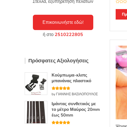
Στέλλα, εξυπηρέτηση πελατών
Β
α
θ
Πρ
μ
ο
Επικοινωνήστε εδώ!
λ
ο
γ
ή
ή στο
2510222805
θ
η
κ
ε
μ
ε
0
Πρόσφατες Αξιολογήσεις
α
π
ό
5
Κούμπωμα-κλιπς
μπανάνας πλαστικό
Βαθμολογή
by ΓΙΑΝΝΗΣ ΒΑΣΙΛΟΠΟΥΛΟΣ
θηκε με
5
από 5
Ιμάντας συνθετικός με
το μέτρο Μαύρος 20mm
έως 50mm
Ψηφια