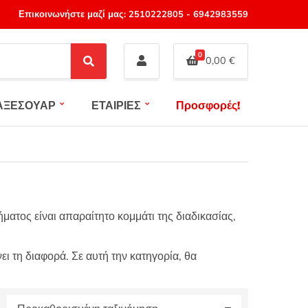
Επικοινωνήστε μαζί μας:
2510222805
-
6942983559
0
0,00
€
S
e
a
ΑΞΕΣΟΥΑΡ
ΕΤΑΙΡΙΕΣ
Προσφορές!
r
c
h
ήματος είναι απαραίτητο κομμάτι της διαδικασίας,
ι τη διαφορά. Σε αυτή την κατηγορία, θα