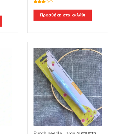
Βαθμο
λογήθη
κε με
Προσθήκη στο καλάθι
3.00
από 5
Punch needle Large αυτόματη