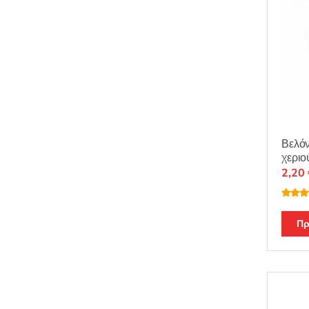
Βελόν
χεριο
2,20
Βαθμο
θηκε μ
από 5
Πρ