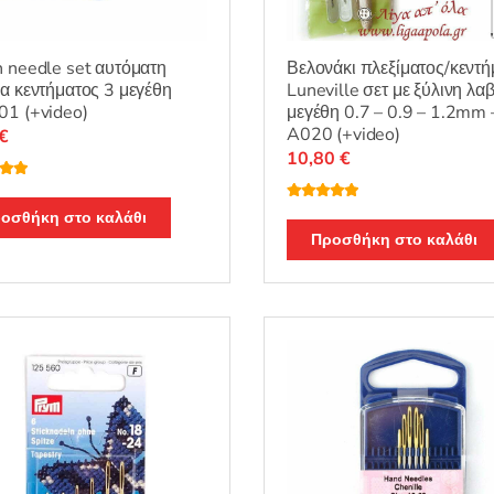
 needle set αυτόματη
Βελονάκι πλεξίματος/κεντή
α κεντήματος 3 μεγέθη
Luneville σετ με ξύλινη λα
1 (+video)
μεγέθη 0.7 – 0.9 – 1.2mm
A020 (+video)
€
10,80
€
λογή
ε
5.00
Βαθμολογή
οσθήκη στο καλάθι
θηκε με
5.00
από 5
Προσθήκη στο καλάθι