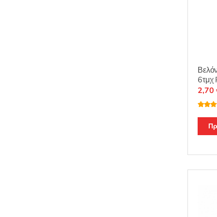
Βελό
6τμχ
2,70
Βαθμο
θηκε μ
από 5
Πρ