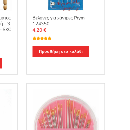
ματος
Βελόνες για χάντρες Prym
βή – 3
124350
 – SKC
4,20
€
Βαθμολογή
θηκε με
5.00
από 5
Προσθήκη στο καλάθι