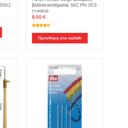
25562
βελόνα κεντήματος SKC PN-003
(+video)
8,50
€
Βαθμολογ
ήθηκε με
4.33
από
Προσθήκη στο καλάθι
5