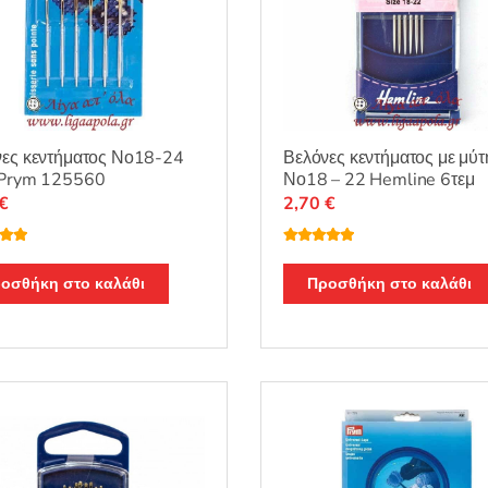
νες κεντήματος Νο18-24
Βελόνες κεντήματος με μύτ
 Prym 125560
Νο18 – 22 Hemline 6τεμ
€
2,70
€
λογή
Βαθμολογή
ε
5.00
θηκε με
5.00
από 5
οσθήκη στο καλάθι
Προσθήκη στο καλάθι