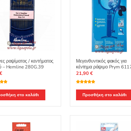
ες ραψίματος / κεντήματος
Μεγενθυντικός φακός για
ύ – Hemline 280G.39
κέντημα ράψιμο Prym 61
€
21,90
€
λογή
Βαθμολογή
ε
5.00
θηκε με
5.00
από 5
οσθήκη στο καλάθι
Προσθήκη στο καλάθι