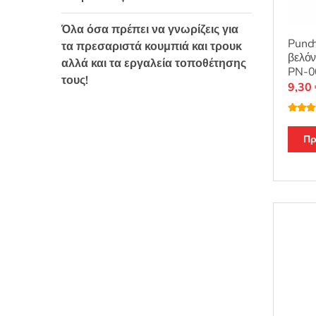
Όλα όσα πρέπει να γνωρίζεις για
Punch
τα πρεσαριστά κουμπιά και τρουκ
βελόν
αλλά και τα εργαλεία τοποθέτησης
PN-00
τους!
9,30
Βαθμο
θηκε μ
από 5
Πρ