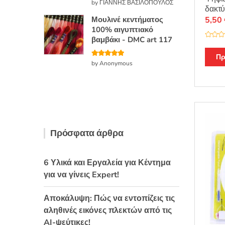
Βαθμολογή
by ΓΙΑΝΝΗΣ ΒΑΣΙΛΟΠΟΥΛΟΣ
θηκε με
5
δακτύ
από 5
Μουλινέ κεντήματος
5,50
100% αιγυπτιακό
βαμβάκι - DMC art 117
Β
α
θ
Πρ
μ
Βαθμολογή
by Anonymous
ο
θηκε με
5
λ
από 5
ο
γ
ή
θ
η
κ
ε
μ
ε
Πρόσφατα άρθρα
0
α
π
ό
5
6 Υλικά και Εργαλεία για Κέντημα
για να γίνεις Expert!
Αποκάλυψη: Πώς να εντοπίζεις τις
αληθινές εικόνες πλεκτών από τις
AI-ψεύτικες!