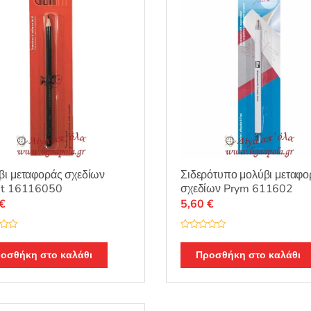
ι μεταφοράς σχεδίων
Σιδερότυπο μολύβι μεταφο
nt 16116050
σχεδίων Prym 611602
€
5,60
€
Β
α
θ
οσθήκη στο καλάθι
Προσθήκη στο καλάθι
μ
ο
λ
ο
γ
ή