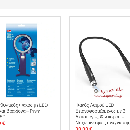
θυντικός Φακός με LED
Φακός Λαιμού LED
αι Βραχίονα – Prym
Επαναφορτιζόμενος με 3
80
Λειτουργίες Φωτισμού –
Νυχτερινό φως ανάγνωση
0
€
30,00
€