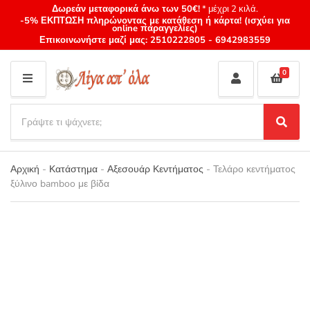
Δωρεάν μεταφορικά άνω των 50€!
* μέχρι 2 κιλά.
-5% ΕΚΠΤΩΣΗ πληρώνοντας με κατάθεση ή κάρτα! (ισχύει για
online παραγγελίες)
Επικοινωνήστε μαζί μας:
2510222805
-
6942983559
0
M
E
S
N
e
S
Category
U
a
e
name
a
r
r
Αρχική
-
Κατάστημα
-
Αξεσουάρ Κεντήματος
-
Τελάρο κεντήματος
c
c
ξύλινο bamboo με βίδα
h
h
p
r
o
d
u
c
t
s