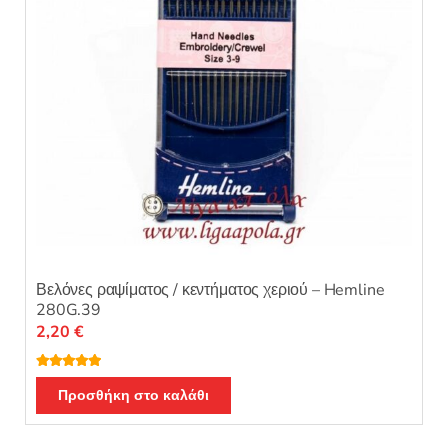
Βελόνες ραψίματος / κεντήματος χεριού – Hemline
280G.39
2,20
€
Βαθμολογή
θηκε με
5.00
Προσθήκη στο καλάθι
από 5