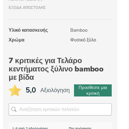
ΈΞΟΔΑ ΑΠΟΣΤΟΛΉΣ
Υλικό κατασκευής
Bamboo
Χρώμα
Φυσικό ξύλο
7 κριτικές για
Τελάρο
κεντήματος ξύλινο bamboo
με βίδα
Προσθέστε μια
5,0
Αξιολόγηση
κριτική
1-5 από 7 αξιολογήσεις