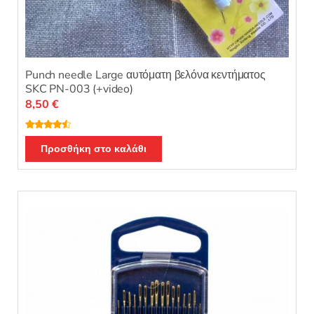
Punch needle Large αυτόματη βελόνα κεντήματος
SKC PN-003 (+video)
8,50
€
Βαθμολογ
ήθηκε με
Προσθήκη στο καλάθι
4.33
από
5