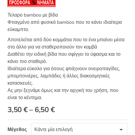
θηκε με
5.00
από 5 με
βάση
βαθμολογίες
Τελαρο bamboo με βίδα
πελάτη
Φτιαγμένο από φυσικό bamboo που το κάνει ιδιαίτερα
εύκαμπτο.
Αποτελείται από δύο κομμάτια που το ένα μπαίνει μέσα
στο άλλο για να σταθεροποιούν τον καμβά
Διαθέτει την ειδική βίδα που σφίγγει το ύφασμα και το
κάνει πιο σταθερό.
Ιδιαίτερα εύκολο για όσους φτιάχνουν ονειροπαγίδες,
μπομπονιέρες, λαμπάδες ή άλλες διακοσμητικές
κατασκευές.
Ας μην ξεχνάμε όμως και την αρχική του χρήση, που
είναι το κέντημα.
Price
3,50
€
–
6,50
€
range:
Μέγεθος
3,50 €