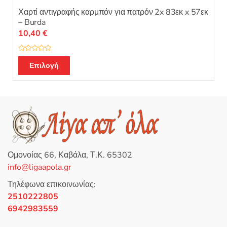
Χαρτί αντιγραφής καρμπόν για πατρόν 2x 83εκ x 57εκ
– Burda
10,40
€
Β
Αυτό
α
Επιλογή
θ
το
μ
ο
προϊόν
λ
ο
έχει
γ
ή
πολλαπλές
θ
η
παραλλαγές.
κ
ε
Οι
μ
ε
επιλογές
0
Ομονοίας 66, Καβάλα, Τ.Κ. 65302
α
μπορούν
π
info@ligaapola.gr
ό
να
5
επιλεγούν
Τηλέφωνα επικοινωνίας:
στη
2510222805
σελίδα
6942983559
του