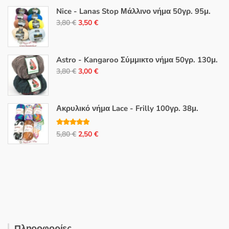
Nice - Lanas Stop Μάλλινο νήμα 50γρ. 95μ.
Original
Η
3,80
€
3,50
€
price
τρέχουσα
was:
τιμή
3,80 €.
είναι:
Astro - Kangaroo Σύμμικτο νήμα 50γρ. 130μ.
Original
Η
3,50 €.
3,80
€
3,00
€
price
τρέχουσα
was:
τιμή
3,80 €.
είναι:
Ακρυλικό νήμα Lace - Frilly 100γρ. 38μ.
3,00 €.
Βαθμολογή
Original
Η
5,80
€
2,50
€
θηκε με
5.00
από 5
price
τρέχουσα
was:
τιμή
5,80 €.
είναι:
2,50 €.
Πληροφορίες