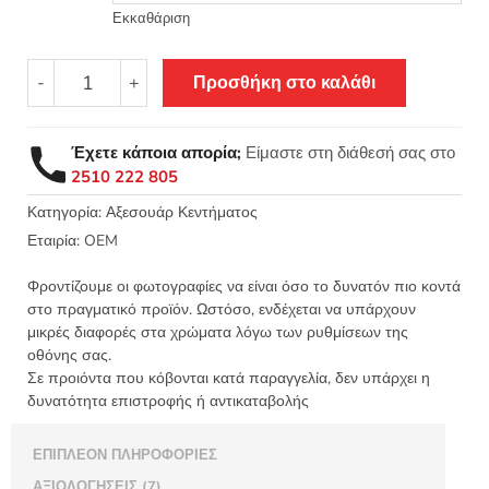
through
Εκκαθάριση
6,50 €
Τελάρο
-
+
Προσθήκη στο καλάθι
κεντήματος
ξύλινο
bamboo
Έχετε κάποια απορία;
Είμαστε στη διάθεσή σας στο
με
2510 222 805
βίδα
ποσότητα
Κατηγορία:
Αξεσουάρ Κεντήματος
Εταιρία:
OEM
Φροντίζουμε οι φωτογραφίες να είναι όσο το δυνατόν πιο κοντά
στο πραγματικό προϊόν. Ωστόσο, ενδέχεται να υπάρχουν
μικρές διαφορές στα χρώματα λόγω των ρυθμίσεων της
οθόνης σας.
Σε προιόντα που κόβονται κατά παραγγελία, δεν υπάρχει η
δυνατότητα επιστροφής ή αντικαταβολής
ΕΠΙΠΛΈΟΝ ΠΛΗΡΟΦΟΡΊΕΣ
ΑΞΙΟΛΟΓΉΣΕΙΣ (7)