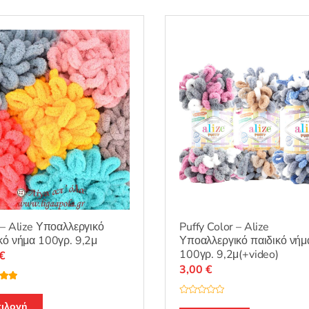
Puffy Color – Alize
 – Alize Υποαλλεργικό
Υποαλλεργικό παιδικό νήμ
κό νήμα 100γρ. 9,2μ
100γρ. 9,2μ(+video)
€
3,00
€
λογή
Αυτό
Β
ό 5
ιλογή