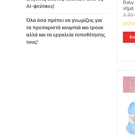
Baby 
AI-ψεύτικες!
νήμα 
3,30
Όλα όσα πρέπει να γνωρίζεις για
τα πρεσαριστά κουμπιά και τρουκ
Β
α
αλλά και τα εργαλεία τοποθέτησης
θ
Επ
μ
τους!
ο
λ
ο
γ
ή
θ
η
κ
ε
μ
ε
0
α
π
ό
5