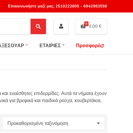
Επικοινωνήστε μαζί μας:
2510222805
-
6942983559
0
0,00
€
S
e
a
ΑΞΕΣΟΥΑΡ
ΕΤΑΙΡΙΕΣ
Προσφορές!
r
c
h
 και ευαίσθητες επιδερμίδες. Αυτά τα νήματα έχουν
ικά για βρεφικά και παιδικά ρούχα, κουβερτάκια,