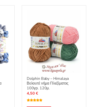
Dolphin Baby – Himalaya
α
Βελουτέ νήμα Πλεξίματος
100γρ. 120μ.
4,50
€
Βαθμολογή