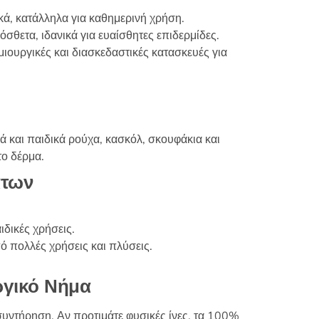
επιλεγούν
κά, κατάλληλα για καθημερινή χρήση.
στη
σθετα, ιδανικά για ευαίσθητες επιδερμίδες.
σελίδα
μιουργικές και διασκεδαστικές κατασκευές για
του
προϊόντος
ά και παιδικά ρούχα, κασκόλ, σκουφάκια και
το δέρμα.
άτων
ιδικές χρήσεις.
 πολλές χρήσεις και πλύσεις.
ργικό Νήμα
συντήρηση. Αν προτιμάτε φυσικές ίνες, τα 100%