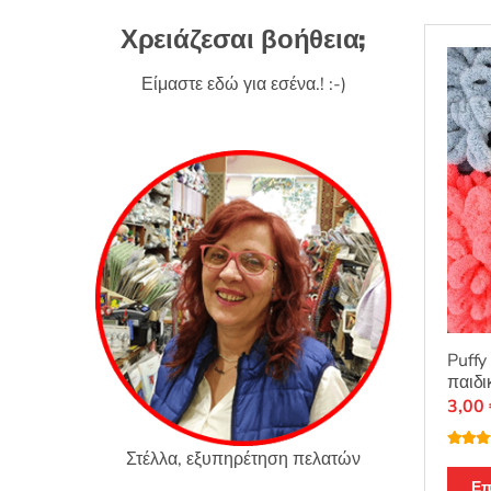
Χρειάζεσαι βοήθεια;
Είμαστε εδώ για εσένα.! :-)
Puffy
παιδι
3,00
Στέλλα, εξυπηρέτηση πελατών
Βαθμο
θηκε με
4.89
απ
Επ