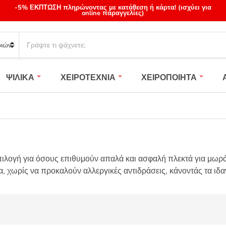
-5% ΕΚΠΤΩΣΗ πληρώνοντας με κατάθεση ή κάρτα! (ισχύει για
online παραγγελίες)
S
e
a
r
ΨΙΛΙΚΑ
ΧΕΙΡΟΤΕΧΝΙΑ
ΧΕΙΡΟΠΟΙΗΤΑ
c
h
p
r
o
d
u
 επιλογή για όσους επιθυμούν απαλά και ασφαλή πλεκτά για μωρά
c
t
 χωρίς να προκαλούν αλλεργικές αντιδράσεις, κάνοντάς τα ιδαν
s
: