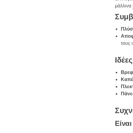
μάλλινα
Συμβ
Πλύσ
Αποφ
τους ι
Ιδέε
Βρεφι
Καπέλ
Πλεκτ
Πάνες
Συχν
Είνα