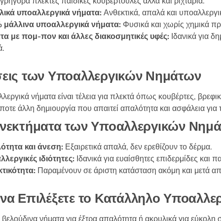
γρήγορα πλεκτές παιδικές κουβερτούλες αλλά και ριχτάρια.
στη
στη
λικά υποαλλεργικά νήματα:
Ανθεκτικά, απαλά και υποαλλεργι
σελίδα
σελίδα
 μάλλινα υποαλλεργικά νήματα:
Φυσικά και χωρίς χημικά πρό
του
του
α με πομ-πον και άλλες διακοσμητικές υφές:
Ιδανικά για δη
προϊόντος
προϊόντος
ά.
εις των Υποαλλεργικών Νημάτων
λεργικά νήματα είναι τέλεια για πλεκτά όπως κουβέρτες, βρεφικ
οτε άλλη δημιουργία που απαιτεί απαλότητα και ασφάλεια για 
νεκτήματα των Υποαλλεργικών Νημ
ότητα και άνεση:
Εξαιρετικά απαλά, δεν ερεθίζουν το δέρμα.
λεργικές ιδιότητες:
Ιδανικά για ευαίσθητες επιδερμίδες και πα
τικότητα:
Παραμένουν σε άριστη κατάσταση ακόμη και μετά από
να Επιλέξετε το Κατάλληλο Υποαλλε
 βελούδινα νήματα για έξτρα απαλότητα ή ακρυλικά για εύκολη 