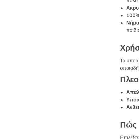
πολύ 
Ακρυ
100%
Νήματ
παιδι
Χρήσ
Τα υποαλ
οποιαδήπ
Πλεο
Απαλ
Υποαλ
Ανθεκ
Πώς 
Επιλέξτε