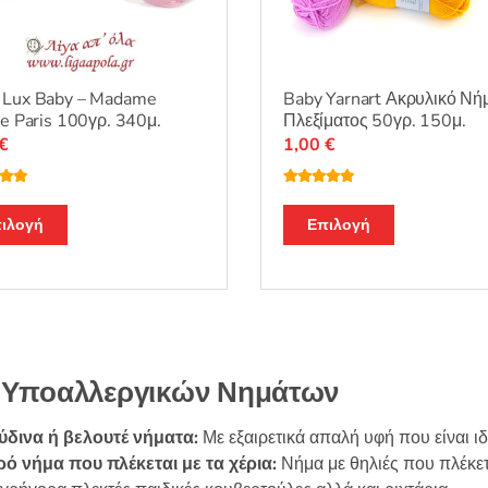
προϊόντος
του
προϊόντος
Baby Yarnart Ακρυλικό Νή
 Lux Baby – Madame
Πλεξίματος 50γρ. 150μ.
te Paris 100γρ. 340μ.
1,00
€
€
Βαθμολογή
λογή
θηκε με
5.00
Αυτό
Αυτό
από 5
ό 5
Επιλογή
ιλογή
το
το
προϊόν
προϊόν
έχει
έχει
πολλαπλές
πολλαπλές
παραλλαγές
παραλλαγές.
Οι
Οι
 Υποαλλεργικών Νημάτων
επιλογές
επιλογές
μπορούν
μπορούν
ύδινα ή βελουτέ νήματα:
Με εξαιρετικά απαλή υφή που είναι ιδ
να
να
ό νήμα που πλέκεται με τα χέρια:
Νήμα με θηλιές που πλέκετ
επιλεγούν
επιλεγούν