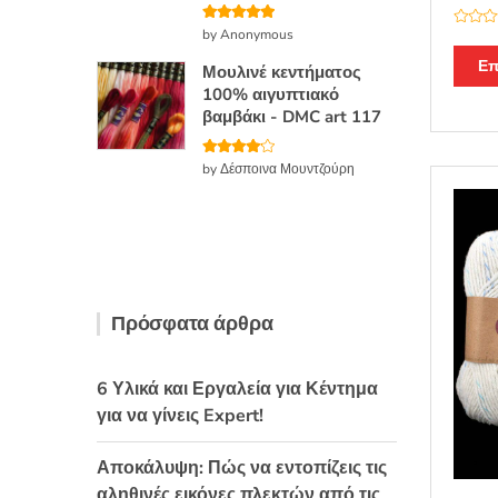
Βαθμολογή
by Anonymous
Β
θηκε με
5
α
από 5
θ
Επ
Μουλινέ κεντήματος
μ
ο
100% αιγυπτιακό
λ
βαμβάκι - DMC art 117
ο
γ
ή
θ
Βαθμολο
by Δέσποινα Μουντζούρη
η
γήθηκε με
κ
4
από 5
ε
μ
ε
0
α
π
ό
5
Πρόσφατα άρθρα
6 Υλικά και Εργαλεία για Κέντημα
για να γίνεις Expert!
Αποκάλυψη: Πώς να εντοπίζεις τις
αληθινές εικόνες πλεκτών από τις