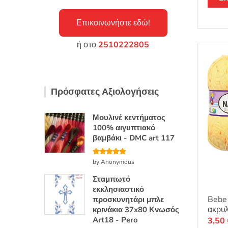
Επικοινωνήστε εδώ!
ή στο
2510222805
Πρόσφατες Αξιολογήσεις
Μουλινέ κεντήματος
100% αιγυπτιακό
βαμβάκι - DMC art 117
Βαθμολογή
by Anonymous
θηκε με
5
από 5
Σταμπωτό
εκκλησιαστικό
Bebe
προσκυνητάρι μπλε
ακρυλ
κρινάκια 37x80 Κνωσός
Art18 - Pero
3,50