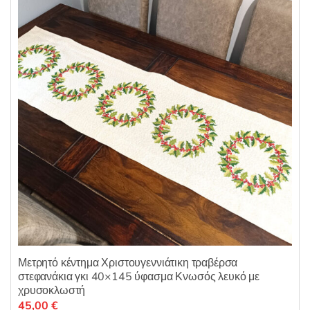
α
μπορούν
π
ό
να
5
επιλεγούν
στη
σελίδα
του
προϊόντος
Μετρητό κέντημα Χριστουγεννιάτικη τραβέρσα
στεφανάκια γκι 40×145 ύφασμα Κνωσός λευκό με
χρυσοκλωστή
45,00
€