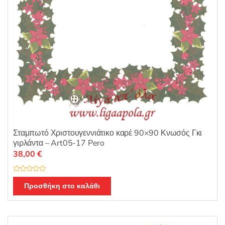
Σταμπωτό Χριστουγεννιάτικο καρέ 90×90 Κνωσός Γκι
γιρλάντα – Art05-17 Pero
38,00
€
Β
α
Προσθήκη στο καλάθι
θ
μ
ο
λ
ο
γ