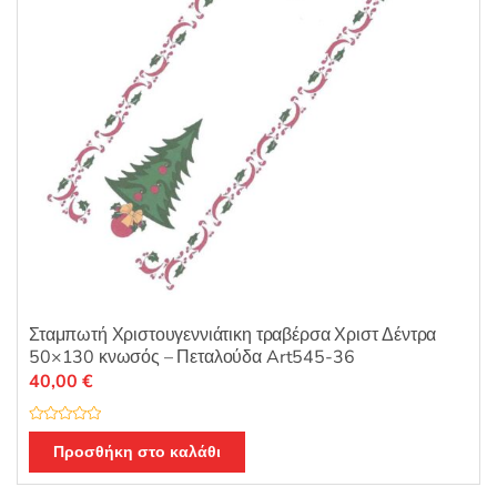
Σταμπωτή Χριστουγεννιάτικη τραβέρσα Χριστ Δέντρα
50×130 κνωσός – Πεταλούδα Art545-36
40,00
€
Β
α
Προσθήκη στο καλάθι
θ
μ
ο