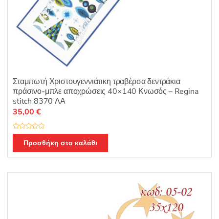
Σταμπωτή Χριστουγεννιάτικη τραβέρσα δεντράκια
πράσινο-μπλε αποχρώσεις 40×140 Κνωσός – Regina
stitch 8370 ΛΑ
35,00
€
Β
α
Προσθήκη στο καλάθι
θ
μ
ο
λ
ο
γ
ή
θ
η
κ
ε
μ
ε