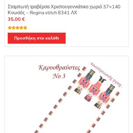
Σταμπωτή τραβέρσα Χριστουγεννιάτικο χωριό 37×140
Κνωσός – Regina stitch 8341 ΛΧ
35,00
€
Βαθμολογή
θηκε με
5.00
Προσθήκη στο καλάθι
από 5