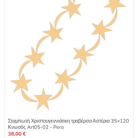
0
α
π
ό
5
Σταμπωτή Χριστουγεννιάτικη τραβέρσα Αστέρια 35×120
Κνωσός Art05-02 – Pero
38,00
€