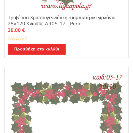
Τραβέρσα Χριστουγεννιάτικη σταμπωτή γκι γιρλάντα
28×120 Κνωσός Art05-17 – Pero
38,00
€
Β
α
Προσθήκη στο καλάθι
θ
μ
ο
λ
ο
γ
ή
θ
η
κ
ε
μ
ε
0
α
π
ό
5