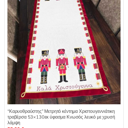
“Καρυοθραύστης” Μετρητό κέντημα Χριστουγεννιάτικη
τραβέρσα 53×130εκ ύφασμα Κνωσός λευκό με χρυσή
λάμψη