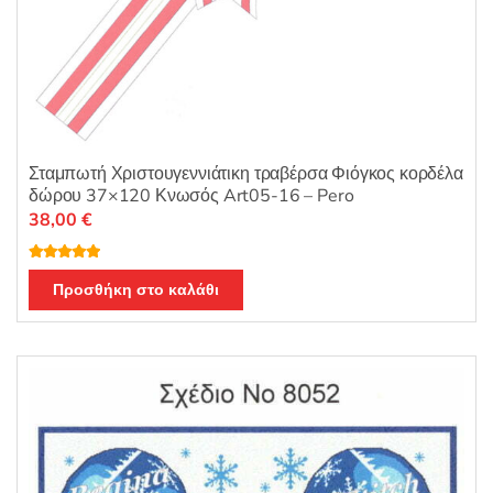
Σταμπωτή Χριστουγεννιάτικη τραβέρσα Φιόγκος κορδέλα
δώρου 37×120 Κνωσός Art05-16 – Pero
38,00
€
Βαθμολογή
θηκε με
5.00
Προσθήκη στο καλάθι
από 5