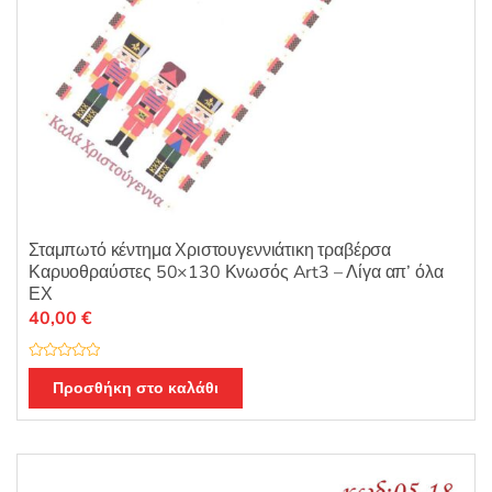
Σταμπωτό κέντημα Χριστουγεννιάτικη τραβέρσα
Καρυοθραύστες 50×130 Κνωσός Art3 – Λίγα απ’ όλα
ΕΧ
40,00
€
Β
α
Προσθήκη στο καλάθι
θ
μ
ο
λ
ο
γ
ή
θ