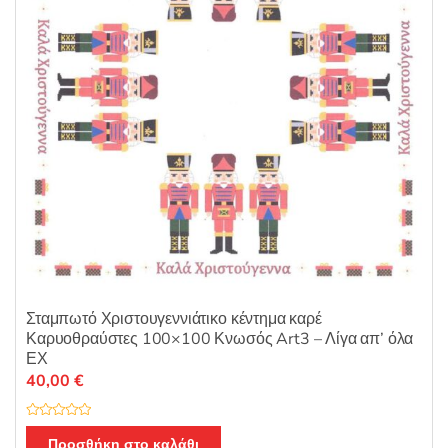
Σταμπωτό Χριστουγεννιάτικο κέντημα καρέ
Καρυοθραύστες 100×100 Κνωσός Art3 – Λίγα απ’ όλα
ΕΧ
40,00
€
Β
α
Προσθήκη στο καλάθι