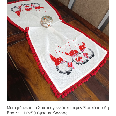
μ
ε
0
α
π
ό
5
Μετρητό κέντημα Χριστουγεννιάτικο σεμέν Ξωτικά του Άη
Βασίλη 110×50 ύφασμα Κνωσός