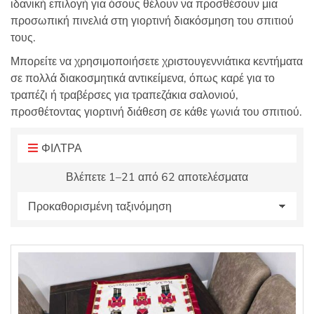
ιδανική επιλογή για όσους θέλουν να προσθέσουν μια
:
προσωπική πινελιά στη γιορτινή διακόσμηση του σπιτιού
τους.
Μπορείτε να χρησιμοποιήσετε χριστουγεννιάτικα κεντήματα
σε πολλά διακοσμητικά αντικείμενα, όπως καρέ για το
τραπέζι ή τραβέρσες για τραπεζάκια σαλονιού,
προσθέτοντας γιορτινή διάθεση σε κάθε γωνιά του σπιτιού.
ΦΙΛΤΡΑ
Βλέπετε 1–21 από 62 αποτελέσματα