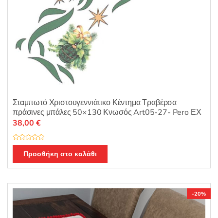
Σταμπωτό Χριστουγεννιάτικο Κέντημα Τραβέρσα
πράσινες μπάλες 50×130 Κνωσός Art05-27- Pero ΕΧ
38,00
€
Β
α
Προσθήκη στο καλάθι
θ
μ
ο
λ
ο
γ
ή
-20%
θ
η
κ
ε