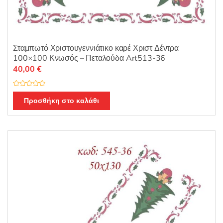
Σταμπωτό Χριστουγεννιάτικο καρέ Χριστ Δέντρα
100×100 Κνωσός – Πεταλούδα Art513-36
40,00
€
Β
α
Προσθήκη στο καλάθι
θ
μ
ο
λ
ο
γ
ή
θ
η
κ
ε
μ
ε
0
α
π
ό
5