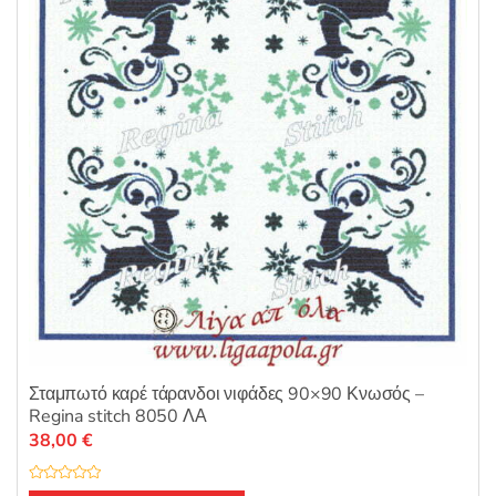
ό
5
Σταμπωτό καρέ τάρανδοι νιφάδες 90×90 Κνωσός –
Regina stitch 8050 ΛΑ
38,00
€
Β