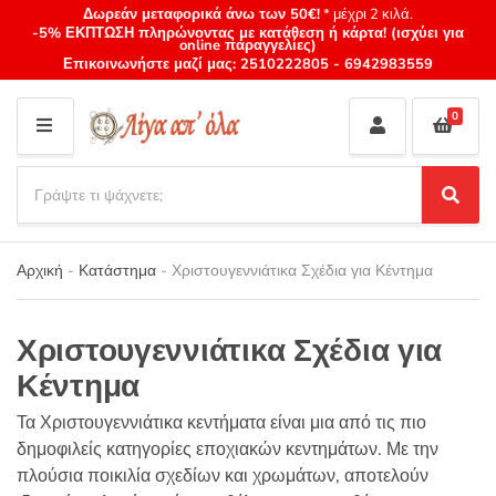
Δωρεάν μεταφορικά άνω των 50€!
* μέχρι 2 κιλά.
-5% ΕΚΠΤΩΣΗ πληρώνοντας με κατάθεση ή κάρτα! (ισχύει για
online παραγγελίες)
Επικοινωνήστε μαζί μας:
2510222805
-
6942983559
0
M
E
S
N
e
S
Category
U
a
e
name
a
r
r
Αρχική
-
Κατάστημα
-
Χριστουγεννιάτικα Σχέδια για Κέντημα
c
c
h
h
p
Χριστουγεννιάτικα Σχέδια για
r
o
Κέντημα
d
u
Τα Χριστουγεννιάτικα κεντήματα είναι μια από τις πιο
c
δημοφιλείς κατηγορίες εποχιακών κεντημάτων. Με την
t
πλούσια ποικιλία σχεδίων και χρωμάτων, αποτελούν
s