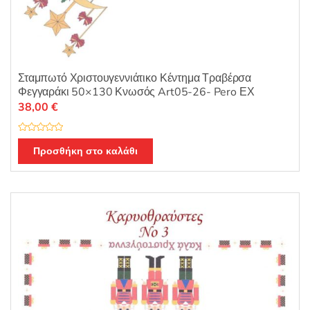
Σταμπωτό Χριστουγεννιάτικο Κέντημα Τραβέρσα
Φεγγαράκι 50×130 Κνωσός Art05-26- Pero ΕΧ
38,00
€
Β
α
Προσθήκη στο καλάθι
θ
μ
ο
λ
ο
γ
ή
θ
η
κ
ε
μ
ε
0
α
π
ό
5