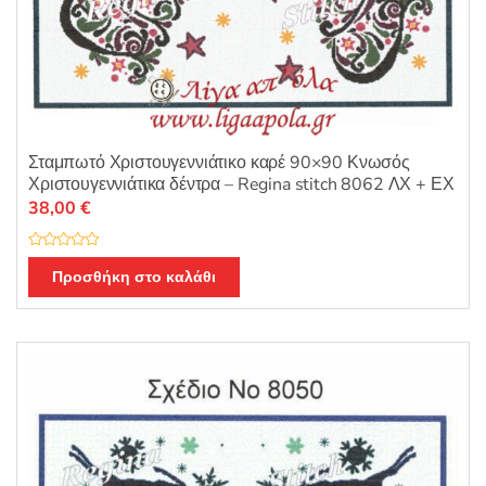
Σταμπωτό Χριστουγεννιάτικο καρέ 90×90 Κνωσός
Χριστουγεννιάτικα δέντρα – Regina stitch 8062 ΛΧ + ΕΧ
38,00
€
Β
α
Προσθήκη στο καλάθι
θ
μ
ο
λ
ο
γ
ή
θ
η
κ
ε
μ
ε
0
α
π