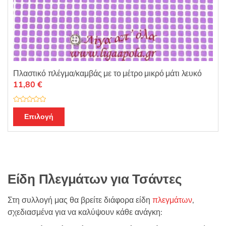
Πλαστικό πλέγμα/καμβάς με το μέτρο μικρό μάτι λευκό
11,80
€
Β
α
Επιλογή
θ
μ
ο
λ
ο
γ
ή
θ
η
Είδη Πλεγμάτων για Τσάντες
κ
ε
μ
ε
Στη συλλογή μας θα βρείτε διάφορα είδη
0
πλεγμάτων
,
α
σχεδιασμένα για να καλύψουν κάθε ανάγκη:
π
ό
5