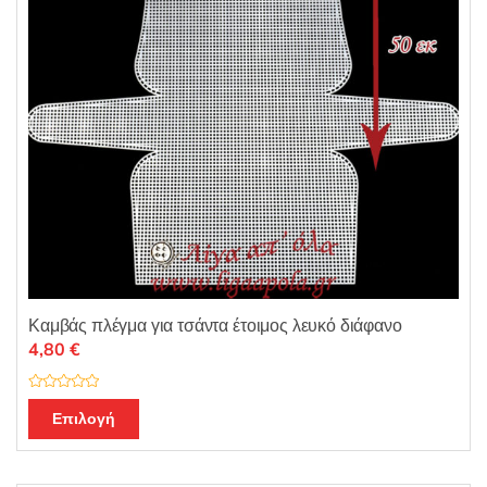
Καμβάς πλέγμα για τσάντα έτοιμος λευκό διάφανο
4,80
€
Β
Αυτό
α
Επιλογή
θ
το
μ
ο
προϊόν
λ
ο