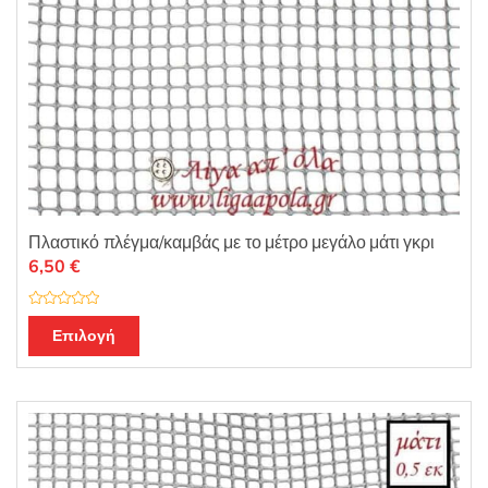
προϊόντος
Πλαστικό πλέγμα/καμβάς με το μέτρο μεγάλο μάτι γκρι
6,50
€
Β
α
Επιλογή
θ
μ
ο
λ
ο
γ
ή
θ
η
κ
ε
μ