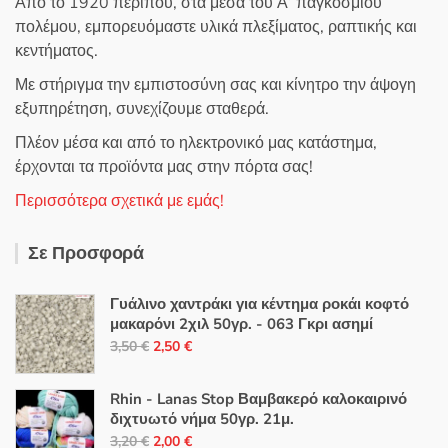
Από το 1920 περίπου, στα μέσα του Α’ παγκοσμίου
πολέμου, εμπορευόμαστε υλικά πλεξίματος, ραπτικής και
κεντήματος.
Με στήριγμα την εμπιστοσύνη σας και κίνητρο την άψογη
εξυπηρέτηση, συνεχίζουμε σταθερά.
Πλέον μέσα και από το ηλεκτρονικό μας κατάστημα,
έρχονται τα προϊόντα μας στην πόρτα σας!
Περισσότερα σχετικά με εμάς!
Σε Προσφορά
Γυάλινο χαντράκι για κέντημα ροκάι κοφτό
μακαρόνι 2χιλ 50γρ. - 063 Γκρι ασημί
Original
Η
3,50
€
2,50
€
price
τρέχουσα
was:
τιμή
Rhin - Lanas Stop Βαμβακερό καλοκαιρινό
3,50 €.
είναι:
διχτυωτό νήμα 50γρ. 21μ.
Original
Η
2,50 €.
3,20
€
2,00
€