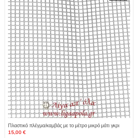
ε
0
α
π
ό
5
Πλαστικό πλέγμα/καμβάς με το μέτρο μικρό μάτι γκρι
15,00
€