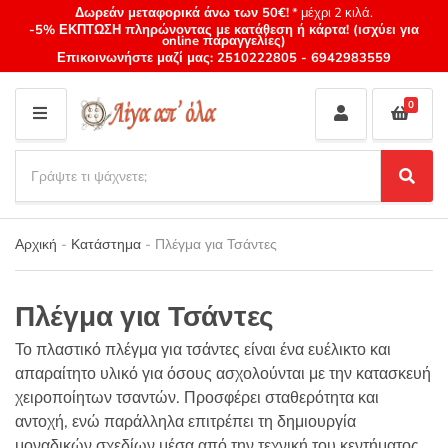
Δωρεάν μεταφορικά άνω των 50€!
* μέχρι 2 κιλά.
-5% ΕΚΠΤΩΣΗ πληρώνοντας με κατάθεση ή κάρτα! (ισχύει για
online παραγγελίες)
Επικοινωνήστε μαζί μας:
2510222805
-
6942983559
0
M
E
S
N
e
S
Category
U
a
e
name
a
r
r
Αρχική
-
Κατάστημα
-
Πλέγμα για Τσάντες
c
c
h
h
p
Πλέγμα για Τσάντες
r
o
Το πλαστικό πλέγμα για τσάντες είναι ένα ευέλικτο και
d
απαραίτητο υλικό για όσους ασχολούνται με την κατασκευή
u
χειροποίητων τσαντών. Προσφέρει σταθερότητα και
c
αντοχή, ενώ παράλληλα επιτρέπει τη δημιουργία
t
s
μοναδικών σχεδίων μέσα από την τεχνική του κεντήματος.