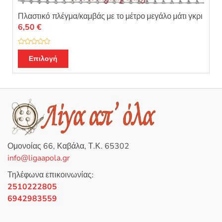
Πλαστικό πλέγμα/καμβάς με το μέτρο μεγάλο μάτι γκρι
6,50
€
Β
α
Επιλογή
θ
μ
ο
λ
ο
γ
ή
θ
η
κ
ε
μ
ε
0
Ομονοίας 66, Καβάλα, Τ.Κ. 65302
α
π
info@ligaapola.gr
ό
5
Τηλέφωνα επικοινωνίας:
2510222805
6942983559