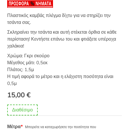
θηκε με
5.00
από 5 με
βάση
βαθμολογίες
Πλαστικός καμβάς πλέγμα δίχτυ για να στηρίζει την
πελάτη
τσάντα σας.
Σκληραίνει την τσάντα και αυτή στέκεται όρθια σε κάθε
περίσταση! Κεντήστε επάνω του και φτιάξετε υπέροχα
χαλάκια!
Χρώμα: Γκρι σκούρο
Μέγεθος μάτι: 0,5εκ
Πλάτος: 1,5μ
Η τιμή αφορά το μέτρο και η ελάχιστη ποσότητα είναι
0,5μ
15,00
€
Διαθέσιμο
Μέτρα
*
Μπορείτε να καταχωρήσετε την ποσότητα που