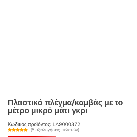
Πλαστικό πλέγμα/καμβάς με το
μέτρο μικρό μάτι γκρι
Κωδικός προϊόντος:
LA9000372
(
5
αξιολογήσεις πελατών)
Βαθμολογή
5