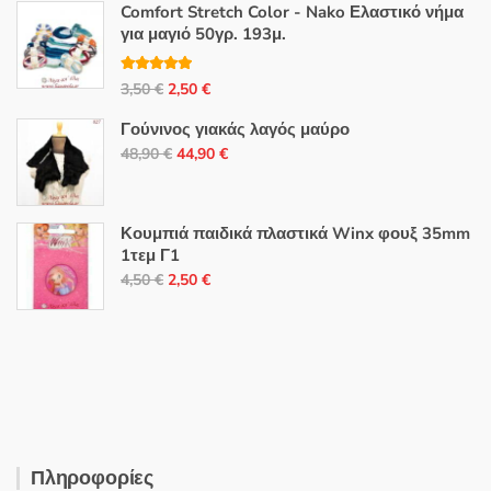
Comfort Stretch Color - Nako Ελαστικό νήμα
για μαγιό 50γρ. 193μ.
Βαθμολογή
Original
Η
3,50
€
2,50
€
θηκε με
5.00
από 5
price
τρέχουσα
Γούνινος γιακάς λαγός μαύρο
was:
τιμή
Original
Η
48,90
€
44,90
€
3,50 €.
είναι:
price
τρέχουσα
2,50 €.
was:
τιμή
48,90 €.
είναι:
Κουμπιά παιδικά πλαστικά Winx φουξ 35mm
1τεμ Γ1
44,90 €.
Original
Η
4,50
€
2,50
€
price
τρέχουσα
was:
τιμή
4,50 €.
είναι:
2,50 €.
Πληροφορίες