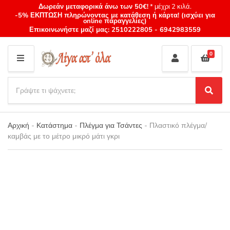
Δωρεάν μεταφορικά άνω των 50€!
* μέχρι 2 κιλά.
-5% ΕΚΠΤΩΣΗ πληρώνοντας με κατάθεση ή κάρτα! (ισχύει για
online παραγγελίες)
Επικοινωνήστε μαζί μας:
2510222805
-
6942983559
0
M
E
S
N
e
S
Category
U
a
e
name
a
r
r
Αρχική
-
Κατάστημα
-
Πλέγμα για Τσάντες
-
Πλαστικό πλέγμα/
c
c
καμβάς με το μέτρο μικρό μάτι γκρι
h
h
p
r
o
d
u
c
t
s