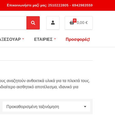
Επικοινωνήστε μαζί μας:
2510222805
-
6942983559
0
0,00
€
S
e
a
ΑΞΕΣΟΥΑΡ
ΕΤΑΙΡΙΕΣ
Προσφορές!
r
c
h
ους αναζητούν ανθεκτικά υλικά για τα πλεκτά τους.
ιαίτερο αισθητικό αποτέλεσμα, ιδανικό για