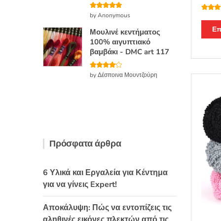
Βαθμολογή
by Anonymous
Βαθμο
θηκε με
5
θηκε μ
από 5
από 5
Επ
Μουλινέ κεντήματος
100% αιγυπτιακό
βαμβάκι - DMC art 117
Βαθμολο
by Δέσποινα Μουντζούρη
γήθηκε με
4
από 5
Πρόσφατα άρθρα
6 Υλικά και Εργαλεία για Κέντημα
για να γίνεις Expert!
Αποκάλυψη: Πώς να εντοπίζεις τις
αληθινές εικόνες πλεκτών από τις