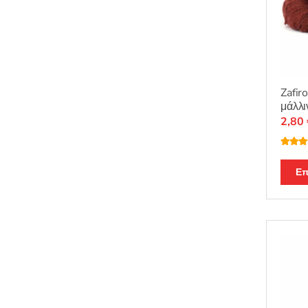
Zafir
μάλλι
2,80
Βαθμο
θηκε μ
από 5
Επ