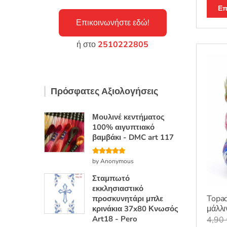
θηκε μ
από 5
Επ
Επικοινωνήστε εδώ!
ή στο
2510222805
Πρόσφατες Αξιολογήσεις
Μουλινέ κεντήματος
100% αιγυπτιακό
βαμβάκι - DMC art 117
Βαθμολογή
by Anonymous
θηκε με
5
από 5
Σταμπωτό
εκκλησιαστικό
Topac
προσκυνητάρι μπλε
μάλλι
κρινάκια 37x80 Κνωσός
Art18 - Pero
4,90