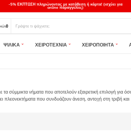
-5% ΕΚΠΤΩΣΗ πληρώνοντας με κατάθεση ή κάρτα! (ισχύει για
online παραγγελίες)
S
e
a
r
ΨΙΛΙΚΑ
ΧΕΙΡΟΤΕΧΝΙΑ
ΧΕΙΡΟΠΟΙΗΤΑ
c
h
p
r
o
d
u
με τα σύμμικτα νήματα που αποτελούν εξαιρετική επιλογή για όσ
c
t
 πλεονεκτήματα που συνδυάζουν άνεση, αντοχή στη τριβή και ιδ
s
: