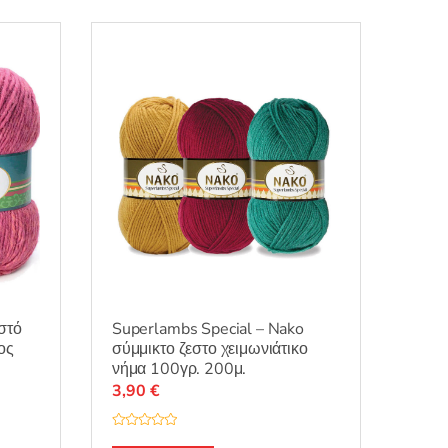
στό
Superlambs Special – Nako
ος
σύμμικτο ζεστο χειμωνιάτικο
νήμα 100γρ. 200μ.
3,90
€
Β