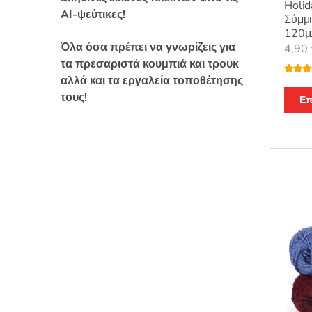
Holid
AI-ψεύτικες!
Σύμμι
120μ
Όλα όσα πρέπει να γνωρίζεις για
4,90
τα πρεσαριστά κουμπιά και τρουκ
αλλά και τα εργαλεία τοποθέτησης
Βαθμο
θηκε μ
τους!
από 5
Επ