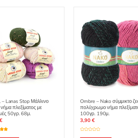
 – Lanas Stop Μάλλινο
Ombre – Nako σύμμικτο ζε
 νήμα πλεξίματος με
πολύχρωμο νήμα πλεξίματ
λιές 50γρ. 68μ.
100γρ. 190μ.
€
3,90
€
λογή
Β