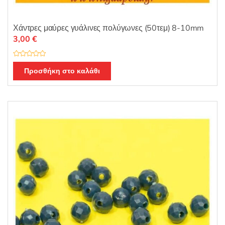
Χάντρες μαύρες γυάλινες πολύγωνες (50τεμ) 8-10mm
3,00
€
Β
α
Προσθήκη στο καλάθι
θ
μ
ο
λ
ο
γ
ή
θ
η
κ
ε
μ
ε
0
α
π
ό
5