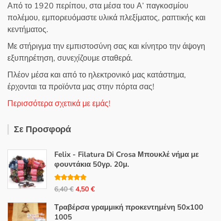
Από το 1920 περίπου, στα μέσα του Α’ παγκοσμίου
πολέμου, εμπορευόμαστε υλικά πλεξίματος, ραπτικής και
κεντήματος.
Με στήριγμα την εμπιστοσύνη σας και κίνητρο την άψογη
εξυπηρέτηση, συνεχίζουμε σταθερά.
Πλέον μέσα και από το ηλεκτρονικό μας κατάστημα,
έρχονται τα προϊόντα μας στην πόρτα σας!
Περισσότερα σχετικά με εμάς!
Σε Προσφορά
Felix - Filatura Di Crosa Μπουκλέ νήμα με
φουντάκια 50γρ. 20μ.
Βαθμολογή
Original
Η
6,40
€
4,50
€
θηκε με
5.00
από 5
price
τρέχουσα
Τραβέρσα γραμμική προκεντημένη 50x100
was:
τιμή
1005