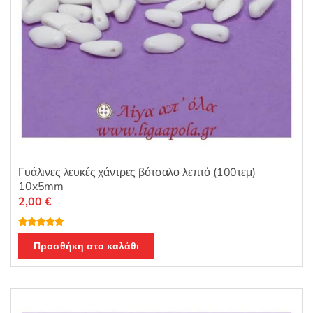
Γυάλινες λευκές χάντρες βότσαλο λεπτό (100τεμ)
10x5mm
2,00
€
Βαθμολογή
θηκε με
5.00
Προσθήκη στο καλάθι
από 5