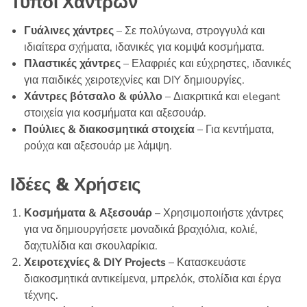
Τύποι Χαντρών
ε
μ
ε
0
Γυάλινες χάντρες
– Σε πολύγωνα, στρογγυλά και
α
π
ιδιαίτερα σχήματα, ιδανικές για κομψά κοσμήματα.
ό
5
Πλαστικές χάντρες
– Ελαφριές και εύχρηστες, ιδανικές
για παιδικές χειροτεχνίες και
DIY
δημιουργίες.
Χάντρες βότσαλο & φύλλο
– Διακριτικά και
elegant
στοιχεία για κοσμήματα και αξεσουάρ.
Πούλιες & διακοσμητικά στοιχεία
– Για κεντήματα,
ρούχα και αξεσουάρ με λάμψη.
Ιδέες & Χρήσεις
Κοσμήματα & Αξεσουάρ
– Χρησιμοποιήστε χάντρες
για να δημιουργήσετε μοναδικά βραχιόλια, κολιέ,
δαχτυλίδια και σκουλαρίκια.
Χειροτεχνίες &
DIY
Projects
– Κατασκευάστε
διακοσμητικά αντικείμενα, μπρελόκ, στολίδια και έργα
τέχνης.