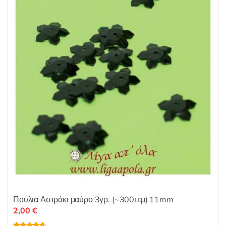
0
α
π
ό
5
Πούλια Αστράκι μαύρο 3γρ. (~300τεμ) 11mm
2,00
€