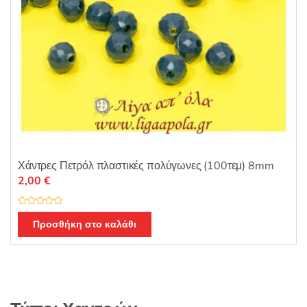
Χάντρες Πετρόλ πλαστικές πολύγωνες (100τεμ) 8mm
2,00
€
Β
α
Προσθήκη στο καλάθι
θ
μ
ο
λ
ο
γ
ή
θ
η
κ