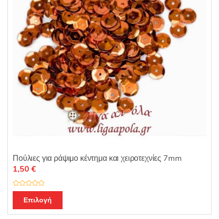
Πούλιες για ράψιμο κέντημα και χειροτεχνίες 7mm
1,50
€
Β
Αυτό
α
Επιλογή
θ
το
μ
ο