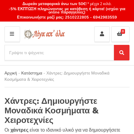
Δωρεάν μεταφορικά άνω των 50€!
* μέχρι 2 κιλά.
-5% ΕΚΠΤΩΣΗ πληρώνοντας με κατάθεση ή κάρτα! (ισχύει για
online παραγγελίες)
Επικοινωνήστε μαζί μας:
2510222805
-
6942983559
0
M
E
S
N
e
S
Category
U
a
e
name
a
r
r
Αρχική
-
Κατάστημα
-
Χάντρες: Δημιουργήστε Μοναδικά
c
c
Κοσμήματα & Χειροτεχνίες
h
h
p
r
Χάντρες: Δημιουργήστε
o
d
Μοναδικά Κοσμήματα &
u
Χειροτεχνίες
c
t
Οι
χάντρες
είναι το ιδανικό υλικό για να δημιουργήσετε
s