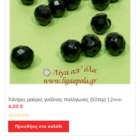
Χάντρες μαύρες γυάλινες πολύγωνες (50τεμ) 12mm
4,00
€
Β
α
Προσθήκη στο καλάθι
θ
μ
ο
λ