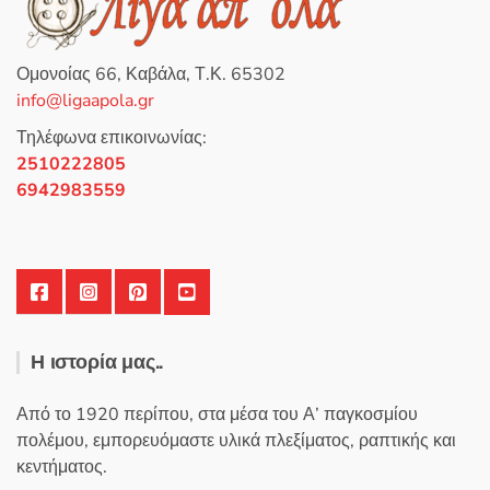
επιλογές
μπορούν
να
Ομονοίας 66, Καβάλα, Τ.Κ. 65302
επιλεγούν
info@ligaapola.gr
στη
Τηλέφωνα επικοινωνίας:
σελίδα
2510222805
του
6942983559
προϊόντος
Η ιστορία μας..
Από το 1920 περίπου, στα μέσα του Α’ παγκοσμίου
πολέμου, εμπορευόμαστε υλικά πλεξίματος, ραπτικής και
κεντήματος.