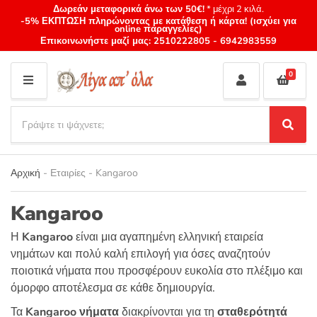
Δωρεάν μεταφορικά άνω των 50€!
* μέχρι 2 κιλά.
-5% ΕΚΠΤΩΣΗ πληρώνοντας με κατάθεση ή κάρτα! (ισχύει για
online παραγγελίες)
Επικοινωνήστε μαζί μας:
2510222805
-
6942983559
0
M
E
S
N
e
S
Category
U
a
e
name
a
r
r
Αρχική
-
Εταιρίες
-
Kangaroo
c
c
h
h
p
Kangaroo
r
Η
Kangaroo
είναι μια αγαπημένη ελληνική εταιρεία
o
d
νημάτων και πολύ καλή επιλογή για όσες αναζητούν
u
ποιοτικά νήματα που προσφέρουν ευκολία στο πλέξιμο και
c
όμορφο αποτέλεσμα σε κάθε δημιουργία.
t
Τα
Kangaroo νήματα
διακρίνονται για τη
σταθερότητά
s