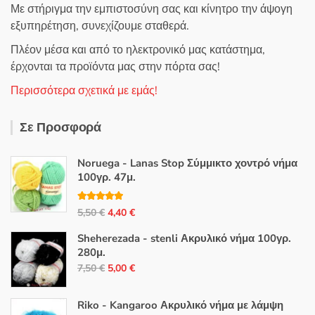
Με στήριγμα την εμπιστοσύνη σας και κίνητρο την άψογη
εξυπηρέτηση, συνεχίζουμε σταθερά.
Πλέον μέσα και από το ηλεκτρονικό μας κατάστημα,
έρχονται τα προϊόντα μας στην πόρτα σας!
Περισσότερα σχετικά με εμάς!
Σε Προσφορά
Noruega - Lanas Stop Σύμμικτο χοντρό νήμα
100γρ. 47μ.
Βαθμολογή
Original
Η
5,50
€
4,40
€
θηκε με
5.00
από 5
price
τρέχουσα
Sheherezada - stenli Ακρυλικό νήμα 100γρ.
was:
τιμή
280μ.
5,50 €.
είναι:
Original
Η
7,50
€
5,00
€
4,40 €.
price
τρέχουσα
was:
τιμή
Riko - Kangaroo Ακρυλικό νήμα με λάμψη