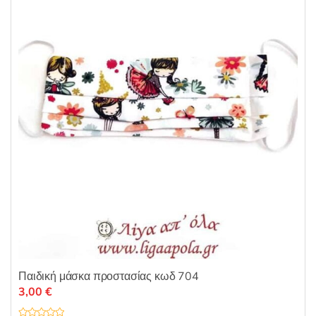
0
α
π
ό
5
Παιδική μάσκα προστασίας κωδ 704
3,00
€