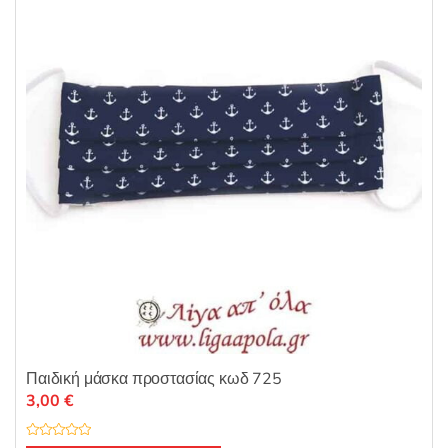
α
π
ό
5
Παιδική μάσκα προστασίας κωδ 725
3,00
€
Β