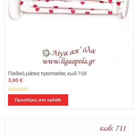
Παιδική μάσκα προστασίας κωδ 708
3,00
€
Β
α
Προσθήκη στο καλάθι
θ
μ
ο
λ
ο
γ
ή
θ
η
κ