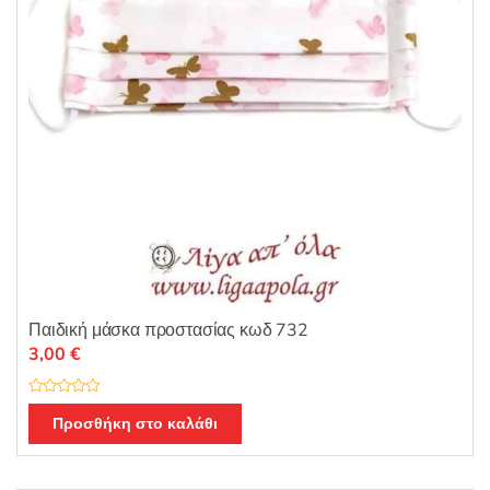
Παιδική μάσκα προστασίας κωδ 732
3,00
€
Β
α
Προσθήκη στο καλάθι
θ
μ
ο
λ
ο