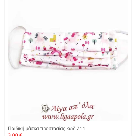
ε
μ
ε
0
α
π
ό
5
Παιδική μάσκα προστασίας κωδ 711
3,00
€