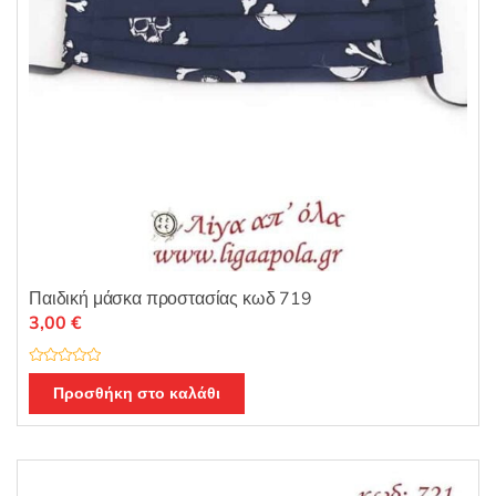
Παιδική μάσκα προστασίας κωδ 719
3,00
€
Β
α
Προσθήκη στο καλάθι
θ
μ
ο
λ
ο
γ
ή
θ