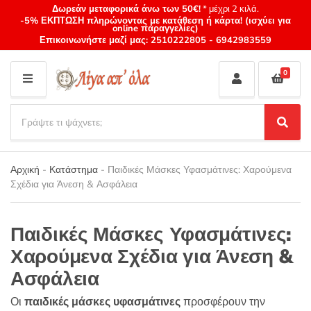
Δωρεάν μεταφορικά άνω των 50€!
* μέχρι 2 κιλά.
-5% ΕΚΠΤΩΣΗ πληρώνοντας με κατάθεση ή κάρτα! (ισχύει για
online παραγγελίες)
Επικοινωνήστε μαζί μας:
2510222805
-
6942983559
0
M
E
S
N
e
S
Category
U
a
e
name
a
r
r
Αρχική
-
Κατάστημα
-
Παιδικές Μάσκες Υφασμάτινες: Χαρούμενα
c
c
Σχέδια για Άνεση & Ασφάλεια
h
h
p
r
Παιδικές Μάσκες Υφασμάτινες:
o
d
Χαρούμενα Σχέδια για Άνεση &
u
Ασφάλεια
c
t
Οι
παιδικές μάσκες υφασμάτινες
προσφέρουν την
s