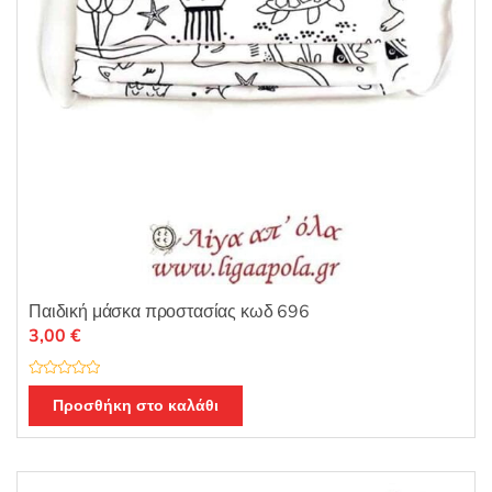
Παιδική μάσκα προστασίας κωδ 696
3,00
€
Β
α
Προσθήκη στο καλάθι
θ
μ
ο
λ
ο
γ
ή