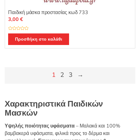
Παιδική μάσκα προστασίας κωδ 733
3,00
€
Β
α
Προσθήκη στο καλάθι
θ
μ
ο
λ
ο
γ
ή
θ
η
1
2
3
→
κ
ε
μ
ε
0
α
π
Χαρακτηριστικά Παιδικών
ό
5
Μασκών
Υψηλής ποιότητας υφάσματα
– Μαλακά και 100%
βαμβακερά υφάσματα, φιλικά προς το δέρμα και