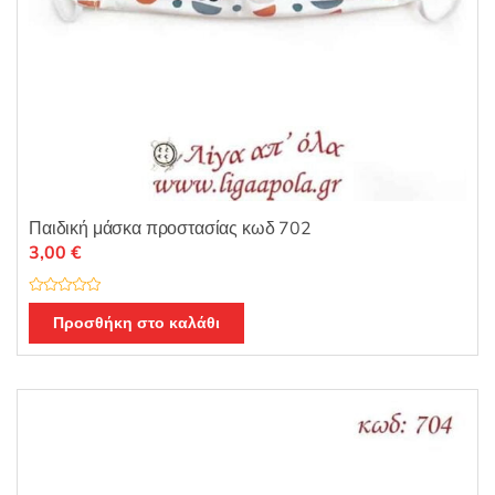
Παιδική μάσκα προστασίας κωδ 702
3,00
€
Β
α
Προσθήκη στο καλάθι
θ
μ
ο
λ
ο
γ
ή
θ
η
κ
ε
μ
ε