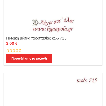
Παιδική μάσκα προστασίας κωδ 713
3,00
€
Β
α
Προσθήκη στο καλάθι
θ
μ
ο
λ
ο
γ
ή
θ
η
κ
ε
μ
ε
0
α
π
ό