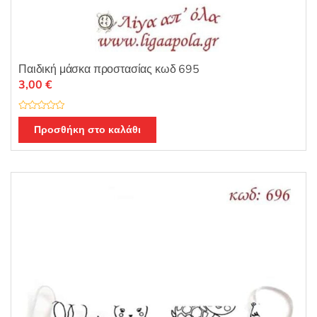
Παιδική μάσκα προστασίας κωδ 695
3,00
€
Β
α
Προσθήκη στο καλάθι
θ
μ
ο
λ
ο
γ
ή
θ
η
κ
ε
μ
ε
0
α
π
ό
5