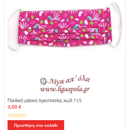
5
Παιδική μάσκα προστασίας κωδ 715
3,00
€
Β
α
Προσθήκη στο καλάθι
θ