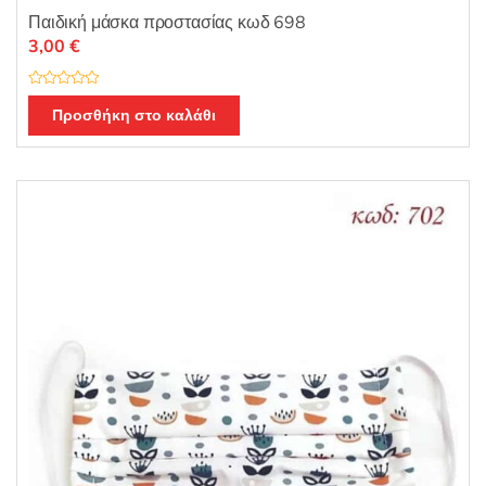
Παιδική μάσκα προστασίας κωδ 698
3,00
€
Β
α
Προσθήκη στο καλάθι
θ
μ
ο
λ
ο
γ
ή
θ
η
κ
ε
μ
ε
0
α
π
ό
5