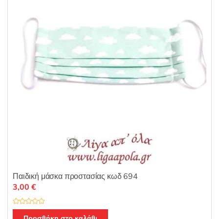
Παιδική μάσκα προστασίας κωδ 694
3,00
€
Β
α
Προσθήκη στο καλάθι