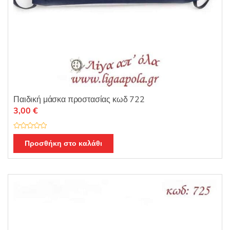
Παιδική μάσκα προστασίας κωδ 722
3,00
€
Β
α
Προσθήκη στο καλάθι
θ
μ
ο
λ
ο
γ
ή
θ
η
κ
ε
μ
ε
0