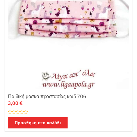
Παιδική μάσκα προστασίας κωδ 706
3,00
€
Β
α
Προσθήκη στο καλάθι
θ
μ
ο
λ