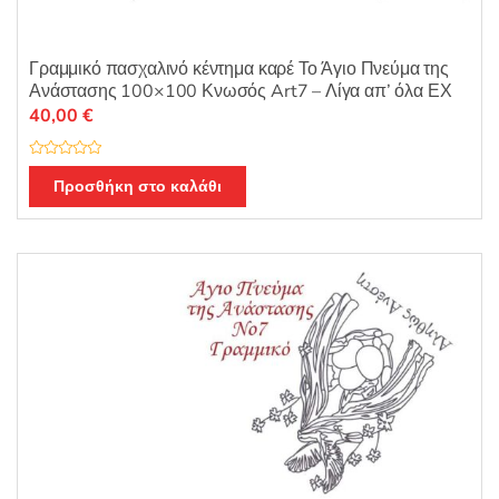
Γραμμικό πασχαλινό κέντημα καρέ Το Άγιο Πνεύμα της
Ανάστασης 100×100 Κνωσός Art7 – Λίγα απ’ όλα ΕΧ
40,00
€
Β
α
Προσθήκη στο καλάθι
θ
μ
ο
λ
ο
γ
ή
θ
η
κ
ε
μ
ε
0
α
π
ό
5