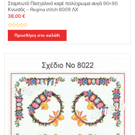
Σταμπωτό Πασχαλινό καρέ πολύχρωμα αυγά 90×90
Κνωσός – Regina stitch 8009 ΛΧ
38,00
€
Β
α
Προσθήκη στο καλάθι
θ
μ
ο
λ
ο
γ
ή
θ
η
κ
ε
μ
ε
0
α
π
ό
5