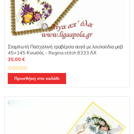
Σταμπωτή Πασχαλινή τραβέρσα αυγά με λουλούδια μοβ
45×145 Κνωσός – Regina stitch 8333 ΛΧ
35,00
€
Β
α
Προσθήκη στο καλάθι
θ
μ
ο
λ
ο
γ
ή
θ
η
κ
ε
μ
ε
0
α