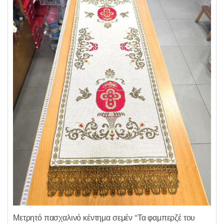
κ
ε
μ
ε
0
α
π
ό
5
Μετρητό πασχαλινό κέντημα σεμέν “Τα φαμπερζέ του