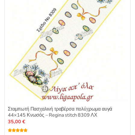
π
ό
5
Σταμπωτή Πασχαλινή τραβέρσα πολύχρωμα αυγά
44×145 Κνωσός – Regina stitch 8309 ΛΧ
35,00
€