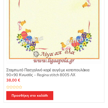
Σταμπωτό Πασχαλινό καρέ αυγά με κοτοπουλάκια
90×90 Κνωσός – Regina stitch 8005 ΛΧ
38,00
€
Β
α
Προσθήκη στο καλάθι
θ
μ
ο
λ