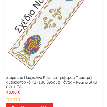
Σταμπωτό Πασχαλινό Κέντημα Τραβέρσα Φαμπερζέ
αυτοκρατορικό 42×130 ύφασμα Πόντζα – Regina Stitch
8701 ΕΑ
43,00
€
Β
α