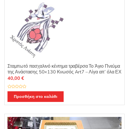
Σταμπωτό πασχαλινό κέντημα τραβέρσα Το Άγιο Πνεύμα
της Ανάστασης 50×130 Κνωσός Art7 – Λίγα απ’ όλα ΕΧ
40,00
€
Β
α
Προσθήκη στο καλάθι
θ
μ
ο
λ
ο
γ
ή
θ
η