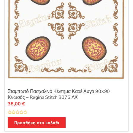
Σταμπωτό Πασχαλινό Κέντημα Καρέ Αυγά 90×90
Κνωσός – Regina Stitch 8076 ΛΧ
38,00
€
Β
α
Προσθήκη στο καλάθι
θ
μ
ο