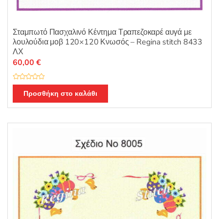
Σταμπωτό Πασχαλινό Κέντημα Τραπεζοκαρέ αυγά με
λουλούδια μοβ 120×120 Κνωσός – Regina stitch 8433
ΛΧ
60,00
€
Β
α
Προσθήκη στο καλάθι
θ
μ
ο
λ
ο
γ
ή
θ
η
κ
ε
μ
ε
0
α
π
ό
5