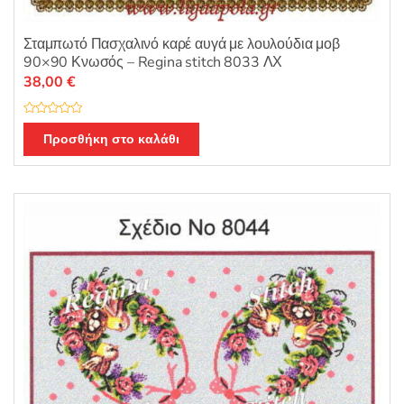
Σταμπωτό Πασχαλινό καρέ αυγά με λουλούδια μοβ
90×90 Κνωσός – Regina stitch 8033 ΛΧ
38,00
€
Β
α
Προσθήκη στο καλάθι
θ
μ
ο
λ
ο
γ
ή
θ
η
κ
ε
μ
ε
0
α
π
ό
5