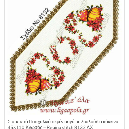
ε
μ
ε
0
α
π
ό
5
Σταμπωτό Πασχαλινό σεμέν αυγά με λουλούδια κόκκινα
45×110 Κνωσός – Regina stitch 8132 ΛΧ