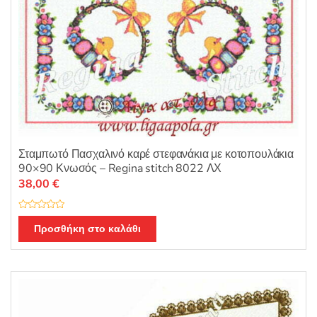
Σταμπωτό Πασχαλινό καρέ στεφανάκια με κοτοπουλάκια
90×90 Κνωσός – Regina stitch 8022 ΛΧ
38,00
€
Β
α
Προσθήκη στο καλάθι
θ
μ
ο
λ
ο
γ
ή
θ
η
κ