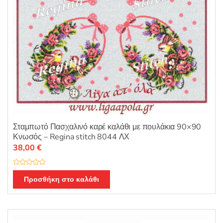
Σταμπωτό Πασχαλινό καρέ καλάθι με πουλάκια 90×90
Κνωσός – Regina stitch 8044 ΛΧ
38,00
€
Β
α
Προσθήκη στο καλάθι
θ
μ
ο
λ
ο
γ
ή