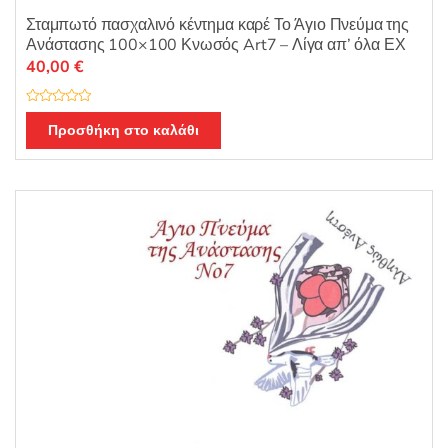
Σταμπωτό πασχαλινό κέντημα καρέ Το Άγιο Πνεύμα της
Ανάστασης 100×100 Κνωσός Art7 – Λίγα απ’ όλα ΕΧ
40,00
€
Β
α
Προσθήκη στο καλάθι
θ
μ
ο
λ
ο
γ
ή
θ
η
κ
ε
μ
ε
0
α
π
ό
5