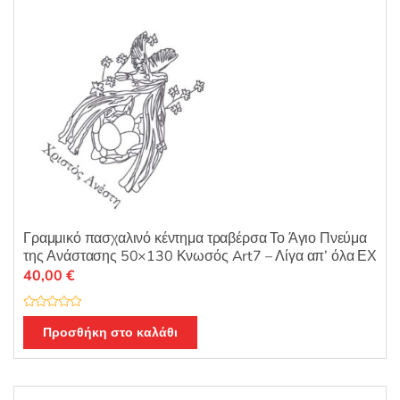
Γραμμικό πασχαλινό κέντημα τραβέρσα Το Άγιο Πνεύμα
της Ανάστασης 50×130 Κνωσός Art7 – Λίγα απ’ όλα ΕΧ
40,00
€
Β
α
Προσθήκη στο καλάθι
θ
μ
ο
λ
ο
γ