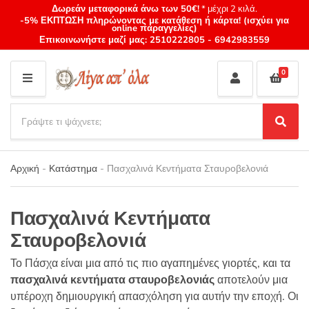
Δωρεάν μεταφορικά άνω των 50€!
* μέχρι 2 κιλά.
-5% ΕΚΠΤΩΣΗ πληρώνοντας με κατάθεση ή κάρτα! (ισχύει για
online παραγγελίες)
Επικοινωνήστε μαζί μας:
2510222805
-
6942983559
0
M
E
S
N
e
S
Category
U
a
e
name
a
r
r
Αρχική
-
Κατάστημα
-
Πασχαλινά Κεντήματα Σταυροβελονιά
c
c
h
h
p
Πασχαλινά Κεντήματα
r
o
Σταυροβελονιά
d
u
Το Πάσχα είναι μια από τις πιο αγαπημένες γιορτές, και τα
c
πασχαλινά κεντήματα σταυροβελονιάς
αποτελούν μια
t
υπέροχη δημιουργική απασχόληση για αυτήν την εποχή. Οι
s