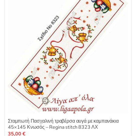
ε
0
α
π
ό
5
Σταμπωτή Πασχαλινή τραβέρσα αυγά με καμπανάκια
45×145 Κνωσός – Regina stitch 8323 ΛΧ
35,00
€