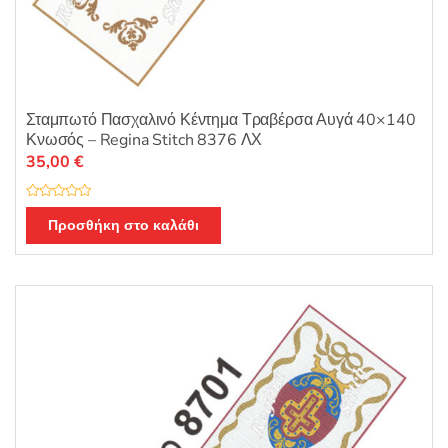
Σταμπωτό Πασχαλινό Κέντημα Τραβέρσα Αυγά 40×140
Κνωσός – Regina Stitch 8376 ΛΧ
35,00
€
Β
α
Προσθήκη στο καλάθι
θ
μ
ο
λ
ο
γ
ή
θ
η
κ
ε
μ
ε
0
α
π
ό
5