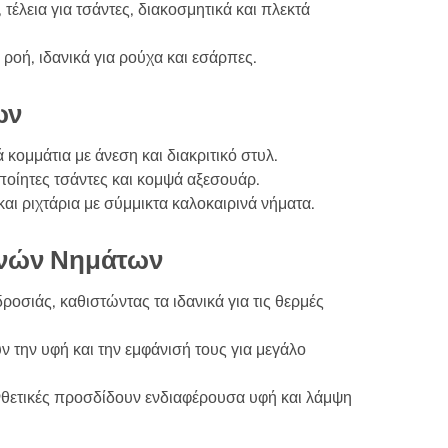
 τέλεια για τσάντες, διακοσμητικά και πλεκτά
σελίδα
του
ροή, ιδανικά για ρούχα και εσάρπες.
προϊόντος
ων
κομμάτια με άνεση και διακριτικό στυλ.
ποίητες τσάντες και κομψά αξεσουάρ.
αι ριχτάρια με σύμμικτα καλοκαιρινά νήματα.
ινών Νημάτων
οσιάς, καθιστώντας τα ιδανικά για τις θερμές
ύν την υφή και την εμφάνισή τους για μεγάλο
νθετικές προσδίδουν ενδιαφέρουσα υφή και λάμψη