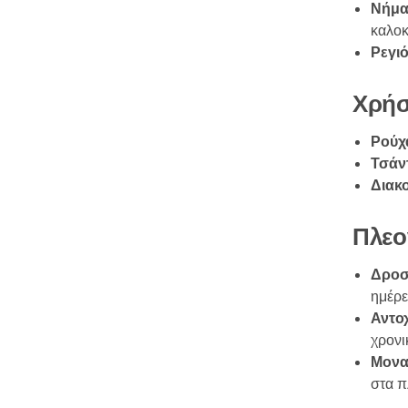
Νήματ
καλοκ
Ρεγι
Χρήσ
Ρούχ
Τσάν
Διακο
Πλεο
Δροσ
ημέρε
Αντο
χρονι
Μονα
στα π