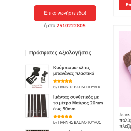
α
θ
Επ
μ
ο
Επικοινωνήστε εδώ!
λ
ο
γ
ή
ή στο
2510222805
θ
η
κ
ε
μ
ε
0
Πρόσφατες Αξιολογήσεις
α
π
ό
5
Κούμπωμα-κλιπς
μπανάνας πλαστικό
Βαθμολογή
by ΓΙΑΝΝΗΣ ΒΑΣΙΛΟΠΟΥΛΟΣ
θηκε με
5
από 5
Ιμάντας συνθετικός με
το μέτρο Μαύρος 20mm
έως 50mm
Jeans
πολύ
Βαθμολογή
by ΓΙΑΝΝΗΣ ΒΑΣΙΛΟΠΟΥΛΟΣ
θηκε με
5
πλεξί
από 5