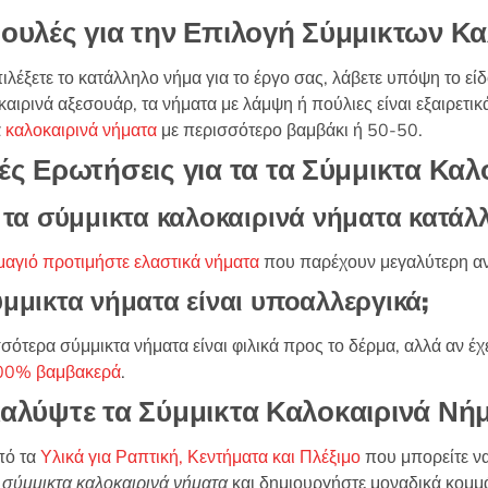
ουλές για την Επιλογή Σύμμικτων Κ
πιλέξετε το κατάλληλο νήμα για το έργο σας, λάβετε υπόψη το εί
καιρινά αξεσουάρ, τα νήματα με λάμψη ή πούλιες είναι εξαιρετι
ά
καλοκαιρινά νήματα
με περισσότερο βαμβάκι ή 50-50.
ές Ερωτήσεις για τα τα Σύμμικτα Κα
 τα σύμμικτα καλοκαιρινά νήματα κατάλλ
μαγιό προτιμήστε ελαστικά νήματα
που παρέχουν μεγαλύτερη αν
μμικτα νήματα είναι υποαλλεργικά;
σότερα σύμμικτα νήματα είναι φιλικά προς το δέρμα, αλλά αν έχε
00% βαμβακερά
.
αλύψτε τα Σύμμικτα Καλοκαιρινά Νή
πό τα
Υλικά για Ραπτική, Κεντήματα και Πλέξιμο
που μπορείτε να
ό
σύμμικτα καλοκαιρινά νήματα
και δημιουργήστε μοναδικά κομμ