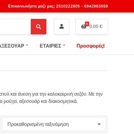
Επικοινωνήστε μαζί μας:
2510222805
-
6942983559
0
0,00
€
S
e
a
ΑΞΕΣΟΥΑΡ
ΕΤΑΙΡΙΕΣ
Προσφορές!
r
c
h
στυλ και άνεση για την καλοκαιρινή σεζόν. Με την
α ρούχα, αξεσουάρ και διακοσμητικά,