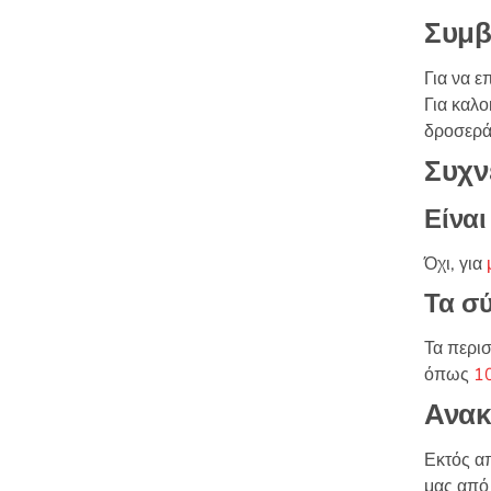
Συμβ
Για να ε
Για καλο
δροσερ
Συχν
Είναι
Όχι, για
Τα σύ
Τα περισ
όπως
1
Ανακ
Εκτός α
μας απ