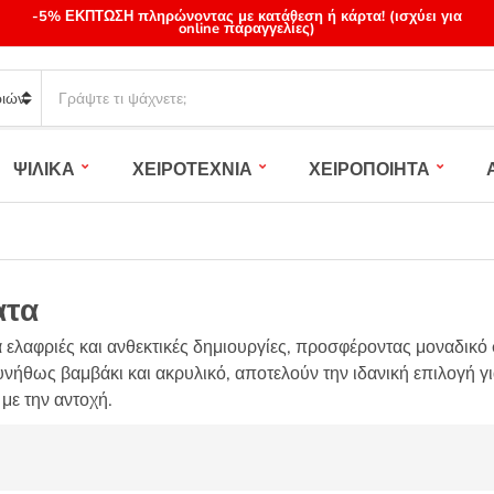
-5% ΕΚΠΤΩΣΗ πληρώνοντας με κατάθεση ή κάρτα! (ισχύει για
online παραγγελίες)
S
e
a
r
ΨΙΛΙΚΑ
ΧΕΙΡΟΤΕΧΝΙΑ
ΧΕΙΡΟΠΟΙΗΤΑ
c
h
p
r
o
d
ατα
u
ια ελαφριές και ανθεκτικές δημιουργίες, προσφέροντας μοναδικό 
c
t
νήθως βαμβάκι και ακρυλικό, αποτελούν την ιδανική επιλογή γι
s
 με την αντοχή.
: