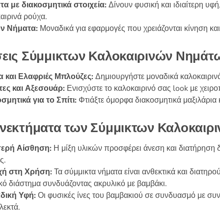
α με διακοσμητικά στοιχεία:
Δίνουν φυσική και ιδιαίτερη υφή,
σελίδα
σελίδα
αιρινά ρούχα.
του
του
όν Νήματα:
Μοναδικά για εφαρμογές που χρειάζονται κίνηση και 
προϊόντος
προϊόντος
εις Σύμμικτων Καλοκαιρινών Νημάτ
α και Ελαφριές Μπλούζες:
Δημιουργήστε μοναδικά καλοκαιρινά 
τες και Αξεσουάρ:
Ενισχύστε το καλοκαιρινό σας look με χειρο
σμητικά για το Σπίτι:
Φτιάξτε όμορφα διακοσμητικά μαξιλάρια κ
νεκτήματα των Σύμμικτων Καλοκαιρ
ερή Αίσθηση:
Η μίξη υλικών προσφέρει άνεση και διατήρηση δρ
ς.
χή στη Χρήση:
Τα σύμμικτα νήματα είναι ανθεκτικά και διατηρο
κό διάστημα συνδυάζοντας ακρυλικό με βαμβάκι.
δική Υφή:
Οι φυσικές ίνες του βαμβακιού σε συνδυασμό με συ
λεκτά.