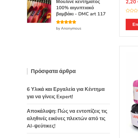
Μουλινέ κεντήματος
2,20
100% αιγυπτιακό
βαμβάκι - DMC art 117
Β
α
θ
Επ
μ
Βαθμολογή
by Anonymous
ο
θηκε με
5
λ
από 5
ο
γ
ή
θ
η
κ
ε
μ
ε
Πρόσφατα άρθρα
0
α
π
ό
5
6 Υλικά και Εργαλεία για Κέντημα
για να γίνεις Expert!
Αποκάλυψη: Πώς να εντοπίζεις τις
αληθινές εικόνες πλεκτών από τις
AI-ψεύτικες!