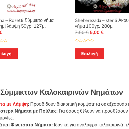
προϊόντος
προϊόντος
na – Rozetti Σύμμικτο νήμα
Sheherezada – stenli Ακρυ
ημί λάμψη 50γρ. 127μ.
νήμα 100γρ. 280μ.
Original
Η
€
7,50
€
5,00
€
price
τρέχουσα
was:
τιμή
Β
α
Αυτό
Αυτό
7,50 €.
είναι:
θ
ιλογή
Επιλογή
μ
το
το
5,00 €.
ο
λ
προϊόν
προϊόν
ο
γ
έχει
έχει
ή
θ
πολλαπλές
πολλαπλές
η
κ
παραλλαγές.
παραλλαγές
ε
 Σύμμικτων Καλοκαιρινών Νημάτων
μ
Οι
Οι
ε
0
επιλογές
επιλογές
α
τα με Λάμψη
:
Προσδίδουν διακριτική κομψότητα σε αξεσουάρ κ
π
μπορούν
μπορούν
ό
ιστερά Νήματα με Πούλιες:
Για όσους θέλουν να προσθέσουν λ
5
να
να
υργίες.
επιλεγούν
επιλεγούν
ά και Φινετσάτα Νήματα:
Ιδανικά για ανάλαφρα καλοκαιρινά π
στη
στη