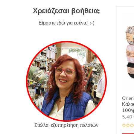
Χρειάζεσαι βοήθεια;
Είμαστε εδώ για εσένα.! :-)
Orien
Καλοκ
100γ
5,40
Στέλλα, εξυπηρέτηση πελατών
Β