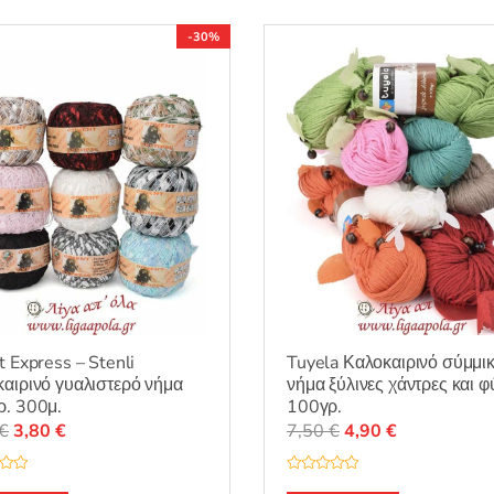
-30%
t Express – Stenli
Tuyela Καλοκαιρινό σύμμι
αιρινό γυαλιστερό νήμα
νήμα ξύλινες χάντρες και 
ρ. 300μ.
100γρ.
Original
Η
Original
Η
€
3,80
€
7,50
€
4,90
€
price
τρέχουσα
price
τρέχουσα
was:
τιμή
was:
τιμή
Β