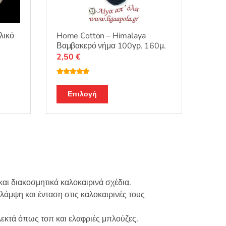
προϊόντος
λικό
Home Cotton – Himalaya
Βαμβακερό νήμα 100γρ. 160μ.
2,50
€
Βαθμολογή
θηκε με
5.00
Αυτό
από 5
Επιλογή
το
προϊόν
έχει
πολλαπλές
.
παραλλαγές.
Οι
επιλογές
αι διακοσμητικά καλοκαιρινά σχέδια.
μπορούν
άμψη και ένταση στις καλοκαιρινές τους
να
επιλεγούν
λεκτά όπως τοπ και ελαφριές μπλούζες.
στη