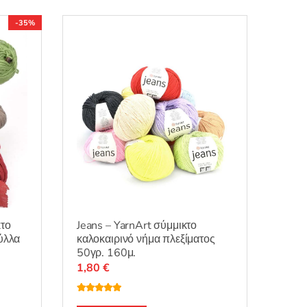
-35%
Jeans – YarnArt σύμμικτο
κτο
καλοκαιρινό νήμα πλεξίματος
φύλλα
50γρ. 160μ.
1,80
€
Βαθμολογή