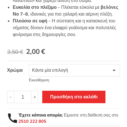
«αναπνέει» και χαρίζει άνεση στο σώμα.
Ευκολία στο πλέξιμο
– Πλέκεται εύκολα με
βελόνες
Νο 7–8
, ιδανικές για πιο χαλαρή και αέρινη πλέξη.
Πλούσιο σε υφή
– Η σύσταση και η κατασκευή του
νήματος δίνουν ένα ελαφρύ γυάλισμα και πολυτελές
φινίρισμα στις δημιουργίες σου.
Original
Η
2,00
€
3,50
€
price
τρέχουσα
Χρώμα
was:
τιμή
3,50 €.
είναι:
Εκκαθάριση
2,00 €.
Cadiz
-
+
Προσθήκη στο καλάθι
-
Lanas
Stop
Έχετε κάποια απορία;
Είμαστε στη διάθεσή σας στο
Σύμμικτο
2510 222 805
ρεγιόν