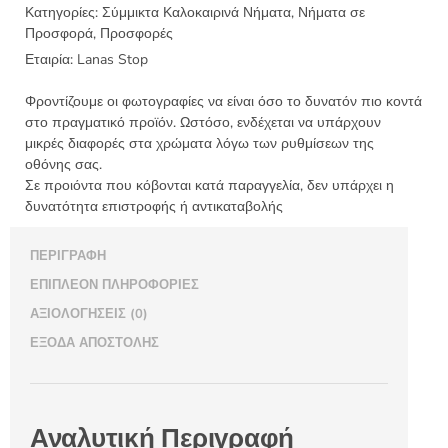
νήμα
Κατηγορίες:
Σύμμικτα Καλοκαιρινά Νήματα
,
Νήματα σε
Προσφορά
,
Προσφορές
50γρ.
66μ.
Εταιρία:
Lanas Stop
ποσότητα
Φροντίζουμε οι φωτογραφίες να είναι όσο το δυνατόν πιο κοντά
στο πραγματικό προϊόν. Ωστόσο, ενδέχεται να υπάρχουν
μικρές διαφορές στα χρώματα λόγω των ρυθμίσεων της
οθόνης σας.
Σε προιόντα που κόβονται κατά παραγγελία, δεν υπάρχει η
δυνατότητα επιστροφής ή αντικαταβολής
ΠΕΡΙΓΡΑΦΉ
ΕΠΙΠΛΈΟΝ ΠΛΗΡΟΦΟΡΊΕΣ
ΑΞΙΟΛΟΓΉΣΕΙΣ (0)
ΈΞΟΔΑ ΑΠΟΣΤΟΛΉΣ
Αναλυτική Περιγραφή