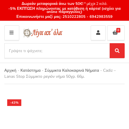
Δωρεάν μεταφορικά άνω των 50€!
* μέχρι 2 κιλά.
-5% ΕΚΠΤΩΣΗ πληρώνοντας με κατάθεση ή κάρτα! (ισχύει για
online παραγγελίες)
Επικοινωνήστε μαζί μας:
2510222805
-
6942983559
0
M
E
S
N
e
S
Category
U
a
e
name
a
r
r
Αρχική
-
Κατάστημα
-
Σύμμικτα Καλοκαιρινά Νήματα
-
Cadiz –
c
c
Lanas Stop Σύμμικτο ρεγιόν νήμα 50γρ. 66μ.
h
h
p
r
o
d
-43%
u
c
t
s