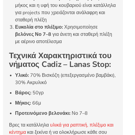
μήκος και η υφή του κουβαριού είναι κατάλληλα
για projects που χρειάζονται ανάλαφρη και
σταθερή πλέξη
Ευκολία στο πλέξιμο:
Χρησιμοποίησε
βελόνες Νο 7–8
για άνετη και σταθερή πλέξη
με αέρινο αποτέλεσμα
Τεχνικά Χαρακτηριστικά του
νήματος Cadiz – Lanas Stop:
Υλικό:
70% Βισκόζη (επεξεργασμένο βαμβάκι),
30% Ακρυλικό
Βάρος:
50γρ
Μήκος:
66μ
Προτεινόμενο βελονάκι:
Νο 7–8
Βρες τα κατάλληλα
υλικά για ραπτική, πλέξιμο και
κέντημα
και ξεκίνα ή να ολοκλήρωσε κάθε σου