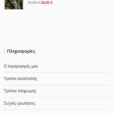
Original
Η
22,00 €.
31,00
€
26,00
€
price
τρέχουσα
was:
τιμή
31,00 €.
είναι:
26,00 €.
Πληροφορίες
Ο λογαριασμός μου
Τρόποι αποστολής
Τρόποι πληρωμής
Συχνές ερωτήσεις