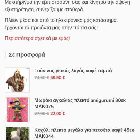
Με στήριγμα την εμπιστοσύνη σας και κίνητρο την άψογη
εξυπηρέτηση, συνεχίζουμε σταθερά.
Πλέον μέσα και από το ηλεκτρονικό μας κατάστημα,
έρχονται τα προϊόντα μας στην πόρτα σας!
Περισσότερα σχετικά με εμάς!
Σε Προσφορά
Γούνινος γιακάς λαγός καφέ ταμπά
Original
Η
74,50
€
59,90
€
price
τρέχουσα
was:
τιμή
74,50 €.
είναι:
Μωράκι αγκαλιάς πλεκτό amigurumi 30εκ
ΜΑΚ075
59,90 €.
Original
Η
27,00
€
22,00
€
price
τρέχουσα
was:
τιμή
Κοχύλι πλεκτό μεγάλο για πετσέτα καφέ 45εκ
27,00 €.
είναι:
ΜΑΚ044