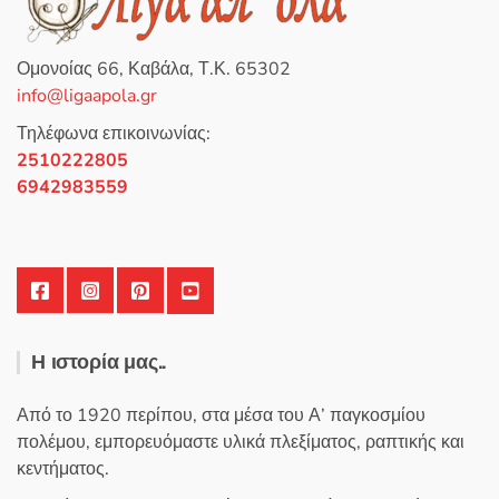
κ
ε
Οι
μ
ε
επιλογές
0
Ομονοίας 66, Καβάλα, Τ.Κ. 65302
α
μπορούν
π
info@ligaapola.gr
ό
να
5
επιλεγούν
Τηλέφωνα επικοινωνίας:
στη
2510222805
σελίδα
6942983559
του
προϊόντος
Η ιστορία μας..
Από το 1920 περίπου, στα μέσα του Α’ παγκοσμίου
πολέμου, εμπορευόμαστε υλικά πλεξίματος, ραπτικής και
κεντήματος.