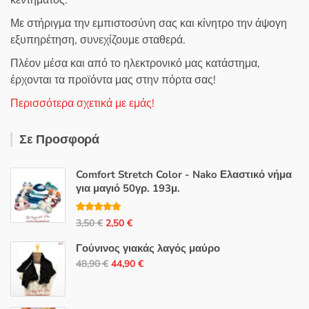
κεντήματος.
Με στήριγμα την εμπιστοσύνη σας και κίνητρο την άψογη
εξυπηρέτηση, συνεχίζουμε σταθερά.
Πλέον μέσα και από το ηλεκτρονικό μας κατάστημα,
έρχονται τα προϊόντα μας στην πόρτα σας!
Περισσότερα σχετικά με εμάς!
Σε Προσφορά
Comfort Stretch Color - Nako Ελαστικό νήμα
για μαγιό 50γρ. 193μ.
Βαθμολογή
Original
Η
3,50
€
2,50
€
θηκε με
5.00
από 5
price
τρέχουσα
Γούνινος γιακάς λαγός μαύρο
was:
τιμή
Original
Η
48,90
€
44,90
€
3,50 €.
είναι:
price
τρέχουσα
2,50 €.
was:
τιμή