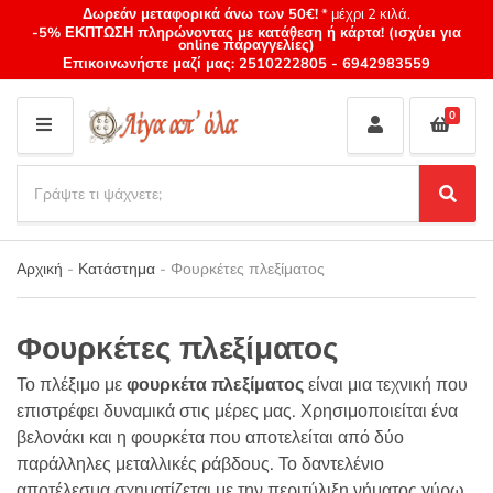
Δωρεάν μεταφορικά άνω των 50€!
* μέχρι 2 κιλά.
-5% ΕΚΠΤΩΣΗ πληρώνοντας με κατάθεση ή κάρτα! (ισχύει για
online παραγγελίες)
Επικοινωνήστε μαζί μας:
2510222805
-
6942983559
0
M
E
S
N
e
S
Category
U
a
e
name
a
r
r
Αρχική
-
Κατάστημα
-
Φουρκέτες πλεξίματος
c
c
h
h
p
Φουρκέτες πλεξίματος
r
o
Το πλέξιμο με
φουρκέτα πλεξίματος
είναι μια τεχνική που
d
επιστρέφει δυναμικά στις μέρες μας. Χρησιμοποιείται ένα
u
βελονάκι και η φουρκέτα που αποτελείται από δύο
c
παράλληλες μεταλλικές ράβδους. Το δαντελένιο
t
s
αποτέλεσμα σχηματίζεται με την περιτύλιξη νήματος γύρω