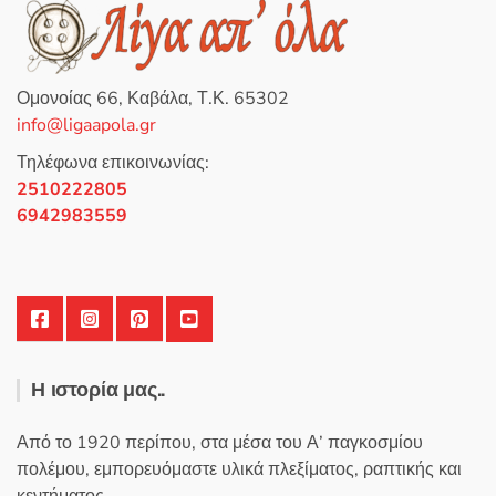
μ
ε
0
α
π
ό
5
Ομονοίας 66, Καβάλα, Τ.Κ. 65302
info@ligaapola.gr
Τηλέφωνα επικοινωνίας:
2510222805
6942983559
Η ιστορία μας..
Από το 1920 περίπου, στα μέσα του Α’ παγκοσμίου
πολέμου, εμπορευόμαστε υλικά πλεξίματος, ραπτικής και