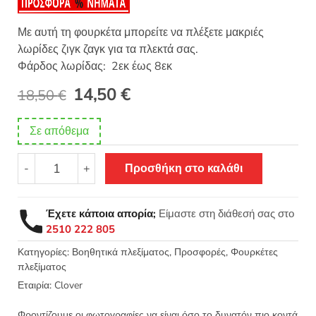
Με αυτή τη φουρκέτα μπορείτε να πλέξετε μακριές
λωρίδες ζιγκ ζαγκ για τα πλεκτά σας.
Φάρδος λωρίδας: 2εκ έως 8εκ
Original
Η
14,50
€
18,50
€
price
τρέχουσα
Σε απόθεμα
was:
τιμή
Φουρκέτα
18,50 €.
είναι:
-
+
Προσθήκη στο καλάθι
πλεξίματος
clover
14,50 €.
3104
Έχετε κάποια απορία;
Είμαστε στη διάθεσή σας στο
ποσότητα
2510 222 805
Κατηγορίες:
Βοηθητικά πλεξίματος
,
Προσφορές
,
Φουρκέτες
πλεξίματος
Εταιρία:
Clover
Φροντίζουμε οι φωτογραφίες να είναι όσο το δυνατόν πιο κοντά