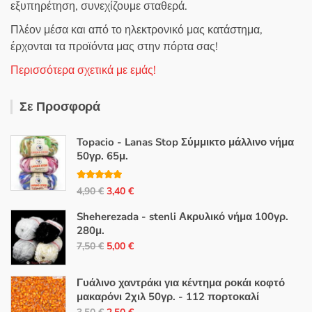
εξυπηρέτηση, συνεχίζουμε σταθερά.
Πλέον μέσα και από το ηλεκτρονικό μας κατάστημα,
έρχονται τα προϊόντα μας στην πόρτα σας!
Περισσότερα σχετικά με εμάς!
Σε Προσφορά
Topacio - Lanas Stop Σύμμικτο μάλλινο νήμα
50γρ. 65μ.
Βαθμολογή
Original
Η
4,90
€
3,40
€
θηκε με
5.00
από 5
price
τρέχουσα
Sheherezada - stenli Ακρυλικό νήμα 100γρ.
was:
τιμή
280μ.
4,90 €.
είναι:
Original
Η
7,50
€
5,00
€
3,40 €.
price
τρέχουσα
was:
τιμή
Γυάλινο χαντράκι για κέντημα ροκάι κοφτό
7,50 €.
είναι:
μακαρόνι 2χιλ 50γρ. - 112 πορτοκαλί
Original
Η