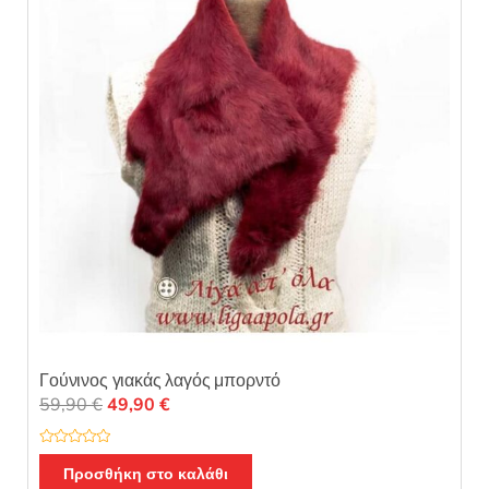
π
ό
5
Γούνινος γιακάς λαγός μπορντό
Original
Η
59,90
€
49,90
€
price
τρέχουσα
was:
τιμή
Β
α
Προσθήκη στο καλάθι
59,90 €.
είναι:
θ