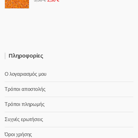
5,00 €.
3,50
€
2,50
€
price
τρέχουσα
was:
τιμή
3,50 €.
είναι:
2,50 €.
Πληροφορίες
Ο λογαριασμός μου
Τρόποι αποστολής
Τρόποι πληρωμής
Συχνές ερωτήσεις
Όροι χρήσης