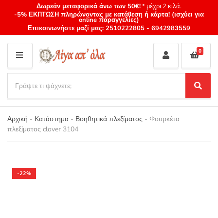
Δωρεάν μεταφορικά άνω των 50€!
* μέχρι 2 κιλά.
-5% ΕΚΠΤΩΣΗ πληρώνοντας με κατάθεση ή κάρτα! (ισχύει για
online παραγγελίες)
Επικοινωνήστε μαζί μας:
2510222805
-
6942983559
0
M
E
S
N
e
S
Category
U
a
e
name
a
r
r
Αρχική
-
Κατάστημα
-
Βοηθητικά πλεξίματος
-
Φουρκέτα
c
c
πλεξίματος clover 3104
h
h
p
r
o
d
-22%
u
c
t
s