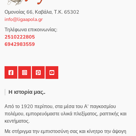
μ
ε
0
Ομονοίας 66, Καβάλα, Τ.Κ. 65302
α
π
info@ligaapola.gr
ό
5
Τηλέφωνα επικοινωνίας:
2510222805
6942983559
Η ιστορία μας..
Από το 1920 περίπου, στα μέσα του Α’ παγκοσμίου
πολέμου, εμπορευόμαστε υλικά πλεξίματος, ραπτικής και
κεντήματος.
Με στήριγμα την εμπιστοσύνη σας και κίνητρο την άψογη