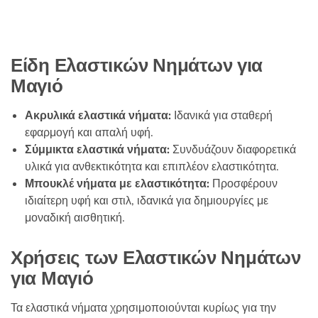
προϊόν
λ
ο
έχει
γ
ή
πολλαπλές
θ
η
παραλλαγές.
Είδη Ελαστικών Νημάτων για
κ
ε
Οι
μ
Μαγιό
ε
επιλογές
0
α
μπορούν
π
Ακρυλικά ελαστικά νήματα:
Ιδανικά για σταθερή
ό
να
5
εφαρμογή και απαλή υφή.
επιλεγούν
Σύμμικτα ελαστικά νήματα:
Συνδυάζουν διαφορετικά
στη
υλικά για ανθεκτικότητα και επιπλέον ελαστικότητα.
σελίδα
Μπουκλέ νήματα με ελαστικότητα:
Προσφέρουν
του
ιδιαίτερη υφή και στιλ, ιδανικά για δημιουργίες με
προϊόντος
μοναδική αισθητική.
Χρήσεις των Ελαστικών Νημάτων
για Μαγιό
Τα ελαστικά νήματα χρησιμοποιούνται κυρίως για την