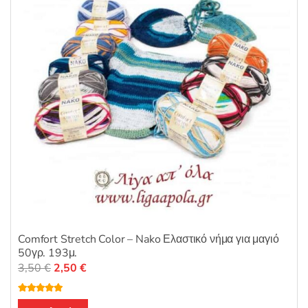
Comfort Stretch Color – Nako Ελαστικό νήμα για μαγιό
50γρ. 193μ.
Original
Η
3,50
€
2,50
€
price
τρέχουσα
was:
τιμή
Βαθμολογή
Αυτό
θηκε με
5.00