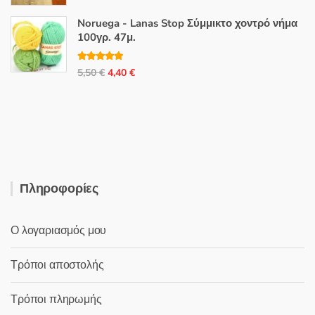
price
τρέχουσα
was:
τιμή
Noruega - Lanas Stop Σύμμικτο χοντρό νήμα
46,80 €.
είναι:
100γρ. 47μ.
25,00 €.
Βαθμολογή
Original
Η
5,50
€
4,40
€
θηκε με
5.00
από 5
price
τρέχουσα
was:
τιμή
5,50 €.
είναι:
4,40 €.
Πληροφορίες
Ο λογαριασμός μου
Τρόποι αποστολής
Τρόποι πληρωμής