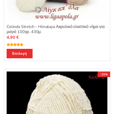
Celinda Stretch – Himalaya Ακρυλικό ελαστικό νήμα για
μαγιό 100γρ. 430μ.
4,90
€
Βαθμολογή
Αυτό
θηκε με
5.00
Επιλογή
από 5
το
προϊόν
έχει
-25%
πολλαπλές
παραλλαγές.
Οι
επιλογές
μπορούν
να
επιλεγούν