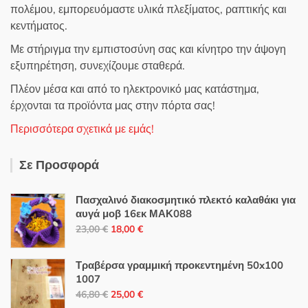
πολέμου, εμπορευόμαστε υλικά πλεξίματος, ραπτικής και
κεντήματος.
Με στήριγμα την εμπιστοσύνη σας και κίνητρο την άψογη
εξυπηρέτηση, συνεχίζουμε σταθερά.
Πλέον μέσα και από το ηλεκτρονικό μας κατάστημα,
έρχονται τα προϊόντα μας στην πόρτα σας!
Περισσότερα σχετικά με εμάς!
Σε Προσφορά
Πασχαλινό διακοσμητικό πλεκτό καλαθάκι για
αυγά μοβ 16εκ ΜΑΚ088
Original
Η
23,00
€
18,00
€
price
τρέχουσα
was:
τιμή
Τραβέρσα γραμμική προκεντημένη 50x100
23,00 €.
είναι:
1007
Original
Η
18,00 €.
46,80
€
25,00
€