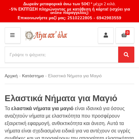
Δωρεάν μεταφορικά άνω των 50€!
* μέχρι 2 κιλά.
-5% ΕΚΠΤΩΣΗ πληρώνοντας με κατάθεση ή κάρτα! (ισχύει για
online παραγγελίες)
Επικοινωνήστε μαζί μας:
2510222805
-
6942983559
0
M
E
S
N
e
S
Category
U
a
e
name
a
r
r
Αρχική
-
Κατάστημα
-
Ελαστικά Νήματα για Μαγιό
c
c
h
h
p
Ελαστικά Νήματα για Μαγιό
r
o
Τα
ελαστικά νήματα για μαγιό
είναι ιδανικά για όσους
d
αναζητούν νήματα με ελαστικότητα που προσφέρουν
u
εξαιρετική εφαρμογή, ανθεκτικότητα και άνεση. Αυτά τα
c
νήματα είναι σχεδιασμένα ειδικά για να αντέχουν σε υγρές
t
s
συνθήκες και να προσφέρουν την απαραίτητη ελαστικότητα