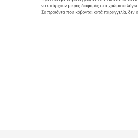
ιριζέ
να υπάρχουν μικρές διαφορές στα χρώματα λόγω
-
Σε προιόντα που κόβονται κατά παραγγελία, δεν 
10mm
12mm
Συσκευασία
30
γρ.
ποσότητα