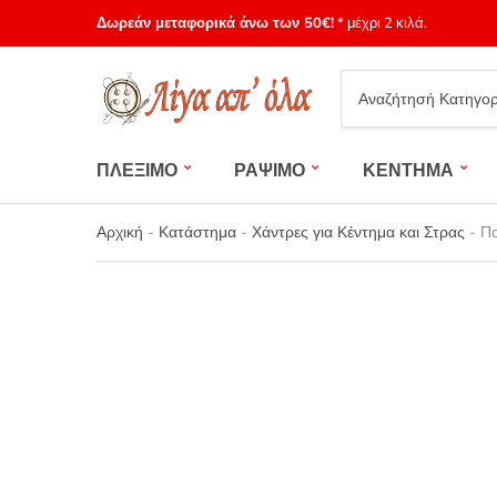
Δωρεάν μεταφορικά άνω των 50€!
* μέχρι 2 κιλά.
Category
name
ΠΛΕΞΙΜΟ
ΡΑΨΙΜΟ
ΚΕΝΤΗΜΑ
Αρχική
-
Κατάστημα
-
Χάντρες για Κέντημα και Στρας
-
Πο