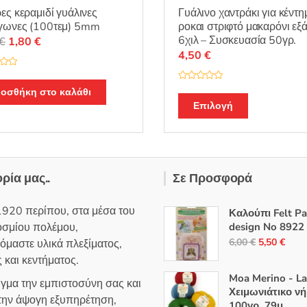
ες κεραμιδί γυάλινες
Γυάλινο χαντράκι για κέντη
γωνες (100τεμ) 5mm
ροκαι στριφτό μακαρόνι ε
6χιλ – Συσκευασία 50γρ.
Original
Η
€
1,80
€
4,50
€
price
τρέχουσα
was:
τιμή
Β
2,50 €.
είναι:
οσθήκη στο καλάθι
α
Αυτό
θ
1,80 €.
Επιλογή
μ
το
ο
λ
προϊόν
ο
γ
έχει
ή
θ
πολλαπλές
η
ορία μας..
Σε Προσφορά
κ
παραλλαγές
ε
μ
Οι
ε
1920 περίπου, στα μέσα του
0
Καλούπι Felt P
επιλογές
α
οσμίου πολέμου,
design No 8922
π
μπορούν
ό
Original
Η
6,00
€
5,50
€
όμαστε υλικά πλεξίματος,
5
να
price
τρέ
 και κεντήματος.
επιλεγούν
was:
τιμή
Moa Merino - L
στη
ιγμα την εμπιστοσύνη σας και
6,00 €.
είναι
Χειμωνιάτικο ν
σελίδα
 την άψογη εξυπηρέτηση,
100γρ. 79μ.