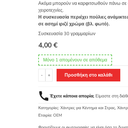
Ακόμα μπορούν να καρφιτσωθούν πάνω σε αν
χειροτεχνίες.
Η συσκευασία περιέχει πούλιες ανάμικτες
σε ασημί ιριζέ χρώμα (βλ. φωτό).
Συσκευασία 30 γραμμαρίων
4,00
€
Μόνο 1 απομένουν σε απόθεμα
Πούλιες
-
+
Προσθήκη στο καλάθι
για
ράψιμο
κέντημα
Έχετε κάποια απορία;
Είμαστε στη διά
και
χειροτεχνίες
Κατηγορίες:
Χάντρες για Κέντημα και Στρας
,
Χάντρ
-
Ασημί
Εταιρία:
OEM
και
Φροντίζουμε οι φωτογραφίες να είναι όσο το δυνα