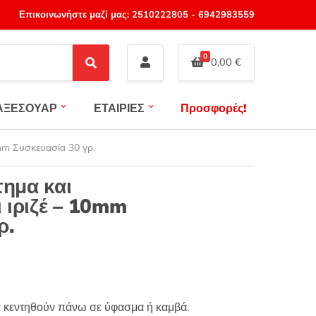
Επικοινωνήστε μαζί μας:
2510222805
-
6942983559
0
0,00
€
S
e
a
ΑΞΕΣΟΥΑΡ
ΕΤΑΙΡΙΕΣ
Προσφορές!
r
c
h
2mm Συσκευασία 30 γρ.
τημα και
ι ιριζέ – 10mm
ρ.
να κεντηθούν πάνω σε ύφασμα ή καμβά.