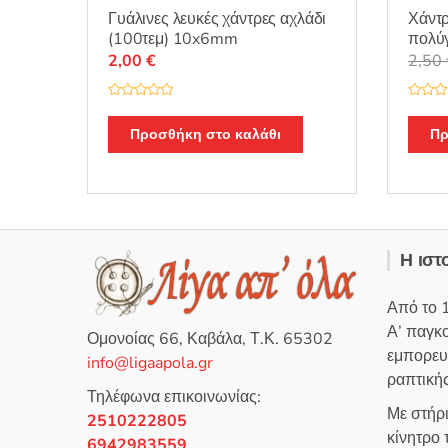
Γυάλινες λευκές χάντρες αχλάδι
Χάντρ
(100τεμ) 10x6mm
πολύ
2,00
€
2,50
Β
Β
α
α
θ
θ
Προσθήκη στο καλάθι
Πρ
μ
μ
ο
ο
λ
λ
ο
ο
γ
γ
ή
ή
θ
θ
η
η
κ
κ
ε
ε
Η ιστ
μ
μ
ε
ε
0
0
α
α
Από το 
π
π
ό
ό
Α’ παγκ
5
5
Ομονοίας 66, Καβάλα, Τ.Κ. 65302
εμπορευ
info@ligaapola.gr
ραπτικής
Τηλέφωνα επικοινωνίας:
Με στήρ
2510222805
κίνητρο
6942983559