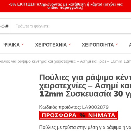
-5% ΕΚΠΤΩΣΗ πληρώνοντας με κατάθεση ή κάρτα! (ισχύει για
online παραγγελίες)
S
e
a
r
ΨΙΛΙΚΑ
ΧΕΙΡΟΤΕΧΝΙΑ
ΧΕΙΡΟΠΟΙΗΤΑ
c
h
p
ύλιες για ράψιμο κέντημα και χειροτεχνίες – Ασημί και ιριζέ – 10mm 1
r
o
Πούλιες για ράψιμο κέν
d
χειροτεχνίες – Ασημί κα
u
12mm Συσκευασία 30 γ
c
t
s
Κωδικός προϊόντος:
LA9002879
:
Πούλιες με τρύπα στην μέση για ράψιμο ή 