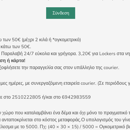
Σύνδεση
ων 50€ (μέχρι 2 κιλά ή *ογκομετρικό)
ς κάτω των 50€.
 Παραλαβή 24/7 εύκολα και γρήγορα. 3,20€ για Lockers στα νη
η ή κάρτα!
ξοφλήσετε την παραγγελία σας στον υπάλληλο της courier.
ες ημέρες, με συνεργαζόμενη εταιρεία courier. (Σε περιόδους γ
είτε στο 2510222805 ή/και στο 6942983559
 χώρο που καταλαμβάνει ένα δέμα και όχι μόνο το πραγματικό τ
 ανταποκρίνεται στο κόστος μεταφοράς.Ο υπολογισμός του γίνετ
έλεσμα με το 5000. Πχ: (40 × 30 × 15) / 5000 = Ογκομετρικό β