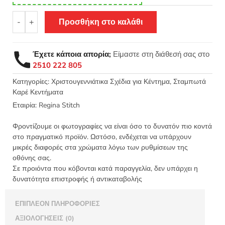
Σταμπωτό
-
+
Προσθήκη στο καλάθι
Χριστουγεννιάτικο
καρέ
90x90
Έχετε κάποια απορία;
Είμαστε στη διάθεσή σας στο
Κνωσός
2510 222 805
Χριστουγεννιάτικα
δέντρα
Κατηγορίες:
Χριστουγεννιάτικα Σχέδια για Κέντημα
,
Σταμπωτά
Καρέ Κεντήματα
-
Regina
Εταιρία:
Regina Stitch
stitch
8062
Φροντίζουμε οι φωτογραφίες να είναι όσο το δυνατόν πιο κοντά
ΛΧ
στο πραγματικό προϊόν. Ωστόσο, ενδέχεται να υπάρχουν
μικρές διαφορές στα χρώματα λόγω των ρυθμίσεων της
+
οθόνης σας.
ΕΧ
Σε προιόντα που κόβονται κατά παραγγελία, δεν υπάρχει η
ποσότητα
δυνατότητα επιστροφής ή αντικαταβολής
ΕΠΙΠΛΈΟΝ ΠΛΗΡΟΦΟΡΊΕΣ
ΑΞΙΟΛΟΓΉΣΕΙΣ (0)