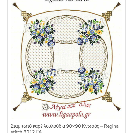
επιλεγούν
στη
σελίδα
του
προϊόντος
Σταμπωτό καρέ λουλούδια 90×90 Κνωσός – Regina
stitch 8012 ΓΑ