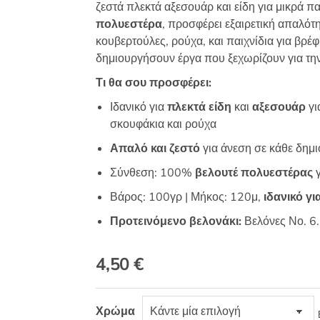
ζεστά πλεκτά αξεσουάρ και είδη για μικρά 
πολυεστέρα
, προσφέρει εξαιρετική απαλότη
κουβερτούλες, ρούχα, και παιχνίδια για βρέφ
δημιουργήσουν έργα που ξεχωρίζουν για την 
Τι θα σου προσφέρει:
Ιδανικό για
πλεκτά είδη
και
αξεσουάρ
γι
σκουφάκια και ρούχα
Απαλό και ζεστό
για άνεση σε κάθε δημι
Σύνθεση: 100%
βελουτέ πολυεστέρας
γ
Βάρος: 100γρ | Μήκος: 120μ,
ιδανικό γι
Προτεινόμενο βελονάκι:
Βελόνες Νο. 6.
4,50
€
Χρώμα