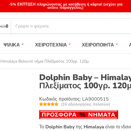
-5% ΕΚΠΤΩΣΗ πληρώνοντας με κατάθεση ή κάρτα! (ισχύει για
online παραγγελίες)
S
e
a
r
ΨΙΛΙΚΑ
ΧΕΙΡΟΤΕΧΝΙΑ
ΧΕΙΡΟΠΟΙΗΤΑ
c
h
p
 Himalaya Βελουτέ νήμα Πλεξίματος 100γρ. 120μ.
r
o
Dolphin Baby – Himala
d
Πλεξίματος 100γρ. 120μ
u
c
t
Κωδικός προϊόντος:
LA9000515
(
16
αξιολογήσεις πελατών)
s
Βαθμολογή
16
:
θηκε με
4.94
από 5 με
βάση
βαθμολογίε
Το
Dolphin Baby
της
Himalaya
είναι το ιδα
ς πελάτη