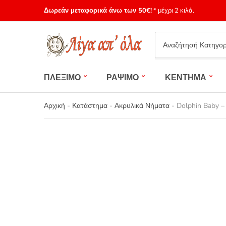
Δωρεάν μεταφορικά άνω των 50€!
* μέχρι 2 κιλά.
Category
name
ΠΛΕΞΙΜΟ
ΡΑΨΙΜΟ
ΚΕΝΤΗΜΑ
Αρχική
-
Κατάστημα
-
Ακρυλικά Νήματα
-
Dolphin Baby –