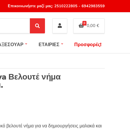
Επικοινωνήστε μαζί μας:
2510222805
-
6942983559
0
0,00
€
S
e
a
ΑΞΕΣΟΥΑΡ
ΕΤΑΙΡΙΕΣ
Προσφορές!
r
c
h
ya Βελουτέ νήμα
.
νικό βελουτέ νήμα για να δημιουργήσεις μαλακά και