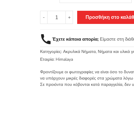
Dolphin
-
+
Προσθήκη στο καλάθ
Baby
-
Himalaya
Έχετε κάποια απορία;
Είμαστε στη διά
Βελουτέ
νήμα
Κατηγορίες:
Ακρυλικά Νήματα
,
Νήματα και υλικά 
Πλεξίματος
100γρ.
Εταιρία:
Himalaya
120μ.
Φροντίζουμε οι φωτογραφίες να είναι όσο το δυνα
ποσότητα
να υπάρχουν μικρές διαφορές στα χρώματα λόγω
Σε προιόντα που κόβονται κατά παραγγελία, δεν 