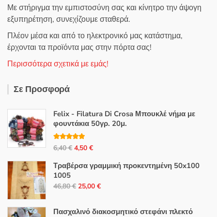
Με στήριγμα την εμπιστοσύνη σας και κίνητρο την άψογη
εξυπηρέτηση, συνεχίζουμε σταθερά.
Πλέον μέσα και από το ηλεκτρονικό μας κατάστημα,
έρχονται τα προϊόντα μας στην πόρτα σας!
Περισσότερα σχετικά με εμάς!
Σε Προσφορά
Felix - Filatura Di Crosa Μπουκλέ νήμα με
φουντάκια 50γρ. 20μ.
Βαθμολογή
Original
Η
6,40
€
4,50
€
θηκε με
5.00
από 5
price
τρέχουσα
Τραβέρσα γραμμική προκεντημένη 50x100
was:
τιμή
1005
6,40 €.
είναι:
Original
Η
46,80
€
25,00
€
4,50 €.
price
τρέχουσα
was:
τιμή
Πασχαλινό διακοσμητικό στεφάνι πλεκτό