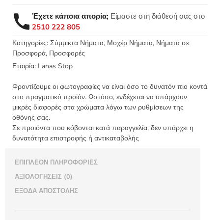
-
Lanas
Έχετε κάποια απορία;
Είμαστε στη διάθεσή σας στο
Stop
2510 222 805
Σύμμικτο
λεπτό
Κατηγορίες:
Σύμμικτα Νήματα
,
Μοχέρ Νήματα
,
Νήματα σε
Προσφορά
,
Προσφορές
μοχεράκι
50γρ.
Εταιρία:
Lanas Stop
190μ.
ποσότητα
Φροντίζουμε οι φωτογραφίες να είναι όσο το δυνατόν πιο κοντά
στο πραγματικό προϊόν. Ωστόσο, ενδέχεται να υπάρχουν
μικρές διαφορές στα χρώματα λόγω των ρυθμίσεων της
οθόνης σας.
Σε προιόντα που κόβονται κατά παραγγελία, δεν υπάρχει η
δυνατότητα επιστροφής ή αντικαταβολής
ΕΠΙΠΛΈΟΝ ΠΛΗΡΟΦΟΡΊΕΣ
ΑΞΙΟΛΟΓΉΣΕΙΣ (0)
ΈΞΟΔΑ ΑΠΟΣΤΟΛΉΣ