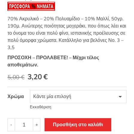
70% Ακρυλικό – 20% Πολυαμίδιο – 10% Μαλλί, 50γρ.
190μ. Ανώτερης ποιότητας μοχεράκι, που όπως λέει και
το όνομα του είναι πολύ φίνο, ισπανικής προέλευσης σε
πολύ όμορφα χρώματα. Κατάλληλο για βελόνες Νο. 3 –
3,5
ΠΡΟΣΟΧΗ – ΠΡΟΛΑΒΕΤΕ! – Μέχρι τέλος
αποθεμάτων.
Original
Η
3,20
€
5,00
€
price
τρέχουσα
Χρώμα
was:
τιμή
5,00 €.
είναι:
Εκκαθάριση
3,20 €.
Fino
-
+
Προσθήκη στο καλάθι
Zafiro