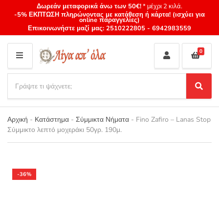
Δωρεάν μεταφορικά άνω των 50€!
* μέχρι 2 κιλά.
-5% ΕΚΠΤΩΣΗ πληρώνοντας με κατάθεση ή κάρτα! (ισχύει για
online παραγγελίες)
Επικοινωνήστε μαζί μας:
2510222805
-
6942983559
0
M
E
S
N
e
S
Category
U
a
e
name
a
r
r
Αρχική
-
Κατάστημα
-
Σύμμικτα Νήματα
-
Fino Zafiro – Lanas Stop
c
c
Σύμμικτο λεπτό μοχεράκι 50γρ. 190μ.
h
h
p
r
o
d
-36%
u
c
t
s