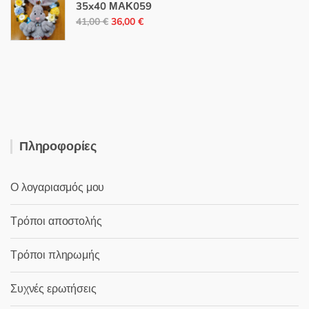
46,80 €.
είναι:
35x40 ΜΑΚ059
Original
Η
25,00 €.
41,00
€
36,00
€
price
τρέχουσα
was:
τιμή
41,00 €.
είναι:
36,00 €.
Πληροφορίες
Ο λογαριασμός μου
Τρόποι αποστολής
Τρόποι πληρωμής
Συχνές ερωτήσεις