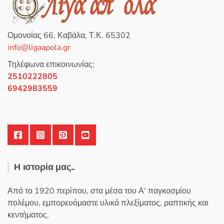
κ
ε
μ
ε
0
Ομονοίας 66, Καβάλα, Τ.Κ. 65302
α
π
info@ligaapola.gr
ό
5
Τηλέφωνα επικοινωνίας:
2510222805
6942983559
Η ιστορία μας..
Από το 1920 περίπου, στα μέσα του Α’ παγκοσμίου
πολέμου, εμπορευόμαστε υλικά πλεξίματος, ραπτικής και
κεντήματος.