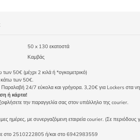
Σ
50 x 130 εκατοστά
Καμβάς
ων 50€ (μέχρι 2 κιλά ή *ογκομετρικό)
ς κάτω των 50€.
 Παραλαβή 24/7 εύκολα και γρήγορα. 3,20€ για Lockers στα νη
η ή κάρτα!
ξοφλήσετε την παραγγελία σας στον υπάλληλο της courier.
ες ημέρες, με συνεργαζόμενη εταιρεία courier. (Σε περιόδους γ
είτε στο 2510222805 ή/και στο 6942983559