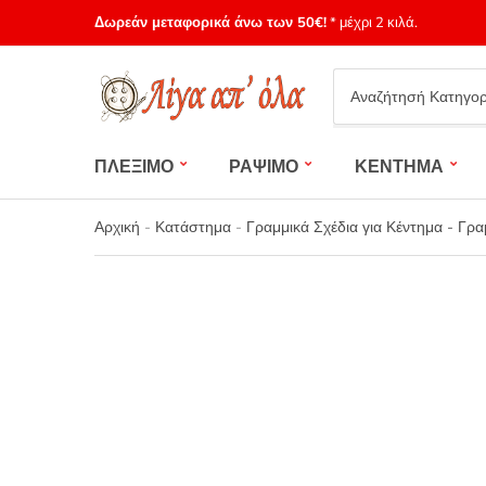
Δωρεάν μεταφορικά άνω των 50€!
* μέχρι 2 κιλά.
Category
name
ΠΛΕΞΙΜΟ
ΡΑΨΙΜΟ
ΚΕΝΤΗΜΑ
Αρχική
-
Κατάστημα
-
Γραμμικά Σχέδια για Κέντημα - Γρα