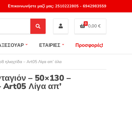
Επικοινωνήστε μαζί μας:
2510222805
-
6942983559
0
0,00
€
S
e
a
ΑΞΕΣΟΥΑΡ
ΕΤΑΙΡΙΕΣ
Προσφορές!
r
c
h
 ηλιαχτίδα – Art05 Λίγα απ’ όλα
ταγιόν – 50×130 –
 Art05 Λίγα απ’