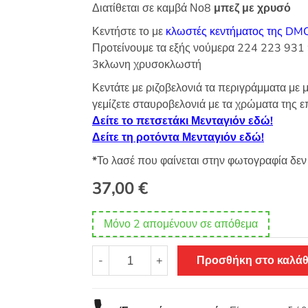
Διατίθεται σε καμβά Νο8
μπεζ με χρυσό
Κεντήστε το με
κλωστές κεντήματος της DM
Προτείνουμε τα εξής νούμερα 224 223 931 9
3κλωνη χρυσοκλωστή
Κεντάτε με ριζοβελονιά τα περιγράμματα με 
γεμίζετε σταυροβελονιά με τα χρώματα της ε
Δείτε το πετσετάκι Μενταγιόν εδώ!
Δείτε τη ροτόντα Μενταγιόν εδώ!
*
Το λασέ που φαίνεται στην φωτογραφία δεν
37,00
€
Μόνο 2 απομένουν σε απόθεμα
Γραμμική
-
+
Προσθήκη στο καλάθ
τραβέρσα
Μενταγιόν
-