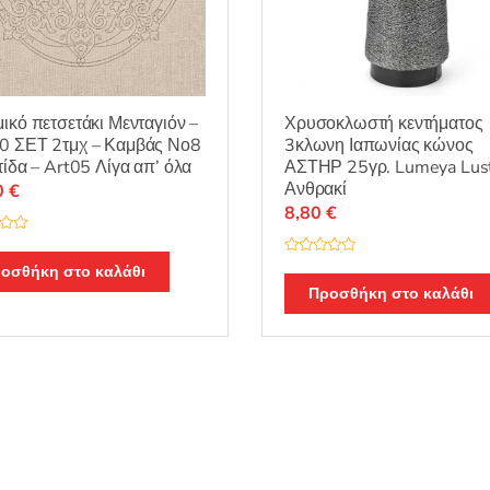
ικό πετσετάκι Μενταγιόν –
Χρυσοκλωστή κεντήματος
0 ΣΕΤ 2τμχ – Καμβάς Νο8
3κλωνη Ιαπωνίας κώνος
τίδα – Art05 Λίγα απ’ όλα
ΑΣΤΗΡ 25γρ. Lumeya Lust
Ανθρακί
0
€
8,80
€
Β
οσθήκη στο καλάθι
α
θ
Προσθήκη στο καλάθι
μ
ο
λ
ο
γ
ή
θ
η
κ
ε
μ
ε
0
α
π