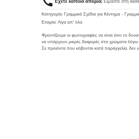
Έχετε κάποια απορία;
Είμαστε στη διά
50x130
-
Κατηγορία:
Γραμμικά Σχέδια για Κέντημα - Γραμμι
Καμβάς
Νο8
Εταιρία:
Λίγα απ' όλα
ηλιαχτίδα
Φροντίζουμε οι φωτογραφίες να είναι όσο το δυνα
-
να υπάρχουν μικρές διαφορές στα χρώματα λόγω
Art05
Σε προιόντα που κόβονται κατά παραγγελία, δεν 
Λίγα
απ'
όλα
ποσότητα