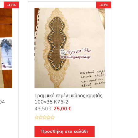
5
-47%
-43%
Γραμμικό σεμέν μαύρος καμβάς
04
100×35 Κ76-2
Original
Η
43,50
€
25,00
€
α
price
τρέχουσα
was:
τιμή
Β
α
43,50 €.
είναι:
θ
Προσθήκη στο καλάθι
μ
25,00 €.
ο