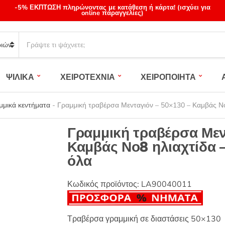
-5% ΕΚΠΤΩΣΗ πληρώνοντας με κατάθεση ή κάρτα! (ισχύει για
online παραγγελίες)
S
e
a
r
ΨΙΛΙΚΑ
ΧΕΙΡΟΤΕΧΝΙΑ
ΧΕΙΡΟΠΟΙΗΤΑ
c
h
p
μμικά κεντήματα
-
Γραμμική τραβέρσα Μενταγιόν – 50×130 – Καμβάς Νο8
r
o
Γραμμική τραβέρσα Μεν
d
Καμβάς Νο8 ηλιαχτίδα –
u
όλα
c
t
s
Κωδικός προϊόντος:
LA90040011
:
Τραβέρσα γραμμική σε διαστάσεις 50×130