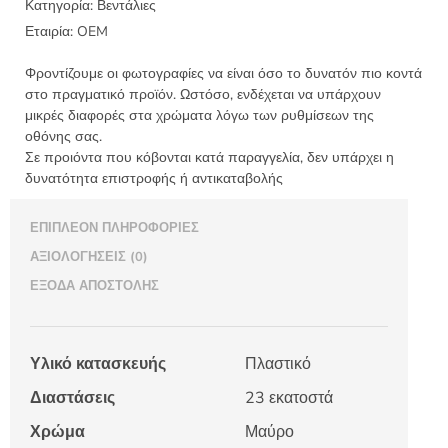
δαντέλα
Κατηγορία:
Βεντάλιες
23εκ
Εταιρία:
OEM
-
7600-
Φροντίζουμε οι φωτογραφίες να είναι όσο το δυνατόν πιο κοντά
4
στο πραγματικό προϊόν. Ωστόσο, ενδέχεται να υπάρχουν
ποσότητα
μικρές διαφορές στα χρώματα λόγω των ρυθμίσεων της
οθόνης σας.
Σε προιόντα που κόβονται κατά παραγγελία, δεν υπάρχει η
δυνατότητα επιστροφής ή αντικαταβολής
ΕΠΙΠΛΈΟΝ ΠΛΗΡΟΦΟΡΊΕΣ
ΑΞΙΟΛΟΓΉΣΕΙΣ (0)
ΈΞΟΔΑ ΑΠΟΣΤΟΛΉΣ
Υλικό κατασκευής
Πλαστικό
Διαστάσεις
23 εκατοστά
Χρώμα
Μαύρο