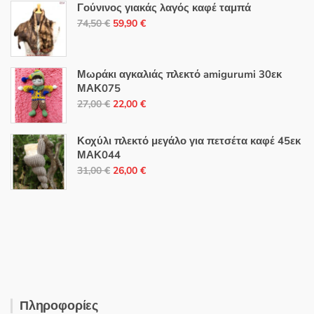
Γούνινος γιακάς λαγός καφέ ταμπά
Original
Η
74,50
€
59,90
€
price
τρέχουσα
was:
τιμή
74,50 €.
είναι:
Μωράκι αγκαλιάς πλεκτό amigurumi 30εκ
ΜΑΚ075
59,90 €.
Original
Η
27,00
€
22,00
€
price
τρέχουσα
was:
τιμή
Κοχύλι πλεκτό μεγάλο για πετσέτα καφέ 45εκ
27,00 €.
είναι:
ΜΑΚ044
Original
Η
22,00 €.
31,00
€
26,00
€
price
τρέχουσα
was:
τιμή
31,00 €.
είναι:
26,00 €.
Πληροφορίες