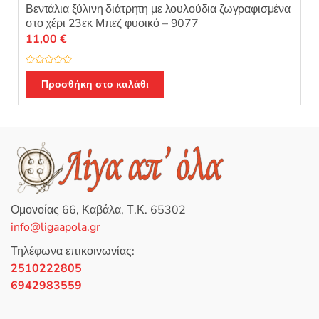
Βεντάλια ξύλινη διάτρητη με λουλούδια ζωγραφισμένα
στο χέρι 23εκ Μπεζ φυσικό – 9077
11,00
€
Β
α
Προσθήκη στο καλάθι
θ
μ
ο
λ
ο
γ
ή
θ
η
κ
ε
μ
ε
0
Ομονοίας 66, Καβάλα, Τ.Κ. 65302
α
π
info@ligaapola.gr
ό
5
Τηλέφωνα επικοινωνίας:
2510222805
6942983559