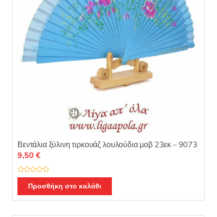
Βεντάλια ξύλινη τιρκουάζ λουλούδια μοβ 23εκ – 9073
9,50
€
Β
α
Προσθήκη στο καλάθι
θ
μ
ο
λ
ο