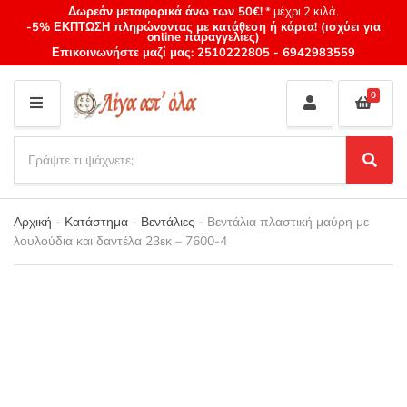
Δωρεάν μεταφορικά άνω των 50€!
* μέχρι 2 κιλά.
-5% ΕΚΠΤΩΣΗ πληρώνοντας με κατάθεση ή κάρτα! (ισχύει για
online παραγγελίες)
Επικοινωνήστε μαζί μας:
2510222805
-
6942983559
0
M
E
S
N
e
S
Category
U
a
e
name
a
r
r
Αρχική
-
Κατάστημα
-
Βεντάλιες
-
Βεντάλια πλαστική μαύρη με
c
c
λουλούδια και δαντέλα 23εκ – 7600-4
h
h
p
r
o
d
u
c
t
s