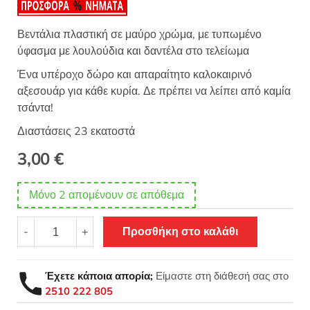
Βεντάλια πλαστική σε μαύρο χρώμα, με τυπωμένο
ύφασμα με λουλούδια και δαντέλα στο τελείωμα
Ένα υπέροχο δώρο και απαραίτητο καλοκαιρινό
αξεσουάρ για κάθε κυρία. Δε πρέπει να λείπει από καμία
τσάντα!
Διαστάσεις 23 εκατοστά
3,00
€
Μόνο 2 απομένουν σε απόθεμα
Βεντάλια
-
+
Προσθήκη στο καλάθι
πλαστική
μαύρη
με
Έχετε κάποια απορία;
Είμαστε στη διάθεσή σας στο
λουλούδια
2510 222 805
και