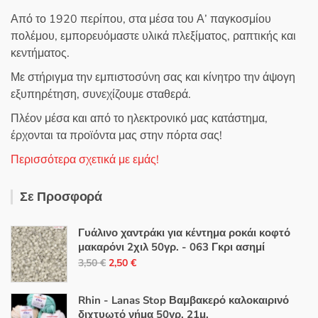
Από το 1920 περίπου, στα μέσα του Α’ παγκοσμίου
πολέμου, εμπορευόμαστε υλικά πλεξίματος, ραπτικής και
κεντήματος.
Με στήριγμα την εμπιστοσύνη σας και κίνητρο την άψογη
εξυπηρέτηση, συνεχίζουμε σταθερά.
Πλέον μέσα και από το ηλεκτρονικό μας κατάστημα,
έρχονται τα προϊόντα μας στην πόρτα σας!
Περισσότερα σχετικά με εμάς!
Σε Προσφορά
Γυάλινο χαντράκι για κέντημα ροκάι κοφτό
μακαρόνι 2χιλ 50γρ. - 063 Γκρι ασημί
Original
Η
3,50
€
2,50
€
price
τρέχουσα
was:
τιμή
Rhin - Lanas Stop Βαμβακερό καλοκαιρινό
3,50 €.
είναι:
διχτυωτό νήμα 50γρ. 21μ.