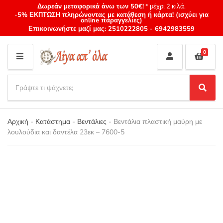
Δωρεάν μεταφορικά άνω των 50€!
* μέχρι 2 κιλά.
-5% ΕΚΠΤΩΣΗ πληρώνοντας με κατάθεση ή κάρτα! (ισχύει για
online παραγγελίες)
Επικοινωνήστε μαζί μας:
2510222805
-
6942983559
0
M
E
S
N
e
S
Category
U
a
e
name
a
r
r
Αρχική
-
Κατάστημα
-
Βεντάλιες
-
Βεντάλια πλαστική μαύρη με
c
c
λουλούδια και δαντέλα 23εκ – 7600-5
h
h
p
r
o
d
u
c
t
s