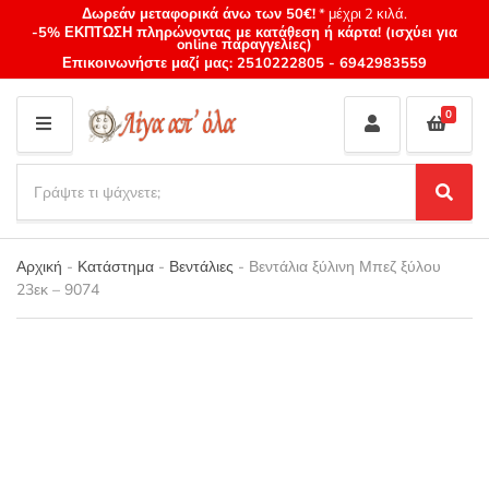
Δωρεάν μεταφορικά άνω των 50€!
* μέχρι 2 κιλά.
-5% ΕΚΠΤΩΣΗ πληρώνοντας με κατάθεση ή κάρτα! (ισχύει για
online παραγγελίες)
Επικοινωνήστε μαζί μας:
2510222805
-
6942983559
0
M
E
S
N
e
S
Category
U
a
e
name
a
r
r
Αρχική
-
Κατάστημα
-
Βεντάλιες
-
Βεντάλια ξύλινη Μπεζ ξύλου
c
c
23εκ – 9074
h
h
p
r
o
d
u
c
t
s