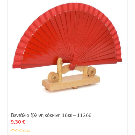
ε
0
α
π
ό
5
Βεντάλια ξύλινη κόκκινη 16εκ – 11266
9,30
€