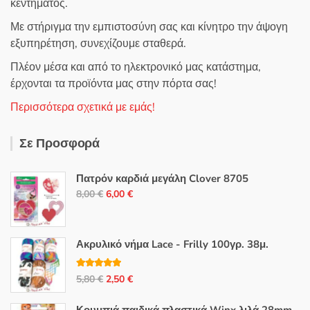
κεντήματος.
Με στήριγμα την εμπιστοσύνη σας και κίνητρο την άψογη
εξυπηρέτηση, συνεχίζουμε σταθερά.
Πλέον μέσα και από το ηλεκτρονικό μας κατάστημα,
έρχονται τα προϊόντα μας στην πόρτα σας!
Περισσότερα σχετικά με εμάς!
Σε Προσφορά
Πατρόν καρδιά μεγάλη Clover 8705
Original
Η
8,00
€
6,00
€
price
τρέχουσα
was:
τιμή
8,00 €.
είναι:
Ακρυλικό νήμα Lace - Frilly 100γρ. 38μ.
6,00 €.
Βαθμολογή
Original
Η
5,80
€
2,50
€
θηκε με
5.00
από 5
price
τρέχουσα