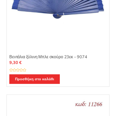
Βεντάλια ξύλινη Μπλε σκούρο 23εκ – 9074
9,30
€
Β
α
Προσθήκη στο καλάθι
θ
μ
ο
λ
ο
γ
ή
θ
η
κ
ε
μ