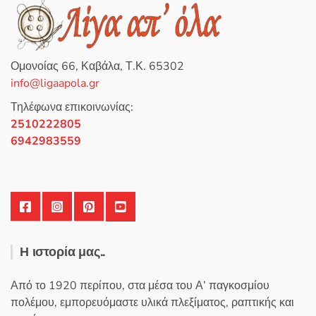
θ
η
κ
ε
μ
ε
0
Ομονοίας 66, Καβάλα, Τ.Κ. 65302
α
π
info@ligaapola.gr
ό
5
Τηλέφωνα επικοινωνίας:
2510222805
6942983559
Η ιστορία μας..
Από το 1920 περίπου, στα μέσα του Α’ παγκοσμίου
πολέμου, εμπορευόμαστε υλικά πλεξίματος, ραπτικής και