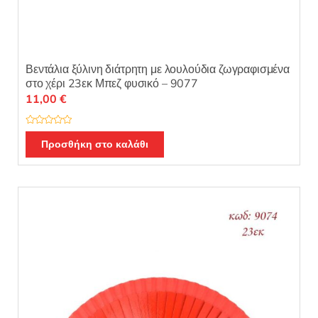
Βεντάλια ξύλινη διάτρητη με λουλούδια ζωγραφισμένα
στο χέρι 23εκ Μπεζ φυσικό – 9077
11,00
€
Β
α
Προσθήκη στο καλάθι
θ
μ
ο
λ
ο
γ
ή
θ
η
κ
ε
μ
ε
0
α
π
ό
5