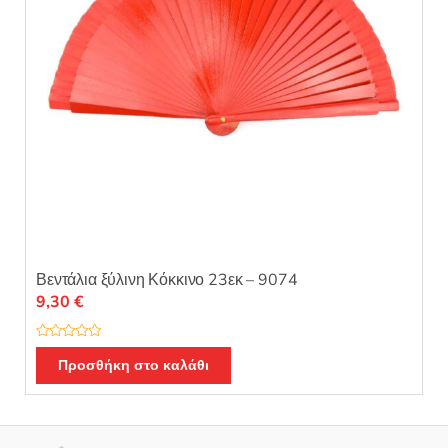
Βεντάλια ξύλινη Κόκκινο 23εκ – 9074
9,30
€
Β
α
Προσθήκη στο καλάθι
θ
μ
ο
λ
ο
γ
ή