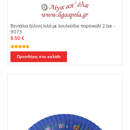
Βεντάλια ξύλινη λιλά με λουλούδια πορτοκαλί 23εκ –
9073
9,50
€
Βαθμολογή
θηκε με
5.00
Προσθήκη στο καλάθι
από 5