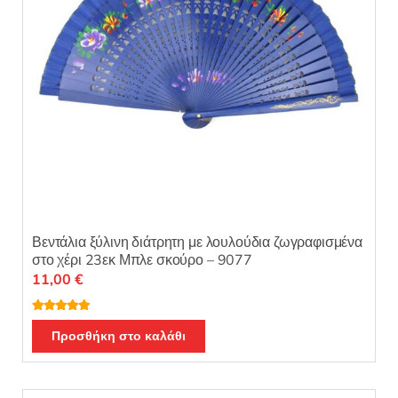
Βεντάλια ξύλινη διάτρητη με λουλούδια ζωγραφισμένα
στο χέρι 23εκ Μπλε σκούρο – 9077
11,00
€
Βαθμολογή
θηκε με
5.00
Προσθήκη στο καλάθι
από 5