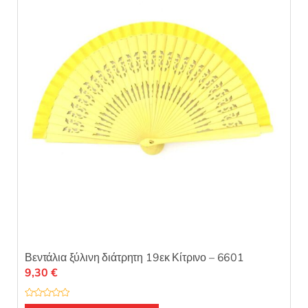
Βεντάλια ξύλινη διάτρητη 19εκ Κίτρινο – 6601
9,30
€
Β