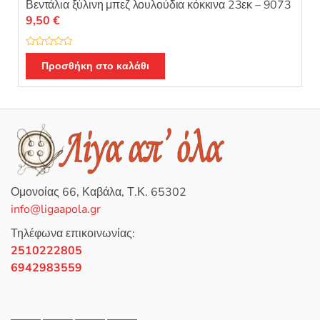
Βεντάλια ξύλινη μπεζ λουλούδια κόκκινα 23εκ – 9073
9,50
€
Β
α
Προσθήκη στο καλάθι
θ
μ
ο
λ
ο
γ
ή
θ
η
κ
ε
μ
ε
0
Ομονοίας 66, Καβάλα, Τ.Κ. 65302
α
π
info@ligaapola.gr
ό
5
Τηλέφωνα επικοινωνίας:
2510222805
6942983559