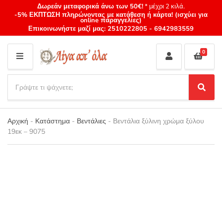
Δωρεάν μεταφορικά άνω των 50€!
* μέχρι 2 κιλά.
-5% ΕΚΠΤΩΣΗ πληρώνοντας με κατάθεση ή κάρτα! (ισχύει για
online παραγγελίες)
Επικοινωνήστε μαζί μας:
2510222805
-
6942983559
0
M
E
S
N
e
S
Category
U
a
e
name
a
r
r
Αρχική
-
Κατάστημα
-
Βεντάλιες
-
Βεντάλια ξύλινη χρώμα ξύλου
c
c
19εκ – 9075
h
h
p
r
o
d
u
c
t
s