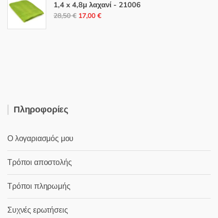
1,4 x 4,8μ λαχανί - 21006
5,50 €.
Original
Η
28,50
€
17,00
€
price
τρέχουσα
was:
τιμή
28,50 €.
είναι:
17,00 €.
Πληροφορίες
Ο λογαριασμός μου
Τρόποι αποστολής
Τρόποι πληρωμής
Συχνές ερωτήσεις