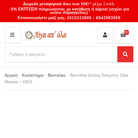
Δωρεάν μεταφορικά άνω των 50€!
* μέχρι 2 κιλά.
-5% ΕΚΠΤΩΣΗ πληρώνοντας με κατάθεση ή κάρτα! (ισχύει για
online παραγγελίες)
Επικοινωνήστε μαζί μας:
2510222805
-
6942983559
0
M
E
S
N
e
S
Category
U
a
e
name
a
r
r
Αρχική
-
Κατάστημα
-
Βεντάλιες
-
Βεντάλια ξύλινη διάτρητη 19εκ
c
c
Μαύρο – 6601
h
h
p
r
o
d
u
c
t
s