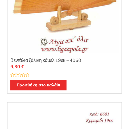
Βεντάλια ξύλινη κάμελ 19εκ – 4060
9,30
€
Β
α
Προσθήκη στο καλάθι
θ
μ
ο
λ
ο
γ
ή
θ
η
κ
ε
μ
ε