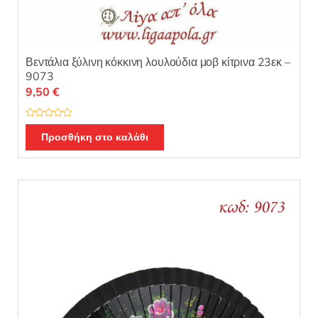
Βεντάλια ξύλινη κόκκινη λουλούδια μοβ κίτρινα 23εκ –
9073
9,50
€
Β
α
Προσθήκη στο καλάθι
θ
μ
ο
λ
ο
γ
ή
θ
η
κ
ε
μ
ε
0
α
π
ό
5