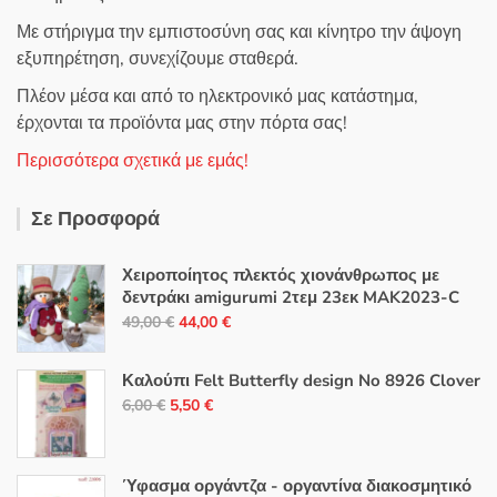
Με στήριγμα την εμπιστοσύνη σας και κίνητρο την άψογη
εξυπηρέτηση, συνεχίζουμε σταθερά.
Πλέον μέσα και από το ηλεκτρονικό μας κατάστημα,
έρχονται τα προϊόντα μας στην πόρτα σας!
Περισσότερα σχετικά με εμάς!
Σε Προσφορά
Χειροποίητος πλεκτός χιονάνθρωπος με
δεντράκι amigurumi 2τεμ 23εκ MAK2023-C
Original
Η
49,00
€
44,00
€
price
τρέχουσα
was:
τιμή
Καλούπι Felt Butterfly design No 8926 Clover
49,00 €.
είναι:
Original
Η
6,00
€
5,50
€
44,00 €.
price
τρέχουσα
was:
τιμή
6,00 €.
είναι:
Ύφασμα οργάντζα - οργαντίνα διακοσμητικό