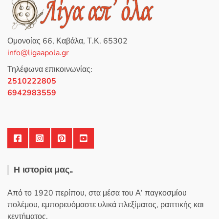
η
κ
ε
μ
ε
0
Ομονοίας 66, Καβάλα, Τ.Κ. 65302
α
π
info@ligaapola.gr
ό
5
Τηλέφωνα επικοινωνίας:
2510222805
6942983559
Η ιστορία μας..
Από το 1920 περίπου, στα μέσα του Α’ παγκοσμίου
πολέμου, εμπορευόμαστε υλικά πλεξίματος, ραπτικής και
κεντήματος.