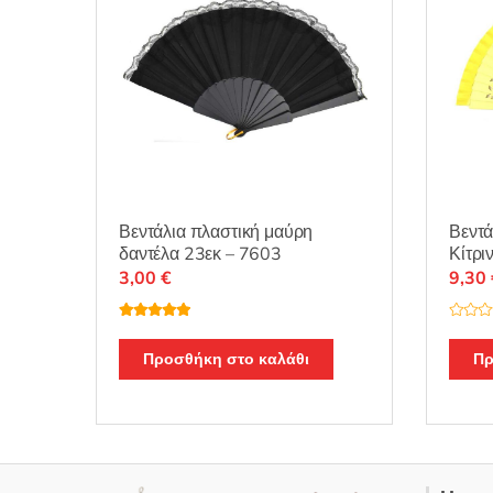
Βεντάλια πλαστική μαύρη
Βεντά
δαντέλα 23εκ – 7603
Κίτρι
3,00
€
9,30
Βαθμολογή
Β
θηκε με
5.00
α
από 5
θ
Προσθήκη στο καλάθι
Πρ
μ
ο
λ
ο
γ
ή
θ
η
κ
ε