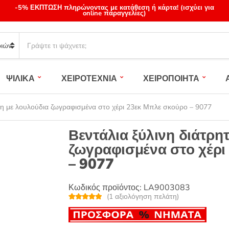
-5% ΕΚΠΤΩΣΗ πληρώνοντας με κατάθεση ή κάρτα! (ισχύει για
online παραγγελίες)
S
e
a
r
ΨΙΛΙΚΑ
ΧΕΙΡΟΤΕΧΝΙΑ
ΧΕΙΡΟΠΟΙΗΤΑ
c
h
p
ητη με λουλούδια ζωγραφισμένα στο χέρι 23εκ Μπλε σκούρο – 9077
r
o
Βεντάλια ξύλινη διάτρη
d
ζωγραφισμένα στο χέρι
u
– 9077
c
t
s
Κωδικός προϊόντος:
LA9003083
:
(
1
αξιολόγηση πελάτη)
Βαθμολογή
1
θηκε με
5.00
από 5 με
βάση