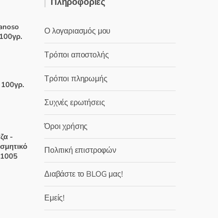
Πληροφορίες
μ
ε
0
α
Lanoso
π
Ο λογαριασμός μου
ό
100γρ.
5
Τρόποι αποστολής
χουσα
Τρόποι πληρωμής
 100γρ.
:
Συχνές ερωτήσεις
 €.
Όροι χρήσης
χουσα
ζα -
οσμητικό
Πολιτική επιστροφών
:
 21005
 €.
Διαβάστε το BLOG μας!
έχουσα
μή
Εμείς!
ναι:
,00 €.