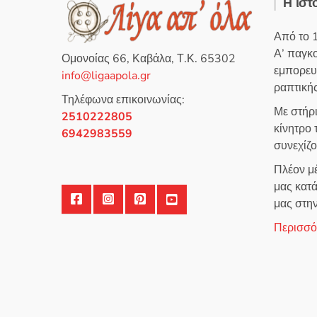
Η ιστ
μ
ε
0
α
Από το 
π
ό
Α’ παγκ
5
Ομονοίας 66, Καβάλα, Τ.Κ. 65302
εμπορευ
info@ligaapola.gr
ραπτικής
Τηλέφωνα επικοινωνίας:
Με στήρ
2510222805
κίνητρο
6942983559
συνεχίζ
Πλέον μέ
μας κατά
μας στη
Περισσότ