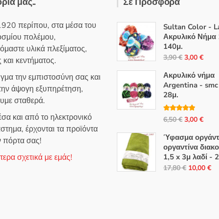
ορία μας..
Σε Προσφορά
κ
ε
μ
ε
1920 περίπου, στα μέσα του
0
Sultan Color - 
α
οσμίου πολέμου,
Ακρυλικό Νήμα 
π
ό
140μ.
όμαστε υλικά πλεξίματος,
5
Original
Η
3,90
€
3,00
€
 και κεντήματος.
price
τρέ
Ακρυλικό νήμα
ιγμα την εμπιστοσύνη σας και
was:
τιμή
Argentina - smc
 την άψογη εξυπηρέτηση,
3,90 €.
είναι
28μ.
ουμε σταθερά.
3,00
σα και από το ηλεκτρονικό
Βαθμολογή
Original
Η
6,50
€
3,00
€
θηκε με
5.00
στημα, έρχονται τα προϊόντα
από 5
price
τρέ
Ύφασμα οργάντ
ν πόρτα σας!
was:
τιμή
οργαντίνα διακ
6,50 €.
είναι
ερα σχετικά με εμάς!
1,5 x 3μ λαδί -
3,00
Original
Η
17,80
€
10,00
€
price
τρ
was:
τι
17,80 €.
εί
10