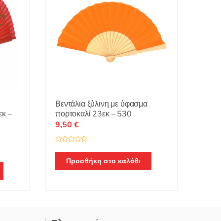
Βεντάλια ξύλινη με ύφασμα
πορτοκαλί 23εκ – 530
εκ –
9,50
€
Β
α
θ
Προσθήκη στο καλάθι
μ
ο
λ
ο
γ
ή
θ
η
κ
ε