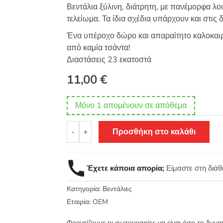
βαθμολογία
Βεντάλια ξύλινη, διάτρητη, με πανέμορφα λ
πελάτη
τελείωμα. Τα ίδια σχέδια υπάρχουν και στις 
Ένα υπέροχο δώρο και απαραίτητο καλοκαιρι
από καμία τσάντα!
Διαστάσεις 23 εκατοστά
11,00
€
Μόνο 1 απομένουν σε απόθεμα
Βεντάλια
-
+
Προσθήκη στο καλάθι
ξύλινη
διάτρητη
με
Έχετε κάποια απορία;
Είμαστε στη διά
λουλούδια
ζωγραφισμένα
Κατηγορία:
Βεντάλιες
στο
χέρι
Εταιρία:
OEM
23εκ
Φροντίζουμε οι φωτογραφίες να είναι όσο το δυνα