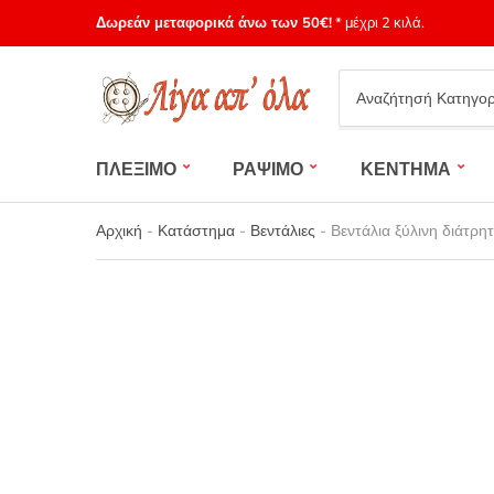
Δωρεάν μεταφορικά άνω των 50€!
* μέχρι 2 κιλά.
Category
name
ΠΛΕΞΙΜΟ
ΡΑΨΙΜΟ
ΚΕΝΤΗΜΑ
Αρχική
-
Κατάστημα
-
Βεντάλιες
-
Βεντάλια ξύλινη διάτρ