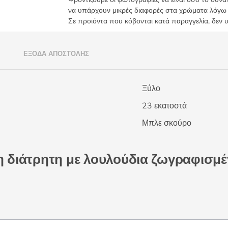
Μπλε
να υπάρχουν μικρές διαφορές στα χρώματα λόγω
σκούρο
Σε προιόντα που κόβονται κατά παραγγελία, δεν 
-
9077
ποσότητα
)
ΈΞΟΔΑ ΑΠΟΣΤΟΛΉΣ
Ξύλο
23 εκατοστά
Μπλε σκούρο
νη διάτρητη με λουλούδια ζωγραφισμέ