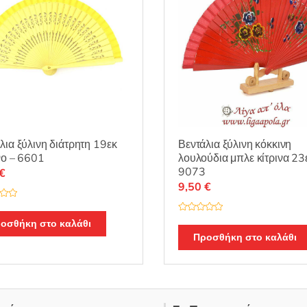
λια ξύλινη διάτρητη 19εκ
Βεντάλια ξύλινη κόκκινη
νο – 6601
λουλούδια μπλε κίτρινα 23
9073
€
9,50
€
Β
οσθήκη στο καλάθι
α
θ
Προσθήκη στο καλάθι
μ
ο
λ
ο
γ
ή
θ
η