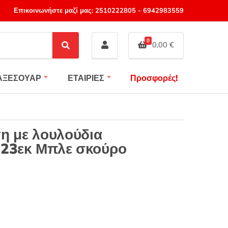
Επικοινωνήστε μαζί μας:
2510222805
-
6942983559
0
0,00
€
S
e
a
ΑΞΕΣΟΥΑΡ
ΕΤΑΙΡΙΕΣ
Προσφορές!
r
c
h
τη με λουλούδια
 23εκ Μπλε σκούρο