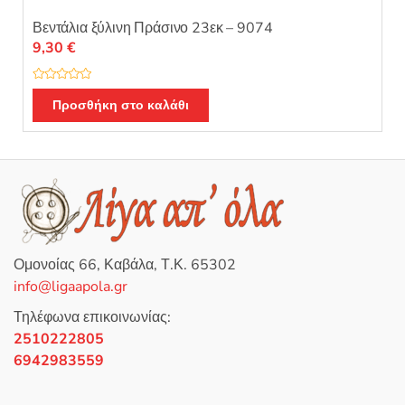
Βεντάλια ξύλινη Πράσινο 23εκ – 9074
9,30
€
Β
α
Προσθήκη στο καλάθι
θ
μ
ο
λ
ο
γ
ή
θ
η
κ
ε
μ
ε
0
Ομονοίας 66, Καβάλα, Τ.Κ. 65302
α
π
info@ligaapola.gr
ό
5
Τηλέφωνα επικοινωνίας:
2510222805
6942983559