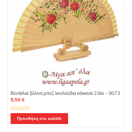
5
Βεντάλια ξύλινη μπεζ λουλούδια κόκκινα 23εκ – 9073
9,50
€
Β
α
Προσθήκη στο καλάθι
θ
μ
ο
λ