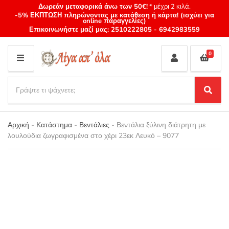
Δωρεάν μεταφορικά άνω των 50€!
* μέχρι 2 κιλά.
-5% ΕΚΠΤΩΣΗ πληρώνοντας με κατάθεση ή κάρτα! (ισχύει για
online παραγγελίες)
Επικοινωνήστε μαζί μας:
2510222805
-
6942983559
0
M
E
S
N
e
S
Category
U
a
e
name
a
r
r
Αρχική
-
Κατάστημα
-
Βεντάλιες
-
Βεντάλια ξύλινη διάτρητη με
c
c
λουλούδια ζωγραφισμένα στο χέρι 23εκ Λευκό – 9077
h
h
p
r
o
d
u
c
t
s