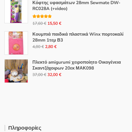
Κόφτης υφασμάτων 28mm Sewmate DW-
RC028A (+video)
Βαθμολογή
Original
Η
17,60
€
15,50
€
θηκε με
5.00
από 5
price
τρέχουσα
Κουμπιά παιδικά πλαστικά Winx πορτοκαλί
was:
τιμή
28mm 1τεμ Β3
17,60 €.
είναι:
Original
Η
4,80
€
2,80
€
15,50 €.
price
τρέχουσα
was:
τιμή
Πλεκτό amigurumi χειροποίητο Οικογένεια
4,80 €.
είναι:
Σκαντζόχοιρων 20εκ ΜΑΚ098
Original
Η
2,80 €.
37,00
€
32,00
€
price
τρέχουσα
was:
τιμή
37,00 €.
είναι:
32,00 €.
Πληροφορίες