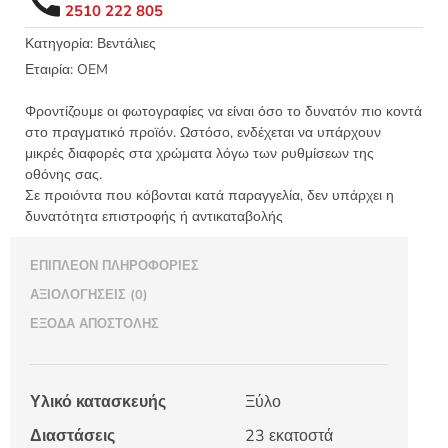
λουλούδια
2510 222 805
ζωγραφισμένα
στο
Κατηγορία:
Βεντάλιες
χέρι
Εταιρία:
OEM
23εκ
Λευκό
Φροντίζουμε οι φωτογραφίες να είναι όσο το δυνατόν πιο κοντά
-
στο πραγματικό προϊόν. Ωστόσο, ενδέχεται να υπάρχουν
9077
μικρές διαφορές στα χρώματα λόγω των ρυθμίσεων της
οθόνης σας.
ποσότητα
Σε προιόντα που κόβονται κατά παραγγελία, δεν υπάρχει η
δυνατότητα επιστροφής ή αντικαταβολής
ΕΠΙΠΛΈΟΝ ΠΛΗΡΟΦΟΡΊΕΣ
ΑΞΙΟΛΟΓΉΣΕΙΣ (0)
ΈΞΟΔΑ ΑΠΟΣΤΟΛΉΣ
Υλικό κατασκευής
Ξύλο
Διαστάσεις
23 εκατοστά