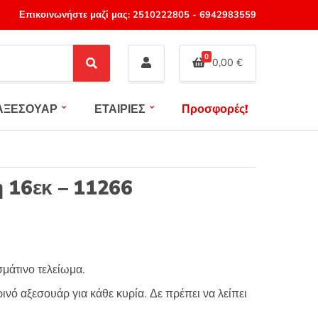
Επικοινωνήστε μαζί μας:
2510222805
-
6942983559
0
0,00
€
S
e
a
ΑΞΕΣΟΥΑΡ
ΕΤΑΙΡΙΕΣ
Προσφορές!
r
c
h
η 16εκ – 11266
μάτινο τελείωμα.
νό αξεσουάρ για κάθε κυρία. Δε πρέπει να λείπει