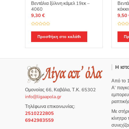
Βεντάλια ξύλινη κάμελ 19εκ –
Βεντά
4060
κόκκι
9,30
€
9,50
Β
Β
α
α
θ
θ
Προσθήκη στο καλάθι
Πρ
μ
μ
ο
ο
λ
λ
ο
ο
γ
γ
ή
ή
θ
θ
η
η
Η ιστ
κ
κ
ε
ε
μ
μ
ε
ε
Από το 
0
0
α
α
Α’ παγκ
π
π
Ομονοίας 66, Καβάλα, Τ.Κ. 65302
ό
ό
εμπορευ
5
5
info@ligaapola.gr
ραπτικής
Τηλέφωνα επικοινωνίας:
Με στήρ
2510222805
κίνητρο
6942983559
συνεχίζ