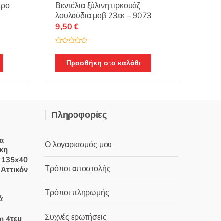
ύρο
Βεντάλια ξύλινη τιρκουάζ
λουλούδια μοβ 23εκ – 9073
9,50
€
Β
α
θ
Προσθήκη στο καλάθι
μ
ο
λ
ο
γ
ή
θ
η
Πληροφορίες
κ
ε
μ
ε
0
α
Ο λογαριασμός μου
α
ικη
π
ό
 135x40
5
Τρόποι αποστολής
 Αττικόν
Price
range:
Τρόποι πληρωμής
ά
20,00 €
through
Συχνές ερωτήσεις
m 4τεμ