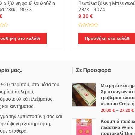
Βεντάλια ξύλινη Μπλε σκο
λια ξύλινη φουξ λουλούδια
23εκ – 9074
να 23εκ – 9073
9,30
€
€
Β
α
θ
Προσθήκη στο καλάθι
οσθήκη στο καλάθι
μ
ο
λ
ο
γ
ή
θ
η
ορία μας..
Σε Προσφορά
κ
ε
μ
ε
1920 περίπου, στα μέσα του
0
Μετρητό κέντημ
α
οσμίου πολέμου,
Χριστουγεννιάτ
π
ό
τραβέρσα έλατα
όμαστε υλικά πλεξίματος,
5
ύφασμα Creta ή
 και κεντήματος.
–
20,00
€
27,20
€
ιγμα την εμπιστοσύνη σας και
Κουμπιά παιδικ
 την άψογη εξυπηρέτηση,
πλαστικά Winx
ουμε σταθερά.
πορτοκαλί 15m