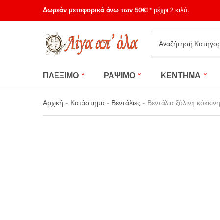
Δωρεάν μεταφορικά άνω των 50€!
* μέχρι 2 κιλά.
Category
name
ΠΛΕΞΙΜΟ
ΡΑΨΙΜΟ
ΚΕΝΤΗΜΑ
Αρχική
-
Κατάστημα
-
Βεντάλιες
-
Βεντάλια ξύλινη κόκκιν