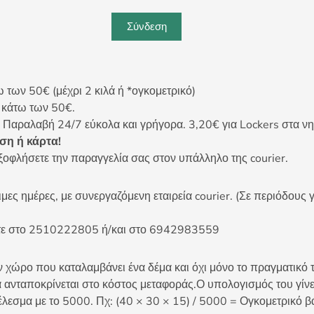
Σύνδεση
ων 50€ (μέχρι 2 κιλά ή *ογκομετρικό)
ς κάτω των 50€.
 Παραλαβή 24/7 εύκολα και γρήγορα. 3,20€ για Lockers στα νη
η ή κάρτα!
ξοφλήσετε την παραγγελία σας στον υπάλληλο της courier.
ες ημέρες, με συνεργαζόμενη εταιρεία courier. (Σε περιόδους γ
είτε στο 2510222805 ή/και στο 6942983559
 χώρο που καταλαμβάνει ένα δέμα και όχι μόνο το πραγματικό τ
 ανταποκρίνεται στο κόστος μεταφοράς.Ο υπολογισμός του γίνετ
έλεσμα με το 5000. Πχ: (40 × 30 × 15) / 5000 = Ογκομετρικό β