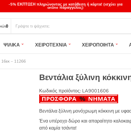
-5% ΕΚΠΤΩΣΗ πληρώνοντας με κατάθεση ή κάρτα! (ισχύει για
online παραγγελίες)
S
e
a
r
ΨΙΛΙΚΑ
ΧΕΙΡΟΤΕΧΝΙΑ
ΧΕΙΡΟΠΟΙΗΤΑ
c
h
p
η 16εκ – 11266
r
o
Βεντάλια ξύλινη κόκκιν
d
u
Κωδικός προϊόντος:
LA9001606
c
t
s
Βεντάλια ξύλινη μονόχρωμη κόκκινη με υφασ
:
Ένα υπέροχο δώρο και απαραίτητο καλοκαιρι
από καμία τσάντα!