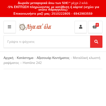
Δωρεάν μεταφορικά άνω των 50€!
* μέχρι 2 κιλά.
-5% ΕΚΠΤΩΣΗ πληρώνοντας με κατάθεση ή κάρτα! (ισχύει για
online παραγγελίες)
Επικοινωνήστε μαζί μας:
2510222805
-
6942983559
0
M
E
S
N
e
S
Category
U
a
e
name
a
r
r
Αρχική
-
Κατάστημα
-
Αξεσουάρ Κεντήματος
-
Μεταλλική κλωστή
c
c
ραψίματος – Hemline 242
h
h
p
r
o
d
u
c
t
s