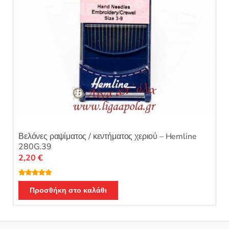
σελίδα
του
προϊόντος
Βελόνες ραψίματος / κεντήματος χεριού – Hemline
280G.39
2,20
€
Βαθμολογή
θηκε με
5.00
Προσθήκη στο καλάθι
από 5