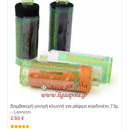
επιλογές
μπορούν
να
επιλεγούν
στη
σελίδα
του
προϊόντος
Βαμβακερή χοντρή κλωστή για ράψιμο κορδονέτο 73μ
– Leoncini
2,50
€