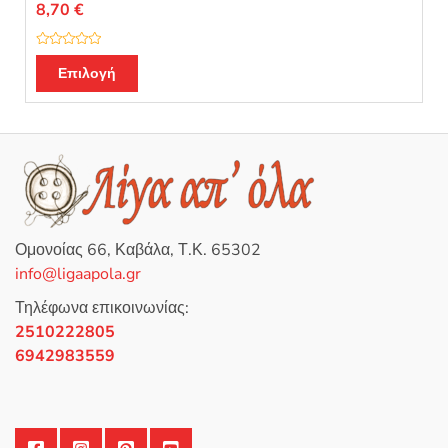
8,70
€
Β
α
Επιλογή
θ
μ
ο
λ
ο
γ
ή
θ
η
κ
ε
μ
ε
0
Ομονοίας 66, Καβάλα, Τ.Κ. 65302
α
π
info@ligaapola.gr
ό
5
Τηλέφωνα επικοινωνίας:
2510222805
6942983559