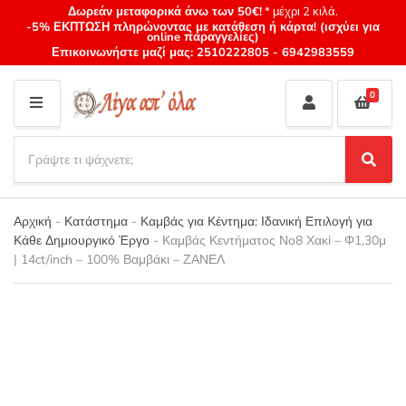
Δωρεάν μεταφορικά άνω των 50€!
* μέχρι 2 κιλά.
-5% ΕΚΠΤΩΣΗ πληρώνοντας με κατάθεση ή κάρτα! (ισχύει για
online παραγγελίες)
Επικοινωνήστε μαζί μας:
2510222805
-
6942983559
0
M
E
S
N
e
S
Category
U
a
e
name
a
r
r
Αρχική
-
Κατάστημα
-
Καμβάς για Κέντημα: Ιδανική Επιλογή για
c
c
Κάθε Δημιουργικό Έργο
-
Καμβάς Κεντήματος Νο8 Χακί – Φ1,30μ
h
h
| 14ct/inch – 100% Βαμβάκι – ΖΑΝΕΛ
p
r
o
d
u
c
t
s