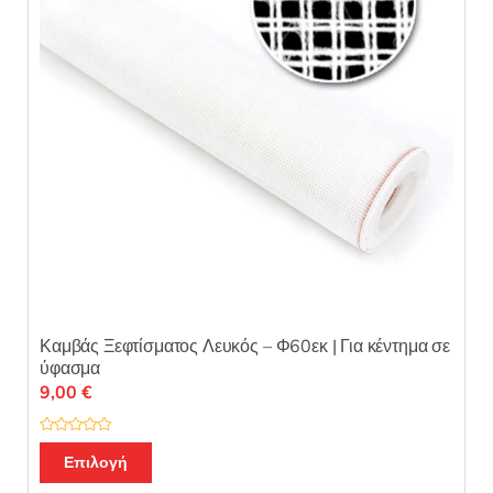
Καμβάς Ξεφτίσματος Λευκός – Φ60εκ | Για κέντημα σε
ύφασμα
9,00
€
Β
α
Επιλογή
θ
μ