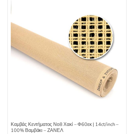
κ
ε
μ
ε
0
α
π
ό
5
Καμβάς Κεντήματος Νο8 Χακί – Φ60εκ | 14ct/inch –
100% Βαμβάκι – ΖΑΝΕΛ