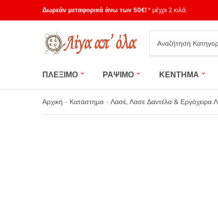
Δωρεάν μεταφορικά άνω των 50€!
* μέχρι 2 κιλά.
Category
name
ΠΛΕΞΙΜΟ
ΡΑΨΙΜΟ
ΚΕΝΤΗΜΑ
Αρχική
-
Κατάστημα
-
Λασέ, Λασε Δαντέλα & Εργόχειρα 