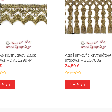
λα κεντημάτων 2,5εκ
Λασέ μηχανής κεντημάτων
νζέ – DV31299-M
μπρονζέ – GEO780a
€
24,80
€
Β
α
θ
ιλογή
Επιλογή
μ
ο
λ
ο
γ
ή
θ
η
κ