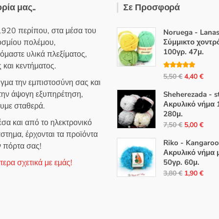
ε
ορία μας..
Σε Προσφορά
μ
ε
0
α
1920 περίπου, στα μέσα του
Noruega - Lanas
π
ό
οσμίου πολέμου,
Σύμμικτο χοντρ
5
100γρ. 47μ.
όμαστε υλικά πλεξίματος,
 και κεντήματος.
Βαθμολογή
Original
Η
5,50
€
4,40
€
θηκε με
5.00
ιγμα την εμπιστοσύνη σας και
από 5
price
τρέ
 την άψογη εξυπηρέτηση,
Sheherezada - s
was:
τιμή
Ακρυλικό νήμα 
ουμε σταθερά.
5,50 €.
είναι
280μ.
σα και από το ηλεκτρονικό
4,40
Original
Η
7,50
€
5,00
€
στημα, έρχονται τα προϊόντα
price
τρέ
Riko - Kangaroo
ν πόρτα σας!
was:
τιμή
Ακρυλικό νήμα 
7,50 €.
είναι
ερα σχετικά με εμάς!
50γρ. 60μ.
5,00
Original
Η
3,80
€
1,90
€
price
τρέ
was:
τιμή
3,80 €.
είναι