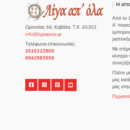
η
ε
Η ιστ
κ
μ
ε
ε
μ
0
ε
α
Από το 
0
π
α
ό
Α’ παγκ
π
5
Ομονοίας 66, Καβάλα, Τ.Κ. 65302
ό
εμπορευ
5
info@ligaapola.gr
ραπτικής
Τηλέφωνα επικοινωνίας:
Με στήρ
2510222805
κίνητρο
6942983559
συνεχίζ
Πλέον μέ
μας κατά
μας στη
Περισσότ