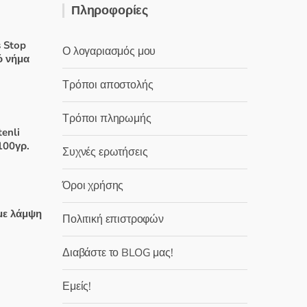
Πληροφορίες
 Stop
Ο λογαριασμός μου
ό νήμα
Τρόποι αποστολής
Τρόποι πληρωμής
χουσα
tenli
100γρ.
Συχνές ερωτήσεις
:
 €.
Όροι χρήσης
χουσα
με λάμψη
Πολιτική επιστροφών
:
 €.
Διαβάστε το BLOG μας!
χουσα
Εμείς!
: