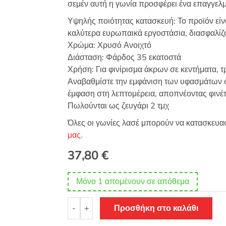
σεμέν αυτή η γωνία προσφέρει ένα επαγγελμ
Υψηλής ποιότητας κατασκευή: Το προϊόν εί
καλύτερα ευρωπαικά εργοστάσια, διασφαλίζο
Χρώμα: Χρυσό Ανοιχτό
Διάσταση: Φάρδος 35 εκατοστά
Χρήση: Για φινίρισμα άκρων σε κεντήματα, τ
Αναβαθμίστε την εμφάνιση των υφασμάτων σ
έμφαση στη λεπτομέρεια, αποπνέοντας φινέτ
Πωλούνται ως ζευγάρι 2 τμχ
Όλες οι γωνίες λασέ μπορούν να κατασκευασ
μας.
37,80
€
Μόνο 1 απομένουν σε απόθεμα
Γωνία
-
+
Προσθήκη στο καλάθι
Λασέ
Μηχανής