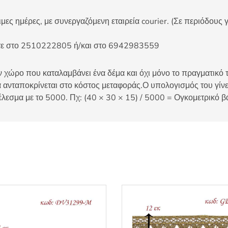
ες ημέρες, με συνεργαζόμενη εταιρεία courier. (Σε περιόδους γ
είτε στο 2510222805 ή/και στο 6942983559
 χώρο που καταλαμβάνει ένα δέμα και όχι μόνο το πραγματικό τ
 ανταποκρίνεται στο κόστος μεταφοράς.Ο υπολογισμός του γίνετ
έλεσμα με το 5000. Πχ: (40 × 30 × 15) / 5000 = Ογκομετρικό β