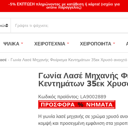
-5% ΕΚΠΤΩΣΗ πληρώνοντας με κατάθεση ή κάρτα! (ισχύει για
online παραγγελίες)
S
e
a
r
ΨΙΛΙΚΑ
ΧΕΙΡΟΤΕΧΝΙΑ
ΧΕΙΡΟΠΟΙΗΤΑ
c
h
p
Λασέ
-
Γωνία Λασέ Μηχανής Φινίρισμα Κεντημάτων 35εκ Χρυσό ανοιχτό
r
o
Γωνία Λασέ Μηχανής Φ
d
Κεντημάτων 35εκ Χρυσό
u
c
t
Κωδικός προϊόντος:
LA9002889
s
:
Η γωνία λασέ μηχανής σε χρώμα χρυσό ανοιχ
κομψή και προσεγμένη εμφάνιση στα χειροπο