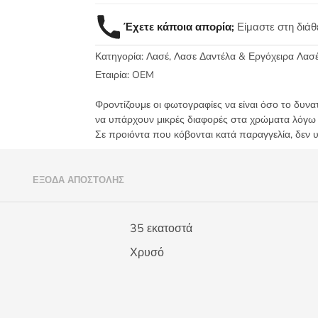
Φινίρισμα
Έχετε κάποια απορία;
Είμαστε στη διά
Κεντημάτων
35εκ
Κατηγορία:
Λασέ, Λασε Δαντέλα & Εργόχειρα Λασ
Χρυσό
ανοιχτό
Εταιρία:
OEM
-
Φροντίζουμε οι φωτογραφίες να είναι όσο το δυνα
735
να υπάρχουν μικρές διαφορές στα χρώματα λόγω
ποσότητα
Σε προιόντα που κόβονται κατά παραγγελία, δεν 
)
ΈΞΟΔΑ ΑΠΟΣΤΟΛΉΣ
35 εκατοστά
Χρυσό