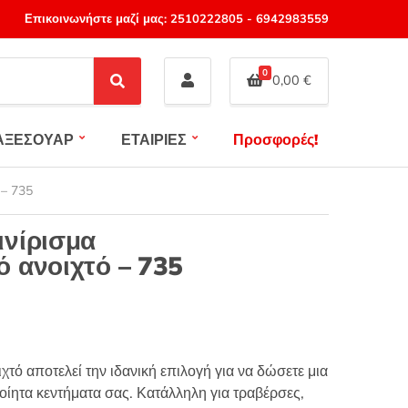
Επικοινωνήστε μαζί μας:
2510222805
-
6942983559
0
0,00
€
S
e
a
ΑΞΕΣΟΥΑΡ
ΕΤΑΙΡΙΕΣ
Προσφορές!
r
c
h
 – 735
ινίρισμα
 ανοιχτό – 735
τό αποτελεί την ιδανική επιλογή για να δώσετε μια
ίητα κεντήματα σας. Κατάλληλη για τραβέρσες,