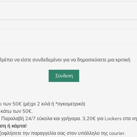
ρέπει να είστε συνδεδεμένοι για να δημοσιεύσετε μια κριτική
Σύνδεση
ων 50€ (μέχρι 2 κιλά ή *ογκομετρικό)
ς κάτω των 50€.
 Παραλαβή 24/7 εύκολα και γρήγορα. 3,20€ για Lockers στα νη
η ή κάρτα!
ξοφλήσετε την παραγγελία σας στον υπάλληλο της courier.